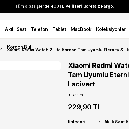
Tüm siparişlerde 400TL ve üzeri ücretsiz kargo.
l! YENI10 koduyla 400 TL ve üzeri alışverişlerinizde %10 indirim 
Akıllı Saat
Telefon
Tablet
MacBook
Koleksiyonlar
Tüm siparişlerde 400TL ve üzeri ücretsiz kargo.
l! YENI10 koduyla 400 TL ve üzeri alışverişlerinizde %10 indirim 
Kordon Bul
Xiaomi Redmi Watch 2 Lite Kordon Tam Uyumlu Eternity Sili
Xiaomi Redmi Watc
Tam Uyumlu Eterni
Lacivert
0 Yorum
229,90 TL
Kategori
Akıllı Saat 