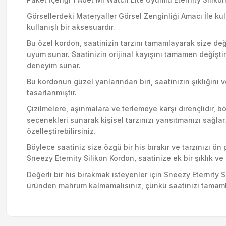
Görsellerdeki Materyaller Görsel Zenginliği Amacı İle ku
kullanışlı bir aksesuardır.
Bu özel kordon, saatinizin tarzını tamamlayarak size değe
uyum sunar. Saatinizin orijinal kayışını tamamen değişti
deneyim sunar.
Bu kordonun güzel yanlarından biri, saatinizin şıklığını v
tasarlanmıştır.
Çizilmelere, aşınmalara ve terlemeye karşı dirençlidir, b
seçenekleri sunarak kişisel tarzınızı yansıtmanızı sağlar
özelleştirebilirsiniz.
Böylece saatiniz size özgü bir his bırakır ve tarzınızı ö
Sneezy Eternity Silikon Kordon, saatinize ek bir şıklık v
Değerli bir his bırakmak isteyenler için Sneezy Eternity 
üründen mahrum kalmamalısınız, çünkü saatinizi tamaml