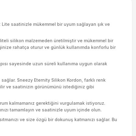
 2 Lite saatinizle mükemmel bir uyum sağlayan şık ve
aliteli silikon malzemeden üretilmiştir ve mükemmel bir
ğinize rahatça oturur ve günlük kullanımda konforlu bir
 yapısı sayesinde uzun süreli kullanıma uygun olarak
sağlar. Sneezy Eternity Silikon Kordon, farklı renk
lir ve saatinizin görünümünü istediğiniz gibi
mahrum kalmamanız gerektiğini vurgulamak istiyoruz.
zınızı tamamlayın ve saatinizle uyum içinde olun.
nsıtmanızı ve size özgü bir dokunuş katmanızı sağlar. Bu