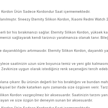
kon Kordon Ürün Sadece Kordondur Saat içermemektedir.
llanılmıştır. Sneezy Eternity Silikon Kordon, Xiaomi Redmi Watch
rli bir his bırakmanızı sağlar. Eternity Silikon Kordon, yüksek k
rmenizi sağlayarak kendi tarzınızı yaratmanıza olanak tanır. Bile
e dayanıklılığını artırmasıdır. Eternity Silikon Kordon, dayanıklı
öylece saatinizin uzun süre boyunca temiz ve yeni gibi kalmasını 
. Zevkinize uygun olarak istediğiniz renk seçeneğini tercih edebi
n plana çıkarır. Bu ürünün değerli bir his bıraktığını ve bundan 
e kişisel bir ifade katarken aynı zamanda size özgüven verir. Tar
Silikon Kordon vazgeçilmez bir aksesuardır. Saatinizin tarzını ya
ayan ve size özgün bir deneyim sunan bir aksesuardır.
kon Kordon Ürün Sadece Kordondur Saat içermemektedir.