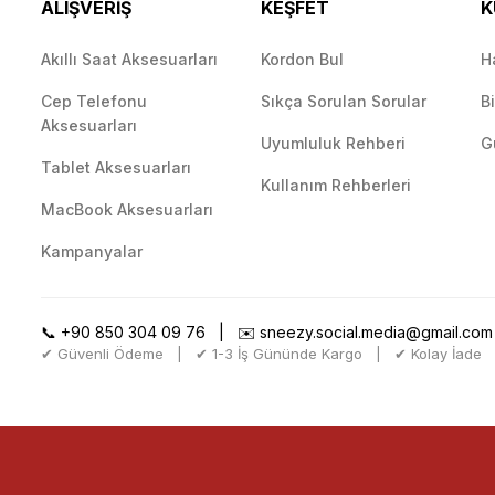
ALIŞVERİŞ
KEŞFET
K
Akıllı Saat Aksesuarları
Kordon Bul
H
Cep Telefonu
Sıkça Sorulan Sorular
B
Gönder
Aksesuarları
Uyumluluk Rehberi
G
Tablet Aksesuarları
Kullanım Rehberleri
MacBook Aksesuarları
Kampanyalar
📞
+90 850 304 09 76
| ✉️
sneezy.social.media@gmail.com
✔ Güvenli Ödeme | ✔ 1-3 İş Gününde Kargo | ✔ Kolay İade