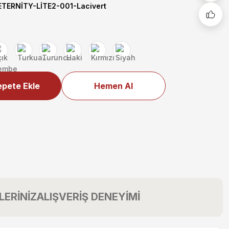
ERNİTY-LİTE2-001-Lacivert
pete Ekle
Hemen Al
LERİNİZ
ALIŞVERİŞ DENEYİMİ