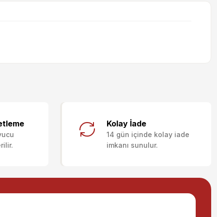
letebilirsiniz.
etleme
Kolay İade
yucu
14 gün içinde kolay iade
lir.
imkanı sunulur.