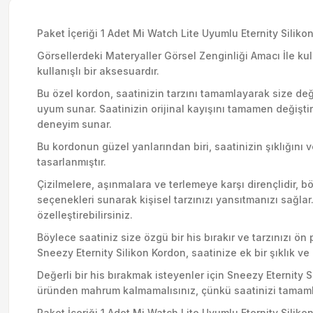
Paket İçeriği 1 Adet Mi Watch Lite Uyumlu Eternity Sili
Görsellerdeki Materyaller Görsel Zenginliği Amacı İle ku
kullanışlı bir aksesuardır.
Bu özel kordon, saatinizin tarzını tamamlayarak size değe
uyum sunar. Saatinizin orijinal kayışını tamamen değişti
deneyim sunar.
Bu kordonun güzel yanlarından biri, saatinizin şıklığını v
tasarlanmıştır.
Çizilmelere, aşınmalara ve terlemeye karşı dirençlidir, b
seçenekleri sunarak kişisel tarzınızı yansıtmanızı sağlar
özelleştirebilirsiniz.
Böylece saatiniz size özgü bir his bırakır ve tarzınızı ö
Sneezy Eternity Silikon Kordon, saatinize ek bir şıklık v
Değerli bir his bırakmak isteyenler için Sneezy Eternity 
üründen mahrum kalmamalısınız, çünkü saatinizi tamaml
Paket İçeriği 1 Adet Mi Watch Lite Uyumlu Eternity Sili