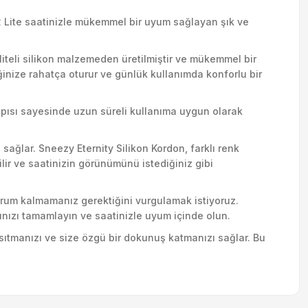
 2 Lite saatinizle mükemmel bir uyum sağlayan şık ve
aliteli silikon malzemeden üretilmiştir ve mükemmel bir
ğinize rahatça oturur ve günlük kullanımda konforlu bir
 yapısı sayesinde uzun süreli kullanıma uygun olarak
sağlar. Sneezy Eternity Silikon Kordon, farklı renk
lir ve saatinizin görünümünü istediğiniz gibi
mahrum kalmamanız gerektiğini vurgulamak istiyoruz.
zınızı tamamlayın ve saatinizle uyum içinde olun.
nsıtmanızı ve size özgü bir dokunuş katmanızı sağlar. Bu