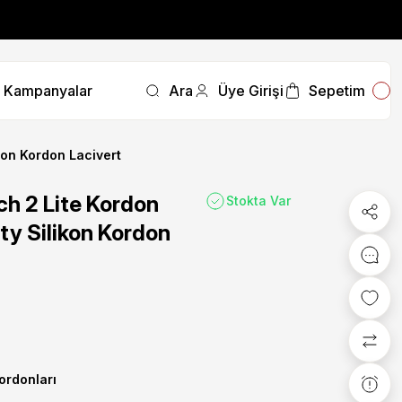
fırsatını kaçırmayın.
Kampanyalar
Ara
Üye Girişi
Sepetim
fırsatını kaçırmayın.
kon Kordon Lacivert
h 2 Lite Kordon
Stokta Var
ty Silikon Kordon
Kordonları