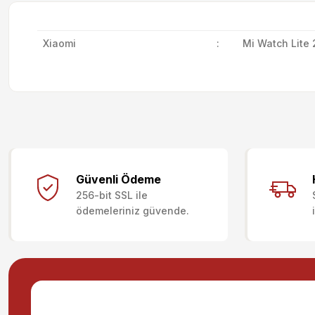
Xiaomi
:
Mi Watch Lite 
Bu ürünün fiyat bilgisi, resim, ürün açıklamalarında ve diğer kon
Görüş ve önerileriniz için teşekkür ederiz.
Güvenli Ödeme
256-bit SSL ile
Ürün resmi kalitesiz, bozuk veya görüntülenemiyor.
ödemeleriniz güvende.
Ürün açıklamasında eksik bilgiler bulunuyor.
Ürün bilgilerinde hatalar bulunuyor.
Ürün fiyatı diğer sitelerden daha pahalı.
Bu ürüne benzer farklı alternatifler olmalı.