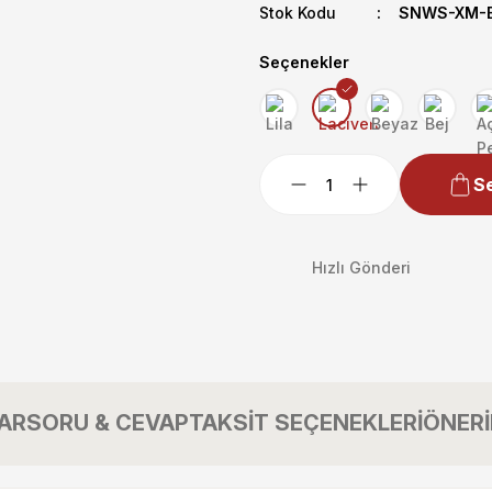
Stok Kodu
SNWS-XM-ET
Seçenekler
Se
Hızlı Gönderi
AR
SORU & CEVAP
TAKSİT SEÇENEKLERİ
ÖNERİ