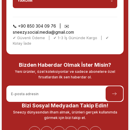
YARDIM
📞
+90 850 304 09 76
| ✉️
sneezy.social.media@gmail.com
✔ Güvenli Ödeme | ✔ 1-3 İş Gününde Kargo | ✔
Kolay İade
Bizden Haberdar Olmak İster Misin?
Yeni ürünler, özel koleksiyonlar ve sadece abonelere özel
fırsatlardan ilk sen haberdar ol.
Bizi Sosyal Medyadan Takip Edin!
Sneezy dünyasından ilham almak, ürünleri gerçek kullanımda
görmek için bizi takip et.