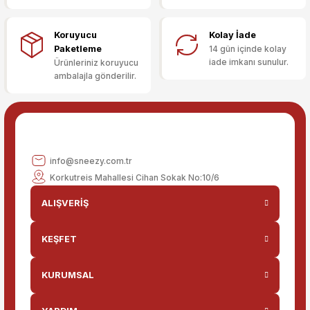
Ürün bilgilerinde hatalar bulunuyor.
Ürün fiyatı diğer sitelerden daha pahalı.
Koruyucu
Kolay İade
Bu ürüne benzer farklı alternatifler olmalı.
Paketleme
14 gün içinde kolay
iade imkanı sunulur.
Ürünleriniz koruyucu
ambalajla gönderilir.
Gönder
info@sneezy.com.tr
Korkutreis Mahallesi Cihan Sokak No:10/6
ALIŞVERİŞ
KEŞFET
KURUMSAL