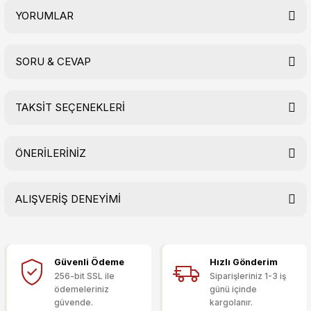
YORUMLAR
SORU & CEVAP
Bu ürüne ilk yorumu siz yapın!
TAKSİT SEÇENEKLERİ
Yorum Yaz
Ürün hakkında henüz soru sorulmamış.
ÖNERİLERİNİZ
Soru Sor
ALIŞVERİŞ DENEYİMİ
Bu ürünün fiyat bilgisi, resim, ürün açıklamalarında ve diğer
konularda yetersiz gördüğünüz noktaları öneri formunu
kullanarak tarafımıza iletebilirsiniz.
Görüş ve önerileriniz için teşekkür ederiz.
Güvenli Ödeme
Hızlı Gönderim
Sitemize ilk yorumu siz yapın!
Ürün resmi kalitesiz, bozuk veya görüntülenemiyor.
256-bit SSL ile
Siparişleriniz 1-3 iş
ödemeleriniz
günü içinde
Ürün açıklamasında eksik bilgiler bulunuyor.
güvende.
kargolanır.
Deneyimini Paylaş