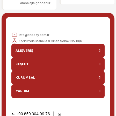
ambalajla gönderilir.
Gönder
info@sneezy.com.tr
Korkutreis Mahallesi Cihan Sokak No:10/6
ALIŞVERİŞ
KEŞFET
KURUMSAL
YARDIM
📞
+90 850 304 09 76
| ✉️