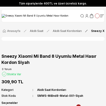
Tüm siparişlerde 400TL ve üzeri ücretsiz kargo.
ize Özel! YENI10 koduyla 400 TL ve üzeri alışverişlerinizde %10 indirim fırsatı
Tüm siparişlerde 400TL ve üzeri ücretsiz kargo.
ize Özel! YENI10 koduyla 400 TL ve üzeri alışverişlerinizde %10 indirim fırsatı
Anasayfa
Akıllı Saat
Akıllı Saat Kordonları
Sneezy Xi
Sneezy Xiaomi Mi Band 8 Uyumlu Metal Hasır
Kordon Siyah
0 Yorum
Stokta Var
309,90 TL
Kategori
Akıllı Saat Kordonları
Stok Kodu
SMWS-MiBnd8-Metal-001-Siyah
Seçenekler