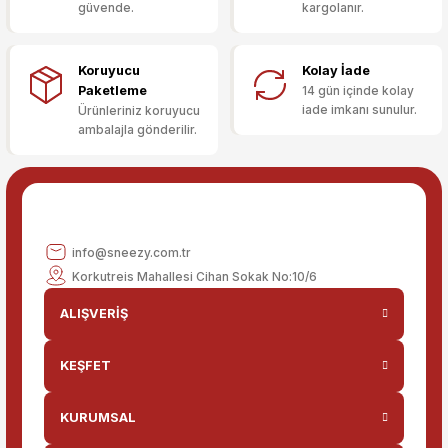
güvende.
kargolanır.
Deneyimini Paylaş
Ürün bilgilerinde hatalar bulunuyor.
Ürün fiyatı diğer sitelerden daha pahalı.
Koruyucu
Kolay İade
Bu ürüne benzer farklı alternatifler olmalı.
Paketleme
14 gün içinde kolay
iade imkanı sunulur.
Ürünleriniz koruyucu
ambalajla gönderilir.
Gönder
info@sneezy.com.tr
Korkutreis Mahallesi Cihan Sokak No:10/6
ALIŞVERİŞ
KEŞFET
KURUMSAL