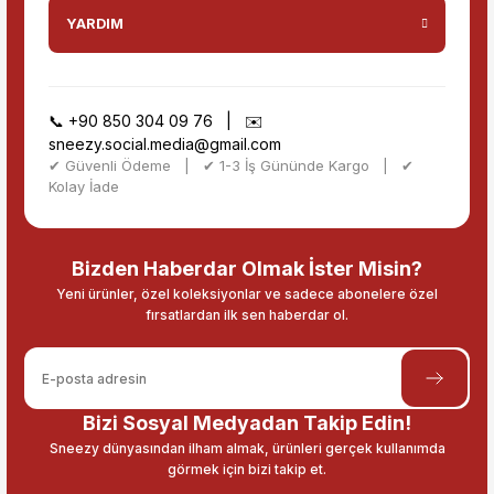
YARDIM
📞
+90 850 304 09 76
| ✉️
sneezy.social.media@gmail.com
✔ Güvenli Ödeme | ✔ 1-3 İş Gününde Kargo | ✔
Kolay İade
Bizden Haberdar Olmak İster Misin?
Yeni ürünler, özel koleksiyonlar ve sadece abonelere özel
fırsatlardan ilk sen haberdar ol.
Bizi Sosyal Medyadan Takip Edin!
Sneezy dünyasından ilham almak, ürünleri gerçek kullanımda
görmek için bizi takip et.