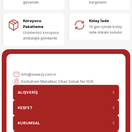
güvende.
kargolanır.
Deneyimini Paylaş
Ürün bilgilerinde hatalar bulunuyor.
Ürün fiyatı diğer sitelerden daha pahalı.
Koruyucu
Kolay İade
Bu ürüne benzer farklı alternatifler olmalı.
Paketleme
14 gün içinde kolay
iade imkanı sunulur.
Ürünleriniz koruyucu
ambalajla gönderilir.
Gönder
info@sneezy.com.tr
Korkutreis Mahallesi Cihan Sokak No:10/6
ALIŞVERİŞ
KEŞFET
KURUMSAL