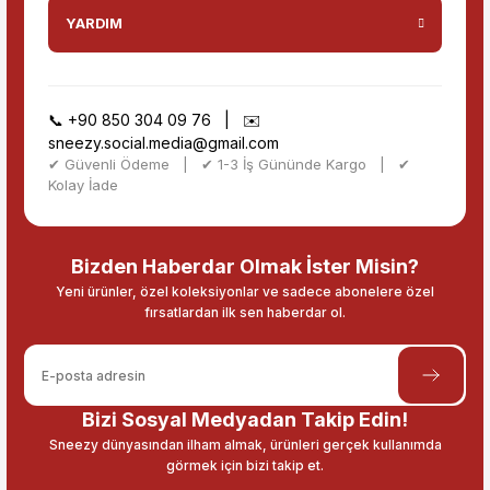
YARDIM
📞
+90 850 304 09 76
| ✉️
sneezy.social.media@gmail.com
✔ Güvenli Ödeme | ✔ 1-3 İş Gününde Kargo | ✔
Kolay İade
Bizden Haberdar Olmak İster Misin?
Yeni ürünler, özel koleksiyonlar ve sadece abonelere özel
fırsatlardan ilk sen haberdar ol.
Bizi Sosyal Medyadan Takip Edin!
Sneezy dünyasından ilham almak, ürünleri gerçek kullanımda
görmek için bizi takip et.