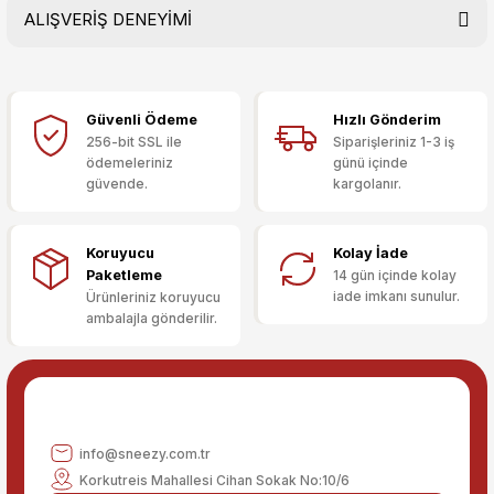
ALIŞVERİŞ DENEYİMİ
Bu ürünün fiyat bilgisi, resim, ürün açıklamalarında ve diğer
konularda yetersiz gördüğünüz noktaları öneri formunu
kullanarak tarafımıza iletebilirsiniz.
Görüş ve önerileriniz için teşekkür ederiz.
Güvenli Ödeme
Hızlı Gönderim
Sitemize ilk yorumu siz yapın!
Ürün resmi kalitesiz, bozuk veya görüntülenemiyor.
256-bit SSL ile
Siparişleriniz 1-3 iş
ödemeleriniz
günü içinde
Ürün açıklamasında eksik bilgiler bulunuyor.
güvende.
kargolanır.
Deneyimini Paylaş
Ürün bilgilerinde hatalar bulunuyor.
Ürün fiyatı diğer sitelerden daha pahalı.
Koruyucu
Kolay İade
Bu ürüne benzer farklı alternatifler olmalı.
Paketleme
14 gün içinde kolay
iade imkanı sunulur.
Ürünleriniz koruyucu
ambalajla gönderilir.
Gönder
info@sneezy.com.tr
Korkutreis Mahallesi Cihan Sokak No:10/6