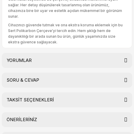
sağlar. Her detay düşünülerek tasarlanmış olan ürünümüz,
cihazınıza bire bir uyar ve estetik açıdan mükemmel bir görünüm
sunar.
Cihazınızı güvende tutmak ve ona ekstra koruma eklemek için bu
Sert Polikarbon Çerçeve'yi tercih edin. Hem şıklığı hem de
dayanıklılığı bir arada sunan bu ürün, günlük yaşamınızda size
ekstra güvence sağlayacak.
YORUMLAR
SORU & CEVAP
Bu ürüne ilk yorumu siz yapın!
TAKSİT SEÇENEKLERİ
Yorum Yaz
Ürün hakkında henüz soru sorulmamış.
ÖNERİLERİNİZ
Soru Sor