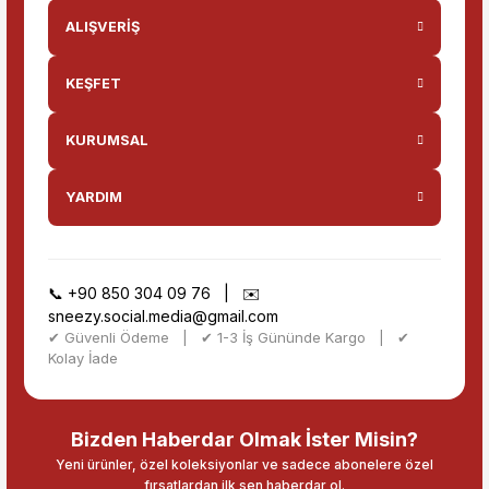
ALIŞVERİŞ
KEŞFET
KURUMSAL
YARDIM
📞
+90 850 304 09 76
| ✉️
sneezy.social.media@gmail.com
✔ Güvenli Ödeme | ✔ 1-3 İş Gününde Kargo | ✔
Kolay İade
Bizden Haberdar Olmak İster Misin?
Yeni ürünler, özel koleksiyonlar ve sadece abonelere özel
fırsatlardan ilk sen haberdar ol.