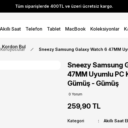
Tüm siparişlerde 400TL ve üzeri ücretsiz kargo.
l! YENI10 koduyla 400 TL ve üzeri alışverişlerinizde %10 indirim 
Akıllı Saat
Telefon
Tablet
MacBook
Koleksiyonlar
K
Tüm siparişlerde 400TL ve üzeri ücretsiz kargo.
l! YENI10 koduyla 400 TL ve üzeri alışverişlerinizde %10 indirim 
Kordon Bul
a Koruyucular
Sneezy Samsung Galaxy Watch 6 47MM Uy
Sneezy Samsung G
47MM Uyumlu PC 
Gümüş - Gümüş
0 Yorum
259,90 TL
Kategori
Akıllı Saat