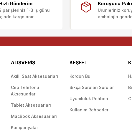
Hızlı Gönderim
Koruyucu Pak
Siparişleriniz 1-3 iş günü
Ürünleriniz koru
Deneyimini Paylaş
Yorum Yaz
Soru Sor
içinde kargolanır.
ambalajla gönderi
ALIŞVERİŞ
KEŞFET
K
Akıllı Saat Aksesuarları
Kordon Bul
H
Cep Telefonu
Sıkça Sorulan Sorular
B
Gönder
Aksesuarları
Uyumluluk Rehberi
G
Tablet Aksesuarları
Kullanım Rehberleri
MacBook Aksesuarları
Kampanyalar