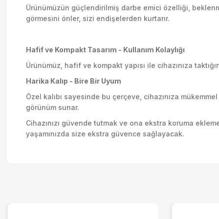
Ürünümüzün güçlendirilmiş darbe emici özelliği, beklen
görmesini önler, sizi endişelerden kurtarır.
Hafif ve Kompakt Tasarım - Kullanım Kolaylığı
Ürünümüz, hafif ve kompakt yapısı ile cihazınıza taktığı
Harika Kalıp - Bire Bir Uyum
Özel kalıbı sayesinde bu çerçeve, cihazınıza mükemmel 
görünüm sunar.
Cihazınızı güvende tutmak ve ona ekstra koruma eklemek 
yaşamınızda size ekstra güvence sağlayacak.
Bu ürünün fiyat bilgisi, resim, ürün açıklamalarında ve diğer kon
Görüş ve önerileriniz için teşekkür ederiz.