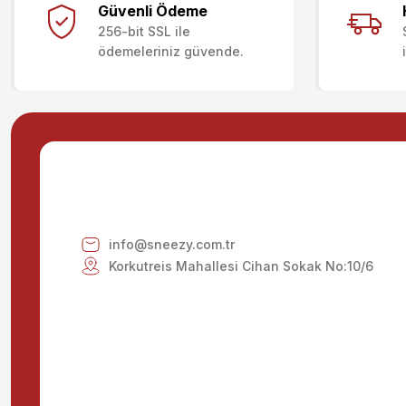
Güvenli Ödeme
256-bit SSL ile
Ürün resmi kalitesiz, bozuk veya görüntülenemiyor.
ödemeleriniz güvende.
Ürün açıklamasında eksik bilgiler bulunuyor.
Ürün bilgilerinde hatalar bulunuyor.
Ürün fiyatı diğer sitelerden daha pahalı.
Bu ürüne benzer farklı alternatifler olmalı.
info@sneezy.com.tr
Korkutreis Mahallesi Cihan Sokak No:10/6