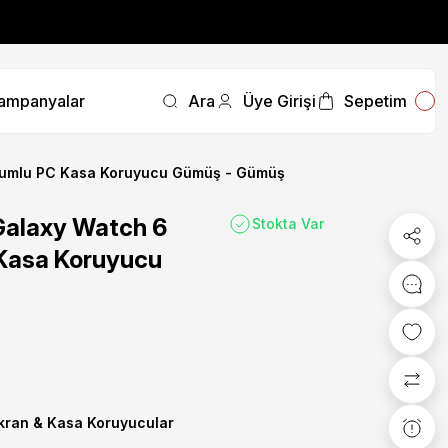
fırsatını kaçırmayın.
ampanyalar
Ara
Üye Girişi
Sepetim
fırsatını kaçırmayın.
umlu PC Kasa Koruyucu Gümüş - Gümüş
alaxy Watch 6
Stokta Var
Kasa Koruyucu
 Ekran & Kasa Koruyucular