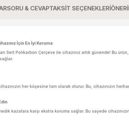
AR
SORU & CEVAP
TAKSİT SEÇENEKLERİ
ÖNERİ
azınız İçin En İyi Koruma
an Sert Polikarbon Çerçeve ile cihazınız artık güvende! Bu ürün,
sağlar.
cihazınızın her köşesine tam olarak oturur. Bu, cihazınızın her
Edin
medik kazalara karşı ekstra koruma sağlar. Bu sayede cihazını