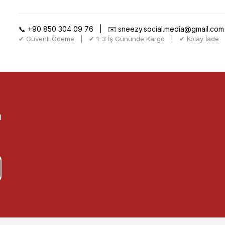
📞
+90 850 304 09 76
| ✉️
sneezy.social.media@gmail.com
✔ Güvenli Ödeme | ✔ 1-3 İş Gününde Kargo | ✔ Kolay İade
l