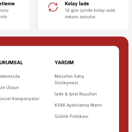
etleme
Kolay İade
yucu
14 gün içinde kolay iade
lir.
imkanı sunulur.
URUMSAL
YARDIM
akkımızda
Mesafeli Satış
Sözleşmesi
ize Ulaşın
İade & İptal Koşulları
üncel Kampanyalar
KVKK Aydınlatma Metni
Gizlilik Politikası