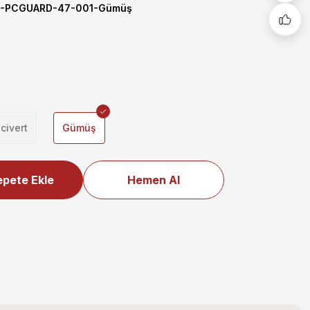
-PCGUARD-47-001-Gümüş
civert
Gümüş
pete Ekle
Hemen Al