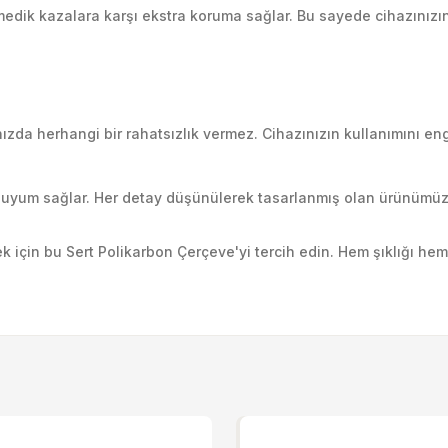
medik kazalara karşı ekstra koruma sağlar. Bu sayede cihazını
nızda herhangi bir rahatsızlık vermez. Cihazınızın kullanımını e
uyum sağlar. Her detay düşünülerek tasarlanmış olan ürünümüz, 
için bu Sert Polikarbon Çerçeve'yi tercih edin. Hem şıklığı hem 
ularda yetersiz gördüğünüz noktaları öneri formunu kullanarak tarafımıza i
Ürün hakkında henüz soru sorulmamış.
Bu ürüne ilk yorumu siz yapın!
Sitemize ilk yorumu siz yapın!