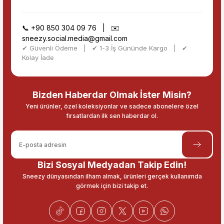
📞
+90 850 304 09 76
| ✉️
sneezy.social.media@gmail.com
✔ Güvenli Ödeme | ✔ 1-3 İş Gününde Kargo | ✔
Kolay İade
Bizden Haberdar Olmak İster Misin?
Yeni ürünler, özel koleksiyonlar ve sadece abonelere özel
fırsatlardan ilk sen haberdar ol.
Bizi Sosyal Medyadan Takip Edin!
Sneezy dünyasından ilham almak, ürünleri gerçek kullanımda
görmek için bizi takip et.