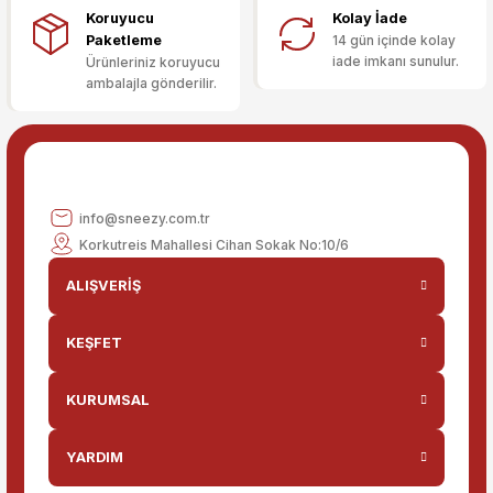
Koruyucu
Kolay İade
Bu ürüne benzer farklı alternatifler olmalı.
Paketleme
14 gün içinde kolay
iade imkanı sunulur.
Ürünleriniz koruyucu
ambalajla gönderilir.
Gönder
info@sneezy.com.tr
Korkutreis Mahallesi Cihan Sokak No:10/6
ALIŞVERİŞ
KEŞFET
KURUMSAL
YARDIM