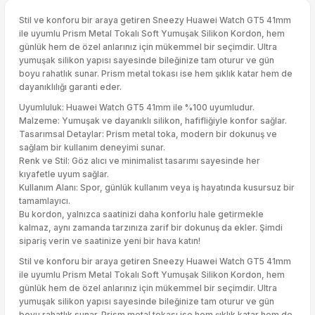
Stil ve konforu bir araya getiren Sneezy Huawei Watch GT5 41mm
ile uyumlu Prism Metal Tokalı Soft Yumuşak Silikon Kordon, hem
günlük hem de özel anlarınız için mükemmel bir seçimdir. Ultra
yumuşak silikon yapısı sayesinde bileğinize tam oturur ve gün
boyu rahatlık sunar. Prism metal tokası ise hem şıklık katar hem de
dayanıklılığı garanti eder.
Uyumluluk: Huawei Watch GT5 41mm ile %100 uyumludur.
Malzeme: Yumuşak ve dayanıklı silikon, hafifliğiyle konfor sağlar.
Tasarımsal Detaylar: Prism metal toka, modern bir dokunuş ve
sağlam bir kullanım deneyimi sunar.
Renk ve Stil: Göz alıcı ve minimalist tasarımı sayesinde her
kıyafetle uyum sağlar.
Kullanım Alanı: Spor, günlük kullanım veya iş hayatında kusursuz bir
tamamlayıcı.
Bu kordon, yalnızca saatinizi daha konforlu hale getirmekle
kalmaz, aynı zamanda tarzınıza zarif bir dokunuş da ekler. Şimdi
sipariş verin ve saatinize yeni bir hava katın!
Stil ve konforu bir araya getiren Sneezy Huawei Watch GT5 41mm
ile uyumlu Prism Metal Tokalı Soft Yumuşak Silikon Kordon, hem
günlük hem de özel anlarınız için mükemmel bir seçimdir. Ultra
yumuşak silikon yapısı sayesinde bileğinize tam oturur ve gün
boyu rahatlık sunar. Prism metal tokası ise hem şıklık katar hem de