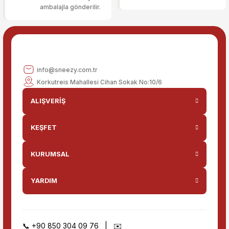
ambalajla gönderilir.
Gönder
info@sneezy.com.tr
Korkutreis Mahallesi Cihan Sokak No:10/6
ALIŞVERİŞ
KEŞFET
KURUMSAL
YARDIM
📞
+90 850 304 09 76
| ✉️