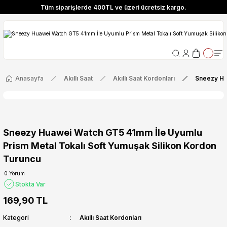
Tüm siparişlerde 400TL ve üzeri ücretsiz kargo.
ize Özel! YENI10 koduyla 400 TL ve üzeri alışverişlerinizde %10 indirim fırsatı
Tüm siparişlerde 400TL ve üzeri ücretsiz kargo.
ize Özel! YENI10 koduyla 400 TL ve üzeri alışverişlerinizde %10 indirim fırsatı
Anasayfa
Akıllı Saat
Akıllı Saat Kordonları
Sneezy Hu
Sneezy Huawei Watch GT5 41mm İle Uyumlu
Prism Metal Tokalı Soft Yumuşak Silikon Kordon
Turuncu
0 Yorum
Stokta Var
169,90 TL
Kategori
Akıllı Saat Kordonları