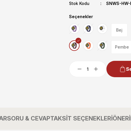
Stok Kodu
SNWS-HW-P
Seçenekler
Bej
Pembe
Se
AR
SORU & CEVAP
TAKSİT SEÇENEKLERİ
ÖNERİ