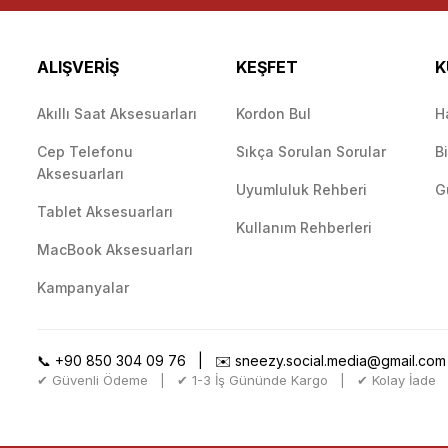
ALIŞVERİŞ
KEŞFET
K
Akıllı Saat Aksesuarları
Kordon Bul
H
Cep Telefonu
Sıkça Sorulan Sorular
B
Gönder
Aksesuarları
Uyumluluk Rehberi
G
Tablet Aksesuarları
Kullanım Rehberleri
MacBook Aksesuarları
Kampanyalar
📞
+90 850 304 09 76
| ✉️
sneezy.social.media@gmail.com
✔ Güvenli Ödeme | ✔ 1-3 İş Gününde Kargo | ✔ Kolay İade