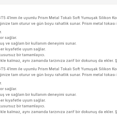
GT5 41mm ile uyumlu Prism Metal Tokalı Soft Yumuşak Silikon K
ğinize tam oturur ve gün boyu rahatlık sunar. Prism metal tokası 
.
or sağlar.
uş ve sağlam bir kullanım deneyimi sunar.
her kıyafetle uyum sağlar.
kusursuz bir tamamlayıcı.
le kalmaz, aynı zamanda tarzınıza zarif bir dokunuş da ekler. Şi
GT5 41mm ile uyumlu Prism Metal Tokalı Soft Yumuşak Silikon K
ğinize tam oturur ve gün boyu rahatlık sunar. Prism metal tokası 
.
or sağlar.
uş ve sağlam bir kullanım deneyimi sunar.
her kıyafetle uyum sağlar.
kusursuz bir tamamlayıcı.
le kalmaz, aynı zamanda tarzınıza zarif bir dokunuş da ekler. Şi