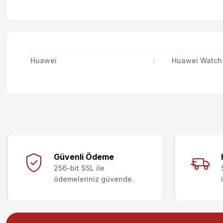
Huawei
:
Huawei Watch
Bu ürünün fiyat bilgisi, resim, ürün açıklamalarında ve diğer kon
Görüş ve önerileriniz için teşekkür ederiz.
Güvenli Ödeme
256-bit SSL ile
Ürün resmi kalitesiz, bozuk veya görüntülenemiyor.
ödemeleriniz güvende.
Ürün açıklamasında eksik bilgiler bulunuyor.
Ürün bilgilerinde hatalar bulunuyor.
Ürün fiyatı diğer sitelerden daha pahalı.