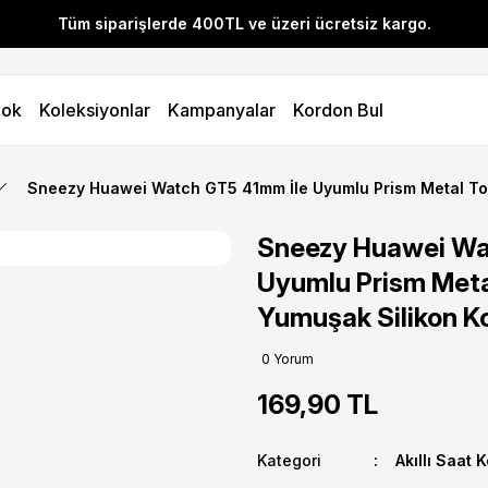
Tüm siparişlerde 400TL ve üzeri ücretsiz kargo.
l! YENI10 koduyla 400 TL ve üzeri alışverişlerinizde %10 indirim 
ok
Koleksiyonlar
Kampanyalar
Kordon Bul
Tüm siparişlerde 400TL ve üzeri ücretsiz kargo.
l! YENI10 koduyla 400 TL ve üzeri alışverişlerinizde %10 indirim 
Sneezy Huawei Watch GT5 41mm İle Uyumlu Prism Metal To
Sneezy Huawei Wa
Uyumlu Prism Metal
Yumuşak Silikon 
0 Yorum
169,90 TL
Kategori
Akıllı Saat 