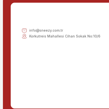
Bu ürüne benzer farklı alternatifler olmalı.
info@sneezy.com.tr
Korkutreis Mahallesi Cihan Sokak No:10/6