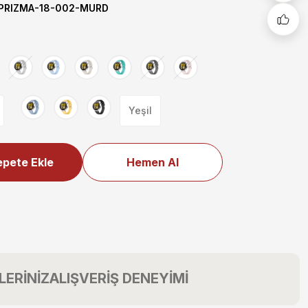
RIZMA-18-002-MURD
Yeşil
pete Ekle
Hemen Al
LERİNİZ
ALIŞVERİŞ DENEYİMİ