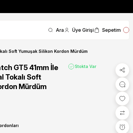
fırsatını kaçırmayın.
Ara
Üye Girişi
Sepetim
fırsatını kaçırmayın.
kalı Soft Yumuşak Silikon Kordon Mürdüm
tch GT5 41mm İle
Stokta Var
 Tokalı Soft
Kordon Mürdüm
Kordonları