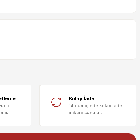
letebilirsiniz.
etleme
Kolay İade
yucu
14 gün içinde kolay iade
lir.
imkanı sunulur.