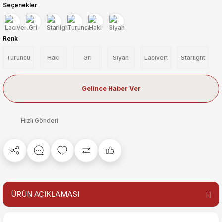
Seçenekler
Renk
Turuncu
Haki
Gri
Siyah
Lacivert
Starlight
Gelince Haber Ver
Hızlı Gönderi
ÜRÜN AÇIKLAMASI