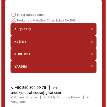
Gönder
info@sneezy.com.tr
Korkutreis Mahallesi Cihan Sokak No:10/6
ALIŞVERİŞ
KEŞFET
KURUMSAL
YARDIM
📞
+90 850 304 09 76
| ✉️
sneezy.social.media@gmail.com
✔ Güvenli Ödeme | ✔ 1-3 İş Gününde Kargo | ✔
Kolay İade