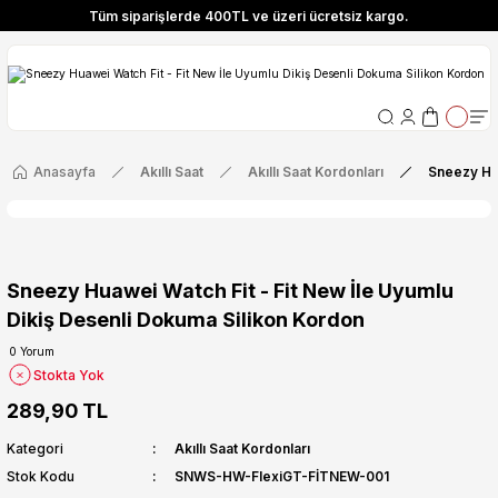
Tüm siparişlerde 400TL ve üzeri ücretsiz kargo.
ize Özel! YENI10 koduyla 400 TL ve üzeri alışverişlerinizde %10 indirim fırsatı
Tüm siparişlerde 400TL ve üzeri ücretsiz kargo.
ize Özel! YENI10 koduyla 400 TL ve üzeri alışverişlerinizde %10 indirim fırsatı
Anasayfa
Akıllı Saat
Akıllı Saat Kordonları
Sneezy Hua
Sneezy Huawei Watch Fit - Fit New İle Uyumlu
Dikiş Desenli Dokuma Silikon Kordon
0 Yorum
Stokta Yok
289,90 TL
Kategori
Akıllı Saat Kordonları
Stok Kodu
SNWS-HW-FlexiGT-FİTNEW-001