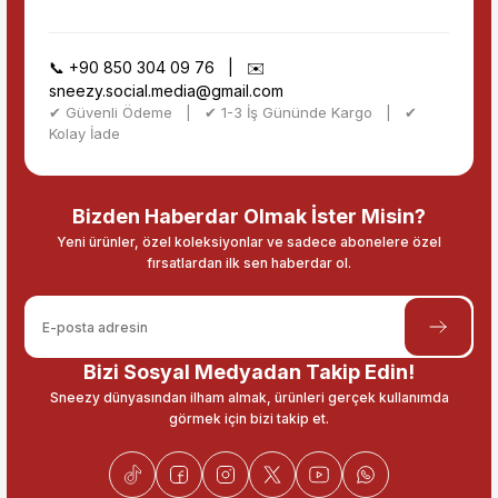
📞
+90 850 304 09 76
| ✉️
sneezy.social.media@gmail.com
✔ Güvenli Ödeme | ✔ 1-3 İş Gününde Kargo | ✔
Kolay İade
Bizden Haberdar Olmak İster Misin?
Yeni ürünler, özel koleksiyonlar ve sadece abonelere özel
fırsatlardan ilk sen haberdar ol.
Bizi Sosyal Medyadan Takip Edin!
Sneezy dünyasından ilham almak, ürünleri gerçek kullanımda
görmek için bizi takip et.