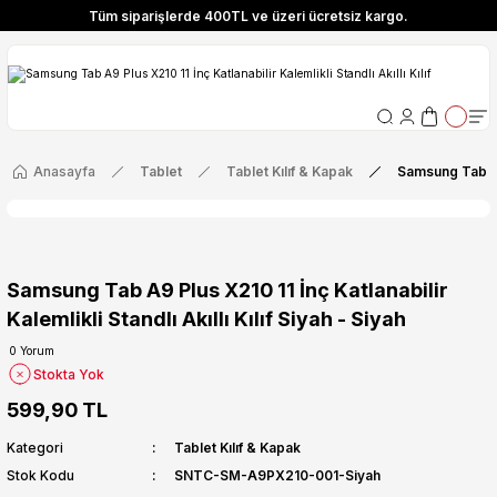
Tüm siparişlerde 400TL ve üzeri ücretsiz kargo.
ize Özel! YENI10 koduyla 400 TL ve üzeri alışverişlerinizde %10 indirim fırsatı
Tüm siparişlerde 400TL ve üzeri ücretsiz kargo.
ize Özel! YENI10 koduyla 400 TL ve üzeri alışverişlerinizde %10 indirim fırsatı
Anasayfa
Tablet
Tablet Kılıf & Kapak
Samsung Tab A9 P
Samsung Tab A9 Plus X210 11 İnç Katlanabilir
Kalemlikli Standlı Akıllı Kılıf Siyah - Siyah
0 Yorum
Stokta Yok
599,90 TL
Kategori
Tablet Kılıf & Kapak
Stok Kodu
SNTC-SM-A9PX210-001-Siyah