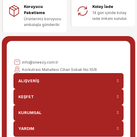
Ürün fiyatı diğer sitelerden daha pahalı.
Koruyucu
Kolay İade
Bu ürüne benzer farklı alternatifler olmalı.
Paketleme
14 gün içinde kolay
iade imkanı sunulur.
Ürünleriniz koruyucu
ambalajla gönderilir.
Gönder
info@sneezy.com.tr
Korkutreis Mahallesi Cihan Sokak No:10/6
ALIŞVERİŞ
KEŞFET
KURUMSAL
YARDIM