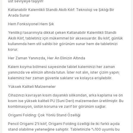
üst seviyeye taşıyın!
Katlanabilir Kalemlikli Standlı Akıllı Kılıf: Teknoloji ve Şıklığı Bir
Arada Sunar
Hem Fonksiyonel Hem Şık
Yenilikçi tasarımıyla dikkat çeken Katlanabilir Kalemlikli Standlı
Akıllı Kılıf, tabletiniz için mükemmel bir aksesuardır. Bu kılıf, günlük
kullanımda hem stil sahibi bir görünüm sunar hem de tabletinizi
korur.
Her Zaman Yanınızda, Her An Elinizin Altında
Kalem koyma bölmesi sayesinde tablet kaleminizi her zaman
yanınızda ve elinizin altında tutun. İster not alın, ister çizim yapın;
kaleminiz her zaman güvenle saklanır ve kolayca erişilebilir.
Yüksek Kaliteli Malzemeler
Cihazınızı kavrayan kısım dayanıklı silikondan, arka kaplama ve ön
kısım ise yüksek kaliteli PU (Suni Deri) malzemeden üretilmiştir. Bu
kombinasyon, üstün koruma ve zarif bir görünüm sağlar.
Origami Folding: Çok Yönlü Stand Özelliği
Pencil Origami 2'li kılıf, Origami Folding özelliği ile iki farklı açıda
stand olabilme yeteneğine sahiptir. Tabletinizle %100 uyumlu bu