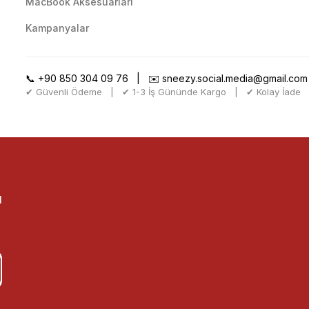
MacBook Aksesuarları
Kampanyalar
📞
+90 850 304 09 76
| ✉️
sneezy.social.media@gmail.com
✔ Güvenli Ödeme | ✔ 1-3 İş Gününde Kargo | ✔ Kolay İade
l