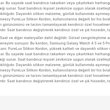
nar. Bu sayede saat bandınızı takarken veya çıkartırken herhang
ği sunar. Saat bandınızı kişisel zevkinize uygun olarak özelleşti
ıklılığıdır. Dayanıklı silikon malzeme, günlük kullanımda aşınmaya
ezy PureLux Silikon Kordon, kullanıcılarına değerli bir his bırakı
in görünümünü ve tarzını tamamlayarak kendinizi özel hissetmeniz
r. Saat bandınızı değiştirerek kendinizi özel ve şık hissedin, ta
Saat ve diğer materyaller dahil değildir. Görsel zenginleştirme a
eneyimi sunuyor. Bu kordon, Samsung Galaxy Watch 4 5 ve 5 Pro s
arır. PureLux Silikon Kordon, yüksek kaliteli ve dayanıklı silikon 
nar. Bu sayede saat bandınızı takarken veya çıkartırken herhang
ği sunar. Saat bandınızı kişisel zevkinize uygun olarak özelleşti
ıklılığıdır. Dayanıklı silikon malzeme, günlük kullanımda aşınmaya
ezy PureLux Silikon Kordon, kullanıcılarına değerli bir his bırakı
in görünümünü ve tarzını tamamlayarak kendinizi özel hissetmeniz
r. Saat bandınızı değiştirerek kendinizi özel ve şık hissedin, ta