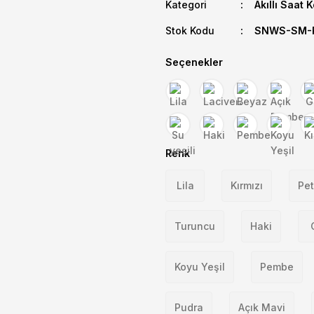
Kategori
Akıllı Saat 
Stok Kodu
SNWS-SM-P
Seçenekler
Renk
Lila
Kırmızı
Pet
Turuncu
Haki
Koyu Yeşil
Pembe
Pudra
Açık Mavi