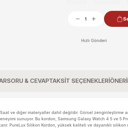
Se
Hızlı Gönderi
AR
SORU & CEVAP
TAKSİT SEÇENEKLERİ
ÖNERİ
Saat ve diğer materyaller dahil değildir. Görsel zenginleştirme a
eneyimi sunuyor. Bu kordon, Samsung Galaxy Watch 4 5 ve 5 Pro s
arır. PureLux Silikon Kordon, yüksek kaliteli ve dayanıklı silikon 