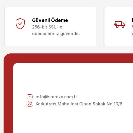
Bu ürünün fiyat bilgisi, resim, ürün açıklamalarında ve diğer kon
Görüş ve önerileriniz için teşekkür ederiz.
Güvenli Ödeme
256-bit SSL ile
Ürün resmi kalitesiz, bozuk veya görüntülenemiyor.
ödemeleriniz güvende.
Ürün açıklamasında eksik bilgiler bulunuyor.
Ürün bilgilerinde hatalar bulunuyor.
Ürün fiyatı diğer sitelerden daha pahalı.
Bu ürüne benzer farklı alternatifler olmalı.
info@sneezy.com.tr
Korkutreis Mahallesi Cihan Sokak No:10/6