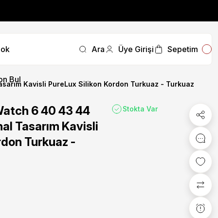
fırsatını kaçırmayın.
ok
Ara
Üye Girişi
Sepetim
fırsatını kaçırmayın.
on Bul
arım Kavisli PureLux Silikon Kordon Turkuaz - Turkuaz
atch 6 40 43 44
Stokta Var
al Tasarım Kavisli
rdon Turkuaz -