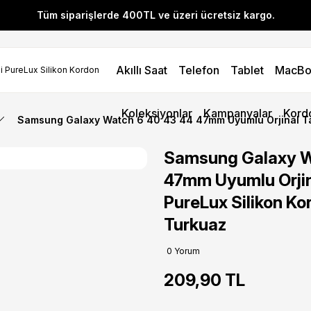
Tüm siparişlerde 400TL ve üzeri ücretsiz kargo.
l! YENI10 koduyla 400 TL ve üzeri alışverişlerinizde %10 indirim 
Akıllı Saat
Telefon
Tablet
MacBo
Tüm siparişlerde 400TL ve üzeri ücretsiz kargo.
l! YENI10 koduyla 400 TL ve üzeri alışverişlerinizde %10 indirim 
Koleksiyonlar
Kampanyalar
Kord
Samsung Galaxy Watch 6 40 43 44 47mm Uyumlu Orjinal Tas
Samsung Galaxy W
47mm Uyumlu Orjin
PureLux Silikon Ko
Turkuaz
0 Yorum
209,90 TL