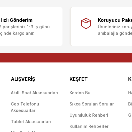
ularda yetersiz gördüğünüz noktaları öneri formunu kullanarak tarafımıza i
Ürün hakkında henüz soru sorulmamış.
Bu ürüne ilk yorumu siz yapın!
Sitemize ilk yorumu siz yapın!
Hızlı Gönderim
Koruyucu Pak
Siparişleriniz 1-3 iş günü
Ürünleriniz koru
Deneyimini Paylaş
Yorum Yaz
Soru Sor
içinde kargolanır.
ambalajla gönderi
ALIŞVERİŞ
KEŞFET
K
Akıllı Saat Aksesuarları
Kordon Bul
H
Cep Telefonu
Sıkça Sorulan Sorular
B
Gönder
Aksesuarları
Uyumluluk Rehberi
G
Tablet Aksesuarları
Kullanım Rehberleri