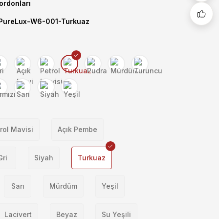
Kordonları
ureLux-W6-001-Turkuaz
rol Mavisi
Açık Pembe
Gri
Siyah
Turkuaz
Sarı
Mürdüm
Yeşil
Lacivert
Beyaz
Su Yeşili