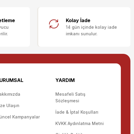
letebilirsiniz.
etleme
Kolay İade
yucu
14 gün içinde kolay iade
lir.
imkanı sunulur.
URUMSAL
YARDIM
akkımızda
Mesafeli Satış
Sözleşmesi
ize Ulaşın
İade & İptal Koşulları
üncel Kampanyalar
KVKK Aydınlatma Metni