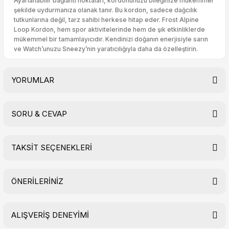
Ayarlanabilir bağlantı noktaları, kordonunuzu bileğinize mükemmel
şekilde uydurmanıza olanak tanır. Bu kordon, sadece dağcılık
tutkunlarına değil, tarz sahibi herkese hitap eder. Frost Alpine
Loop Kordon, hem spor aktivitelerinde hem de şık etkinliklerde
mükemmel bir tamamlayıcıdır. Kendinizi doğanın enerjisiyle sarın
ve Watch’unuzu Sneezy’nin yaratıcılığıyla daha da özelleştirin.
YORUMLAR
SORU & CEVAP
Bu ürüne ilk yorumu siz yapın!
TAKSİT SEÇENEKLERİ
Yorum Yaz
Ürün hakkında henüz soru sorulmamış.
ÖNERİLERİNİZ
Soru Sor
ALIŞVERİŞ DENEYİMİ
Bu ürünün fiyat bilgisi, resim, ürün açıklamalarında ve diğer
konularda yetersiz gördüğünüz noktaları öneri formunu