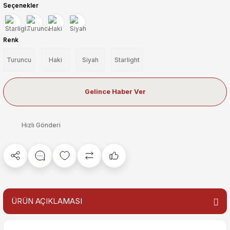
Seçenekler
Renk
Turuncu
Haki
Siyah
Starlight
Gelince Haber Ver
Hızlı Gönderi
ÜRÜN AÇIKLAMASI