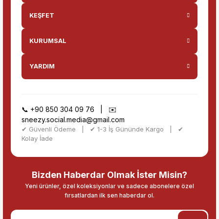
KEŞFET
KURUMSAL
YARDIM
📞
+90 850 304 09 76
| ✉️
sneezy.social.media@gmail.com
✔ Güvenli Ödeme | ✔ 1-3 İş Gününde Kargo | ✔
Kolay İade
Bizden Haberdar Olmak İster Misin?
Yeni ürünler, özel koleksiyonlar ve sadece abonelere özel
fırsatlardan ilk sen haberdar ol.