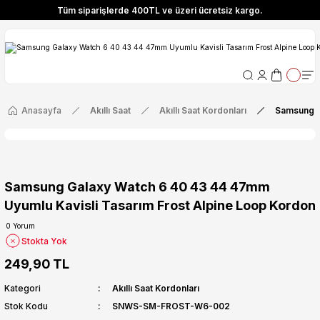
Tüm siparişlerde 400TL ve üzeri ücretsiz kargo.
ize Özel! YENI10 koduyla 400 TL ve üzeri alışverişlerinizde %10 indirim fırsatı
Tüm siparişlerde 400TL ve üzeri ücretsiz kargo.
ize Özel! YENI10 koduyla 400 TL ve üzeri alışverişlerinizde %10 indirim fırsatı
Anasayfa
Akıllı Saat
Akıllı Saat Kordonları
Samsung G
Samsung Galaxy Watch 6 40 43 44 47mm
Uyumlu Kavisli Tasarım Frost Alpine Loop Kordon
0 Yorum
Stokta Yok
249,90 TL
Kategori
Akıllı Saat Kordonları
Stok Kodu
SNWS-SM-FROST-W6-002