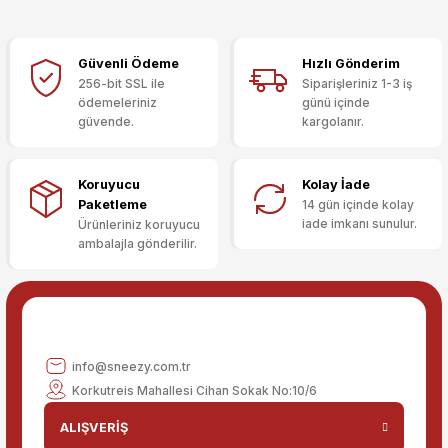
kullanarak tarafımıza iletebilirsiniz.
Görüş ve önerileriniz için teşekkür ederiz.
Güvenli Ödeme
Hızlı Gönderim
Sitemize ilk yorumu siz yapın!
Ürün resmi kalitesiz, bozuk veya görüntülenemiyor.
256-bit SSL ile
Siparişleriniz 1-3 iş
ödemeleriniz
günü içinde
Ürün açıklamasında eksik bilgiler bulunuyor.
güvende.
kargolanır.
Deneyimini Paylaş
Ürün bilgilerinde hatalar bulunuyor.
Ürün fiyatı diğer sitelerden daha pahalı.
Koruyucu
Kolay İade
Bu ürüne benzer farklı alternatifler olmalı.
Paketleme
14 gün içinde kolay
iade imkanı sunulur.
Ürünleriniz koruyucu
ambalajla gönderilir.
Gönder
info@sneezy.com.tr
Korkutreis Mahallesi Cihan Sokak No:10/6
ALIŞVERİŞ