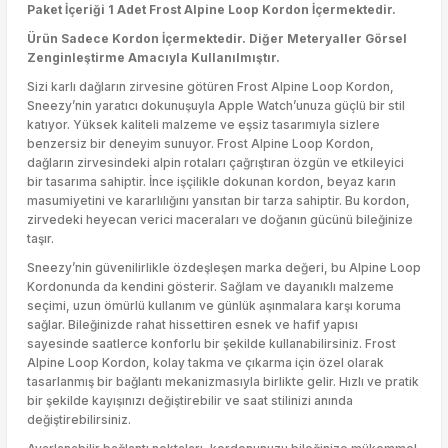
Paket İçeriği 1 Adet Frost Alpine Loop Kordon İçermektedir.
Ürün Sadece Kordon İçermektedir. Diğer Meteryaller Görsel
Zenginleştirme Amacıyla Kullanılmıştır.
Sizi karlı dağların zirvesine götüren Frost Alpine Loop Kordon,
Sneezy’nin yaratıcı dokunuşuyla Apple Watch’unuza güçlü bir stil
katıyor. Yüksek kaliteli malzeme ve eşsiz tasarımıyla sizlere
benzersiz bir deneyim sunuyor. Frost Alpine Loop Kordon,
dağların zirvesindeki alpin rotaları çağrıştıran özgün ve etkileyici
bir tasarıma sahiptir. İnce işçilikle dokunan kordon, beyaz karın
masumiyetini ve kararlılığını yansıtan bir tarza sahiptir. Bu kordon,
zirvedeki heyecan verici maceraları ve doğanın gücünü bileğinize
taşır.
Sneezy’nin güvenilirlikle özdeşleşen marka değeri, bu Alpine Loop
Kordonunda da kendini gösterir. Sağlam ve dayanıklı malzeme
seçimi, uzun ömürlü kullanım ve günlük aşınmalara karşı koruma
sağlar. Bileğinizde rahat hissettiren esnek ve hafif yapısı
sayesinde saatlerce konforlu bir şekilde kullanabilirsiniz. Frost
Alpine Loop Kordon, kolay takma ve çıkarma için özel olarak
tasarlanmış bir bağlantı mekanizmasıyla birlikte gelir. Hızlı ve pratik
bir şekilde kayışınızı değiştirebilir ve saat stilinizi anında
değiştirebilirsiniz.