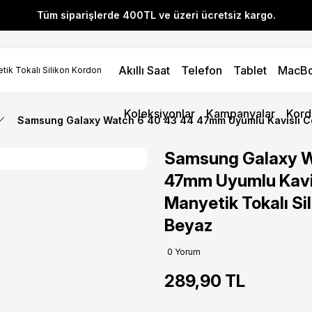
Tüm siparişlerde 400TL ve üzeri ücretsiz kargo.
l! YENI10 koduyla 400 TL ve üzeri alışverişlerinizde %10 indirim 
Akıllı Saat
Telefon
Tablet
MacB
Tüm siparişlerde 400TL ve üzeri ücretsiz kargo.
l! YENI10 koduyla 400 TL ve üzeri alışverişlerinizde %10 indirim 
Koleksiyonlar
Kampanyalar
Kord
Samsung Galaxy Watch 6 40 43 44 47mm Uyumlu Kavisli Coa
Samsung Galaxy W
47mm Uyumlu Kavis
Manyetik Tokalı Si
Beyaz
0 Yorum
289,90 TL