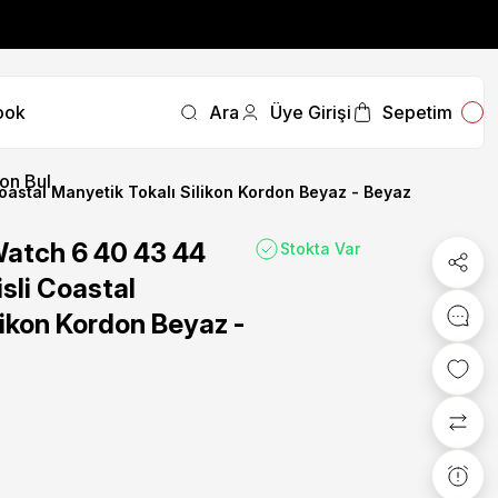
fırsatını kaçırmayın.
ook
Ara
Üye Girişi
Sepetim
fırsatını kaçırmayın.
on Bul
stal Manyetik Tokalı Silikon Kordon Beyaz - Beyaz
atch 6 40 43 44
Stokta Var
li Coastal
likon Kordon Beyaz -