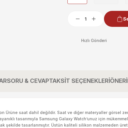
Se
Hızlı Gönderi
AR
SORU & CEVAP
TAKSİT SEÇENEKLERİ
ÖNERİ
don Ürüne saat dahil değildir. Saat ve diğer materyaller görsel z
dayanıklı tasarımıyla Samsung Galaxy Watch’unuz için mükemmel 
ak şekilde tasarlanmıştır. Üstün kaliteli silikon malzemeden üre