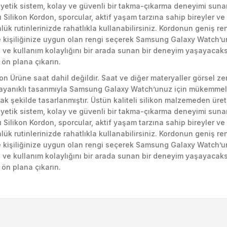
etik sistem, kolay ve güvenli bir takma-çıkarma deneyimi sunar. 
lı Silikon Kordon, sporcular, aktif yaşam tarzına sahip bireyler ve
k rutinlerinizde rahatlıkla kullanabilirsiniz. Kordonun geniş renk
e kişiliğinize uygun olan rengi seçerek Samsung Galaxy Watch’u
ğı ve kullanım kolaylığını bir arada sunan bir deneyim yaşayacak
 ön plana çıkarın.
don Ürüne saat dahil değildir. Saat ve diğer materyaller görsel z
dayanıklı tasarımıyla Samsung Galaxy Watch’unuz için mükemmel 
ak şekilde tasarlanmıştır. Üstün kaliteli silikon malzemeden üre
etik sistem, kolay ve güvenli bir takma-çıkarma deneyimi sunar. 
lı Silikon Kordon, sporcular, aktif yaşam tarzına sahip bireyler ve
k rutinlerinizde rahatlıkla kullanabilirsiniz. Kordonun geniş renk
e kişiliğinize uygun olan rengi seçerek Samsung Galaxy Watch’u
ğı ve kullanım kolaylığını bir arada sunan bir deneyim yaşayacak
 ön plana çıkarın.