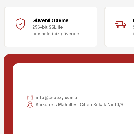
Bu ürünün fiyat bilgisi, resim, ürün açıklamalarında ve diğer kon
Görüş ve önerileriniz için teşekkür ederiz.
Güvenli Ödeme
256-bit SSL ile
Ürün resmi kalitesiz, bozuk veya görüntülenemiyor.
ödemeleriniz güvende.
Ürün açıklamasında eksik bilgiler bulunuyor.
Ürün bilgilerinde hatalar bulunuyor.
Ürün fiyatı diğer sitelerden daha pahalı.
Bu ürüne benzer farklı alternatifler olmalı.
info@sneezy.com.tr
Korkutreis Mahallesi Cihan Sokak No:10/6