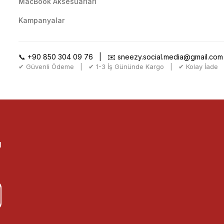
MacBook Aksesuarları
Kampanyalar
📞
+90 850 304 09 76
| ✉️
sneezy.social.media@gmail.com
✔ Güvenli Ödeme | ✔ 1-3 İş Gününde Kargo | ✔ Kolay İade
l