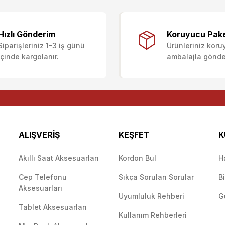
ularda yetersiz gördüğünüz noktaları öneri formunu kullanarak tarafımıza i
Ürün hakkında henüz soru sorulmamış.
Bu ürüne ilk yorumu siz yapın!
Sitemize ilk yorumu siz yapın!
Hızlı Gönderim
Koruyucu Pak
Siparişleriniz 1-3 iş günü
Ürünleriniz koru
Deneyimini Paylaş
Yorum Yaz
Soru Sor
içinde kargolanır.
ambalajla gönderi
ALIŞVERİŞ
KEŞFET
K
Akıllı Saat Aksesuarları
Kordon Bul
H
Cep Telefonu
Sıkça Sorulan Sorular
B
Gönder
Aksesuarları
Uyumluluk Rehberi
G
Tablet Aksesuarları
Kullanım Rehberleri