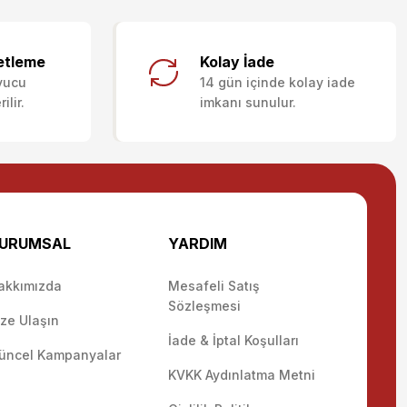
letebilirsiniz.
etleme
Kolay İade
yucu
14 gün içinde kolay iade
lir.
imkanı sunulur.
URUMSAL
YARDIM
akkımızda
Mesafeli Satış
Sözleşmesi
ize Ulaşın
İade & İptal Koşulları
üncel Kampanyalar
KVKK Aydınlatma Metni