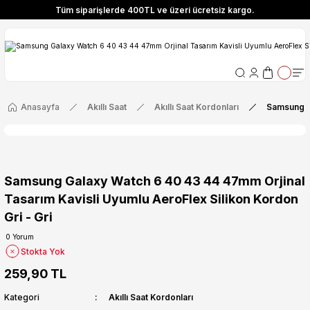
Tüm siparişlerde 400TL ve üzeri ücretsiz kargo.
ize Özel! YENI10 koduyla 400 TL ve üzeri alışverişlerinizde %10 indirim fırsatı
Tüm siparişlerde 400TL ve üzeri ücretsiz kargo.
ize Özel! YENI10 koduyla 400 TL ve üzeri alışverişlerinizde %10 indirim fırsatı
Anasayfa
Akıllı Saat
Akıllı Saat Kordonları
Samsung Ga
Samsung Galaxy Watch 6 40 43 44 47mm Orjinal
Tasarım Kavisli Uyumlu AeroFlex Silikon Kordon
Gri - Gri
0 Yorum
Stokta Yok
259,90 TL
Kategori
Akıllı Saat Kordonları