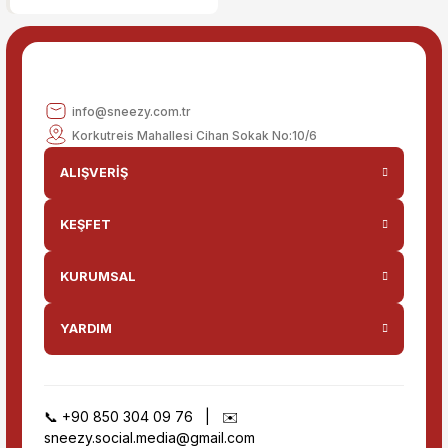
Gönder
info@sneezy.com.tr
Korkutreis Mahallesi Cihan Sokak No:10/6
ALIŞVERİŞ
KEŞFET
KURUMSAL
YARDIM
📞
+90 850 304 09 76
| ✉️
sneezy.social.media@gmail.com