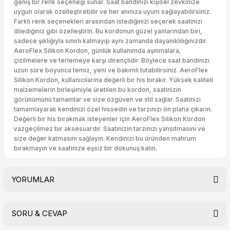
geniş bir renk seçeneği sunar. Saat bandınızı kişisel zevkinize
uygun olarak özelleştirebilir ve her anınıza uyum sağlayabilirsiniz.
Farklı renk seçenekleri arasından istediğinizi seçerek saatinizi
dilediğiniz gibi özelleştirin. Bu kordonun güzel yanlarından biri,
sadece şıklığıyla sınırlı kalmayıp aynı zamanda dayanıklılığınızdır.
AeroFlex Silikon Kordon, günlük kullanımda aşınmalara,
çizilmelere ve terlemeye karşı dirençlidir. Böylece saat bandınızı
uzun süre boyunca temiz, yeni ve bakımlı tutabilirsiniz. AeroFlex
Silikon Kordon, kullanıcılarına değerli bir his bırakır. Yüksek kaliteli
malzemelerin birleşimiyle üretilen bu kordon, saatinizin
görünümünü tamamlar ve size özgüven ve stil sağlar. Saatinizi
tamamlayarak kendinizi özel hissedin ve tarzınızı ön plana çıkarın.
Değerli bir his bırakmak isteyenler için AeroFlex Silikon Kordon
vazgeçilmez bir aksesuardır. Saatinizin tarzınızı yansıtmasını ve
size değer katmasını sağlayın. Kendinizi bu üründen mahrum
bırakmayın ve saatinize eşsiz bir dokunuş katın.
YORUMLAR
SORU & CEVAP
Bu ürüne ilk yorumu siz yapın!