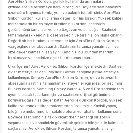
AeroFlex Silikon Kordon, günlük kullanımda aşınmalara,
çizilmelere ve terlemeye karşı dirençlidir. Böylece saat bandınızı
uzun süre boyunca temiz, yeni ve bakımlı tutabilirsiniz. AeroFlex
Silikon Kordon, kullanıcılarına değerli bir his bırakır. Yüksek kaliteli
malzemelerin birleşimiyle üretilen bu kordon, saatinizin
görünümünü tamamlar ve size özgüven ve stil sağlar. Saatinizi
tamamlayarak kendinizi özel hissedin ve tarzınızı ön plana çıkarın.
Değerli bir his bırakmak isteyenler için AeroFlex Silikon Kordon
vazgeçilmez bir aksesuardır. Saatinizin tarzınızı yansıtmasını ve
size değer katmasını sağlayın. Kendinizi bu üründen mahrum
bırakmayın ve saatinize eşsiz bir dokunuş katın.
Ürün İçeriği 1 Adet AeroFlex Silikon Kordon İçermektedir. Saat ve
diğer materyaller dahil değildir. Görsel Zenginleştirme amacıyla
kullanılmıştır. Sneezy AeroFlex Silikon Kordon, şık ve işlevsel bir
aksesuarla saatinizi tamamlamak isteyenler için ideal bir seçimdir.
Bu özel kordon, Samsung Galaxy Watch 4, 5 ve 5 Pro serisiyle tam
uyumlu olarak tasarlanmıştır ve saatinizin orijinal görünümünü
koruyarak tarzınıza değer katar. AeroFlex Silikon Kordon, yüksek
kaliteli ve esnek silikon malzemeden üretilmiştir. Kavisli yapısı,
bileğinize mükemmel bir şekilde oturur ve rahat bir kullanım sunar.
Böylece saat bandınızı takıp çıkartırken herhangi bir zorluk
yaşamazsınız ve saatinizin güvenli bir şekilde bileğinizde kalmasını
sağlarsınız. AeroFlex Silikon Kordon, tarzınızı yansıtmanız için