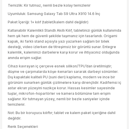
Temizlik: Kir tutmaz, nemli bezle kolay temizlenir
Uyumluluk: Samsung Galaxy Tab S9 Ultra X910 14.6 İnç
Paket İçeriği: 1× kılıf (tablet/kalem dahil değildir)
Katlanabilir Kalemlikli Standlı Akıllı Kılıf, tabletinizi günlük kullanımda
hem şık hem de güvenli şekilde taşımanız için tasarlandı. Origami
kapak, iki farklı stand açısıyla yazı yazarken sağlam bir bilek
desteği, video izlerken de titreşimsiz bir görüntü sunar. Entegre
kalemlik, kaleminizi darbelere karşı korur ve ihtiyacınız olduğunda
anında erişim sağlar.
Cihazı kavrayan iç çerçeve esnek silikon/TPU’dan üretilmiştir;
düşme ve çarpmalarda köşe-kenarları sararak darbeyi sönümler.
Dış kapaktaki kaliteli PU (suni deri) kaplama, modern ve ince bir
görünüm sunarken günlük çizilmelere karşı dirençlidir. Kadifemsi iç
astar ekran yüzeyini nazikçe korur. Hassas kesimler sayesinde
tuşlar, mikrofon-hoparlörler ve kamera bölümüne tam erişim
sağlanır. Kir tutmayan yüzey, nemli bir bezle saniyeler içinde
temizlenir.
Not: Bu bir koruyucu kılıftır; tablet ve kalem paket içeriğine dahil
değildir.
Renk Seçenekleri