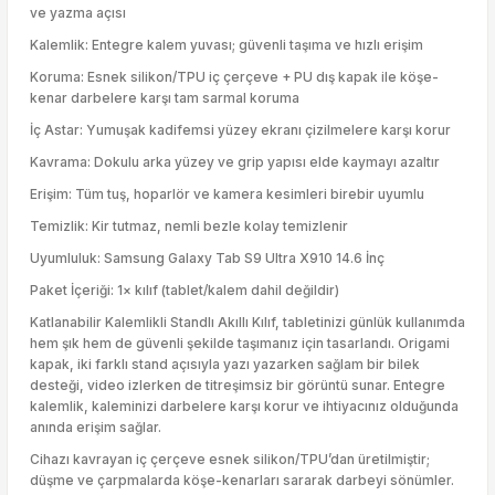
ve yazma açısı
Kalemlik: Entegre kalem yuvası; güvenli taşıma ve hızlı erişim
Koruma: Esnek silikon/TPU iç çerçeve + PU dış kapak ile köşe-
kenar darbelere karşı tam sarmal koruma
İç Astar: Yumuşak kadifemsi yüzey ekranı çizilmelere karşı korur
Kavrama: Dokulu arka yüzey ve grip yapısı elde kaymayı azaltır
Erişim: Tüm tuş, hoparlör ve kamera kesimleri birebir uyumlu
Temizlik: Kir tutmaz, nemli bezle kolay temizlenir
Uyumluluk: Samsung Galaxy Tab S9 Ultra X910 14.6 İnç
Paket İçeriği: 1× kılıf (tablet/kalem dahil değildir)
Katlanabilir Kalemlikli Standlı Akıllı Kılıf, tabletinizi günlük kullanımda
hem şık hem de güvenli şekilde taşımanız için tasarlandı. Origami
kapak, iki farklı stand açısıyla yazı yazarken sağlam bir bilek
desteği, video izlerken de titreşimsiz bir görüntü sunar. Entegre
kalemlik, kaleminizi darbelere karşı korur ve ihtiyacınız olduğunda
anında erişim sağlar.
Cihazı kavrayan iç çerçeve esnek silikon/TPU’dan üretilmiştir;
düşme ve çarpmalarda köşe-kenarları sararak darbeyi sönümler.