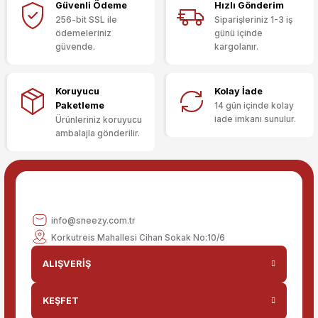
Güvenli Ödeme
Hızlı Gönderim
Sitemize ilk yorumu siz yapın!
Ürün resmi kalitesiz, bozuk veya görüntülenemiyor.
256-bit SSL ile
Siparişleriniz 1-3 iş
ödemeleriniz
günü içinde
Ürün açıklamasında eksik bilgiler bulunuyor.
güvende.
kargolanır.
Deneyimini Paylaş
Ürün bilgilerinde hatalar bulunuyor.
Ürün fiyatı diğer sitelerden daha pahalı.
Koruyucu
Kolay İade
Bu ürüne benzer farklı alternatifler olmalı.
Paketleme
14 gün içinde kolay
iade imkanı sunulur.
Ürünleriniz koruyucu
ambalajla gönderilir.
Gönder
info@sneezy.com.tr
Korkutreis Mahallesi Cihan Sokak No:10/6
ALIŞVERİŞ
KEŞFET