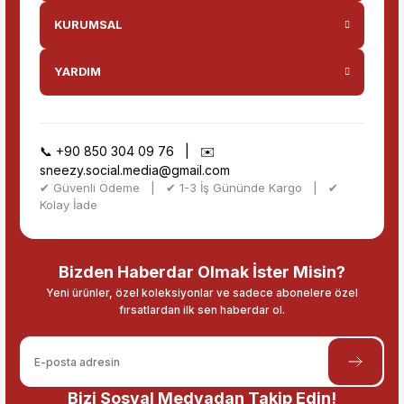
KURUMSAL
YARDIM
📞
+90 850 304 09 76
| ✉️
sneezy.social.media@gmail.com
✔ Güvenli Ödeme | ✔ 1-3 İş Gününde Kargo | ✔
Kolay İade
Bizden Haberdar Olmak İster Misin?
Yeni ürünler, özel koleksiyonlar ve sadece abonelere özel
fırsatlardan ilk sen haberdar ol.
Bizi Sosyal Medyadan Takip Edin!