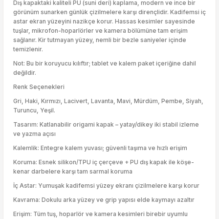
Dış kapaktaki kaliteli PU (suni deri) kaplama, modern ve ince bir
görünüm sunarken günlük çizilmelere karşı dirençlidir. Kadifemsi iç
astar ekran yüzeyini nazikçe korur. Hassas kesimler sayesinde
tuşlar, mikrofon-hoparlörler ve kamera bölümüne tam erişim
sağlanır. Kir tutmayan yüzey, nemli bir bezle saniyeler içinde
temizlenir.
Not: Bu bir koruyucu kılıftır; tablet ve kalem paket içeriğine dahil
değildir.
Renk Seçenekleri
Gri, Haki, Kırmızı, Lacivert, Lavanta, Mavi, Mürdüm, Pembe, Siyah,
Turuncu, Yeşil.
Tasarım: Katlanabilir origami kapak – yatay/dikey iki stabil izleme
ve yazma açısı
Kalemlik: Entegre kalem yuvası; güvenli taşıma ve hızlı erişim
Koruma: Esnek silikon/TPU iç çerçeve + PU dış kapak ile köşe-
kenar darbelere karşı tam sarmal koruma
İç Astar: Yumuşak kadifemsi yüzey ekranı çizilmelere karşı korur
Kavrama: Dokulu arka yüzey ve grip yapısı elde kaymayı azaltır
Erişim: Tüm tuş, hoparlör ve kamera kesimleri birebir uyumlu