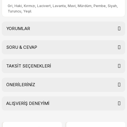
Gri, Haki, Kırmızı, Lacivert, Lavanta, Mavi, Mürdüm, Pembe, Siyah,
Turuncu, Yeşil.
YORUMLAR
SORU & CEVAP
Bu ürüne ilk yorumu siz yapın!
TAKSİT SEÇENEKLERİ
Yorum Yaz
Ürün hakkında henüz soru sorulmamış.
ÖNERİLERİNİZ
Soru Sor
ALIŞVERİŞ DENEYİMİ
Bu ürünün fiyat bilgisi, resim, ürün açıklamalarında ve diğer
konularda yetersiz gördüğünüz noktaları öneri formunu
kullanarak tarafımıza iletebilirsiniz.
Görüş ve önerileriniz için teşekkür ederiz.