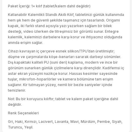
Paket İçeriği: 1× kılıf (tablet/kalem dahil değildir)
Katlanabilir Kalemlikli Standlı Akıllı Kılıf, tabletinizi günlük kullanımda
hem şık hem de güvenli şekilde taşımanız için tasarlandı. Origami
kapak, iki farklı stand açısıyla yazı yazarken sağlam bir bilek
desteği, video izlerken de titreşimsiz bir görüntü sunar. Entegre
kalemlik, kaleminizi darbelere karşı korur ve ihtiyacınız olduğunda
anında erişim sağlar.
Cihazı kavrayan iç çerçeve esnek silikon/TPU’dan üretilmiştir;
düşme ve çarpmalarda köşe-kenarları sararak darbeyi sönümler.
Dış kapaktaki kaliteli PU (suni deri) kaplama, modern ve ince bir
görünüm sunarken günlük çizilmelere karşı dirençlidir. Kadifemsi iç
astar ekran yüzeyini nazikçe korur. Hassas kesimler sayesinde
tuşlar, mikrofon-hoparlörler ve kamera bölümüne tam erişim
sağlanır. Kir tutmayan yüzey, nemli bir bezle saniyeler içinde
temizlenir.
Not: Bu bir koruyucu kılıftır; tablet ve kalem paket içeriğine dahil
değildir.
Renk Seçenekleri
Gri, Haki, Kırmızı, Lacivert, Lavanta, Mavi, Mürdüm, Pembe, Siyah,
Turuncu, Yeşil.