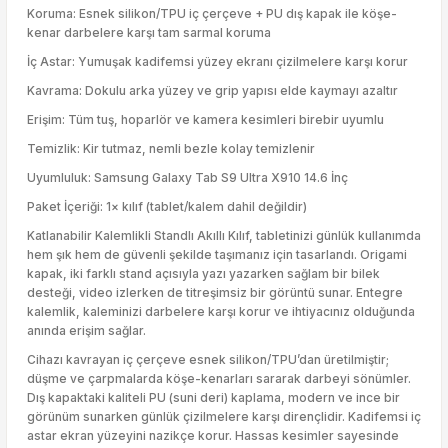
Koruma: Esnek silikon/TPU iç çerçeve + PU dış kapak ile köşe-
kenar darbelere karşı tam sarmal koruma
İç Astar: Yumuşak kadifemsi yüzey ekranı çizilmelere karşı korur
Kavrama: Dokulu arka yüzey ve grip yapısı elde kaymayı azaltır
Erişim: Tüm tuş, hoparlör ve kamera kesimleri birebir uyumlu
Temizlik: Kir tutmaz, nemli bezle kolay temizlenir
Uyumluluk: Samsung Galaxy Tab S9 Ultra X910 14.6 İnç
Paket İçeriği: 1× kılıf (tablet/kalem dahil değildir)
Katlanabilir Kalemlikli Standlı Akıllı Kılıf, tabletinizi günlük kullanımda
hem şık hem de güvenli şekilde taşımanız için tasarlandı. Origami
kapak, iki farklı stand açısıyla yazı yazarken sağlam bir bilek
desteği, video izlerken de titreşimsiz bir görüntü sunar. Entegre
kalemlik, kaleminizi darbelere karşı korur ve ihtiyacınız olduğunda
anında erişim sağlar.
Cihazı kavrayan iç çerçeve esnek silikon/TPU’dan üretilmiştir;
düşme ve çarpmalarda köşe-kenarları sararak darbeyi sönümler.
Dış kapaktaki kaliteli PU (suni deri) kaplama, modern ve ince bir
görünüm sunarken günlük çizilmelere karşı dirençlidir. Kadifemsi iç
astar ekran yüzeyini nazikçe korur. Hassas kesimler sayesinde