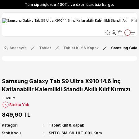
Tüm siparişlerde 400TL ve üzeri ücretsiz kargo.
ize Özel! YENI10 koduyla 400 TL ve üzeri alışverişlerinizde %10 indirim fırsatı
Tüm siparişlerde 400TL ve üzeri ücretsiz kargo.
ize Özel! YENI10 koduyla 400 TL ve üzeri alışverişlerinizde %10 indirim fırsatı
Anasayfa
Tablet
Tablet Kılıf & Kapak
Samsung Galaxy T
Samsung Galaxy Tab S9 Ultra X910 14.6 İnç
Katlanabilir Kalemlikli Standlı Akıllı Kılıf Kırmızı
0 Yorum
Stokta Yok
849,90 TL
Kategori
Tablet Kılıf & Kapak
Stok Kodu
SNTC-SM-S9-ULT-001-Kırm