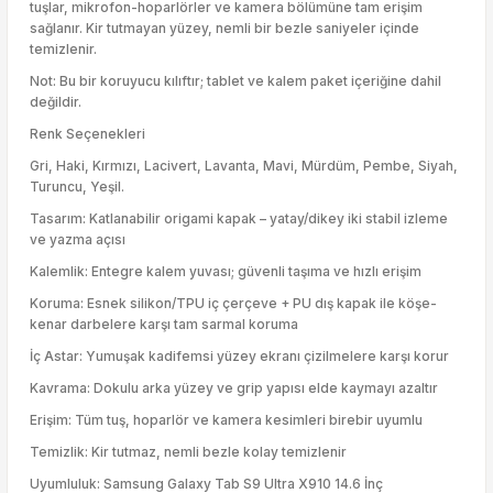
tuşlar, mikrofon-hoparlörler ve kamera bölümüne tam erişim
sağlanır. Kir tutmayan yüzey, nemli bir bezle saniyeler içinde
temizlenir.
Not: Bu bir koruyucu kılıftır; tablet ve kalem paket içeriğine dahil
değildir.
Renk Seçenekleri
Gri, Haki, Kırmızı, Lacivert, Lavanta, Mavi, Mürdüm, Pembe, Siyah,
Turuncu, Yeşil.
Tasarım: Katlanabilir origami kapak – yatay/dikey iki stabil izleme
ve yazma açısı
Kalemlik: Entegre kalem yuvası; güvenli taşıma ve hızlı erişim
Koruma: Esnek silikon/TPU iç çerçeve + PU dış kapak ile köşe-
kenar darbelere karşı tam sarmal koruma
İç Astar: Yumuşak kadifemsi yüzey ekranı çizilmelere karşı korur
Kavrama: Dokulu arka yüzey ve grip yapısı elde kaymayı azaltır
Erişim: Tüm tuş, hoparlör ve kamera kesimleri birebir uyumlu
Temizlik: Kir tutmaz, nemli bezle kolay temizlenir
Uyumluluk: Samsung Galaxy Tab S9 Ultra X910 14.6 İnç