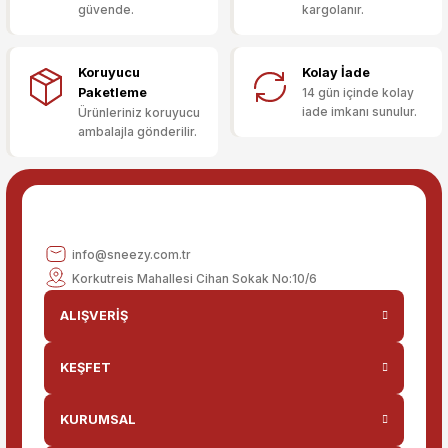
güvende.
kargolanır.
Deneyimini Paylaş
Ürün bilgilerinde hatalar bulunuyor.
Ürün fiyatı diğer sitelerden daha pahalı.
Koruyucu
Kolay İade
Bu ürüne benzer farklı alternatifler olmalı.
Paketleme
14 gün içinde kolay
iade imkanı sunulur.
Ürünleriniz koruyucu
ambalajla gönderilir.
Gönder
info@sneezy.com.tr
Korkutreis Mahallesi Cihan Sokak No:10/6
ALIŞVERİŞ
KEŞFET
KURUMSAL