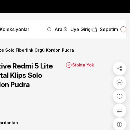
fırsatını kaçırmayın.
Koleksiyonlar
Ara
Üye Girişi
Sepetim
fırsatını kaçırmayın.
ps Solo Fiberlink Örgü Kordon Pudra
ive Redmi 5 Lite
Stokta Yok
al Klips Solo
don Pudra
Kordonları