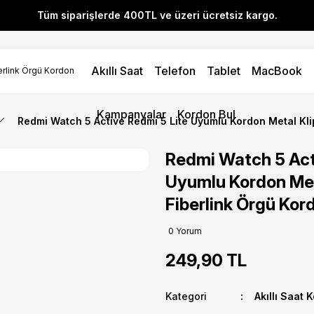
Tüm siparişlerde 400TL ve üzeri ücretsiz kargo.
l! YENI10 koduyla 400 TL ve üzeri alışverişlerinizde %10 indirim 
Akıllı Saat
Telefon
Tablet
MacBook
Tüm siparişlerde 400TL ve üzeri ücretsiz kargo.
l! YENI10 koduyla 400 TL ve üzeri alışverişlerinizde %10 indirim 
Kampanyalar
Kordon Bul
Redmi Watch 5 Active Redmi 5 Lite Uyumlu Kordon Metal Kli
Redmi Watch 5 Act
Uyumlu Kordon Met
Fiberlink Örgü Kor
0 Yorum
249,90 TL
Kategori
Akıllı Saat 