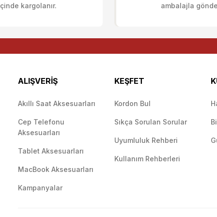
Deneyimini Paylaş
Yorum Yaz
Soru Sor
içinde kargolanır.
ambalajla gönderi
ALIŞVERİŞ
KEŞFET
K
Akıllı Saat Aksesuarları
Kordon Bul
H
Cep Telefonu
Sıkça Sorulan Sorular
B
Gönder
Aksesuarları
Uyumluluk Rehberi
G
Tablet Aksesuarları
Kullanım Rehberleri
MacBook Aksesuarları
Kampanyalar