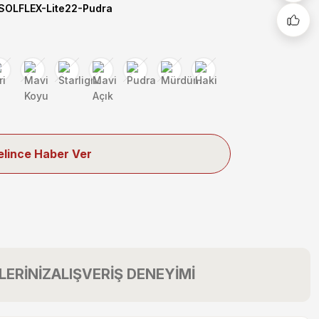
OLFLEX-Lite22-Pudra
elince Haber Ver
LERİNİZ
ALIŞVERİŞ DENEYİMİ