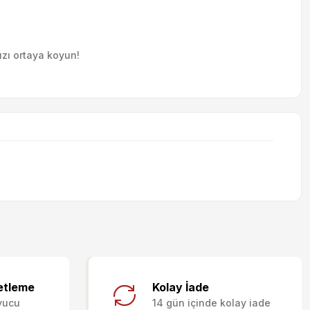
ızı ortaya koyun!
letebilirsiniz.
etleme
Kolay İade
yucu
14 gün içinde kolay iade