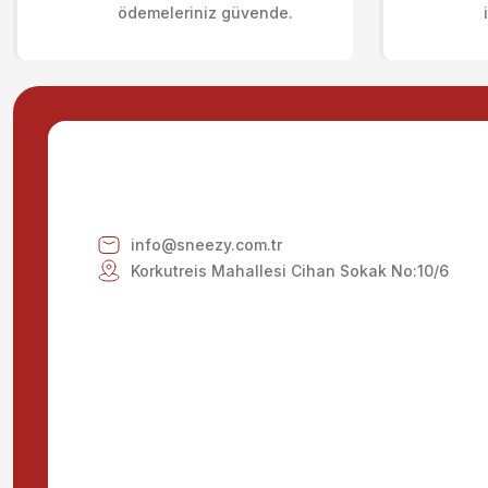
ödemeleriniz güvende.
Ürün açıklamasında eksik bilgiler bulunuyor.
Ürün bilgilerinde hatalar bulunuyor.
Ürün fiyatı diğer sitelerden daha pahalı.
Bu ürüne benzer farklı alternatifler olmalı.
info@sneezy.com.tr
Korkutreis Mahallesi Cihan Sokak No:10/6