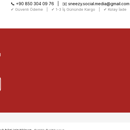
📞
+90 850 304 09 76
| ✉️
sneezy.social.media@gmail.com
✔ Güvenli Ödeme | ✔ 1-3 İş Gününde Kargo | ✔ Kolay İade
l