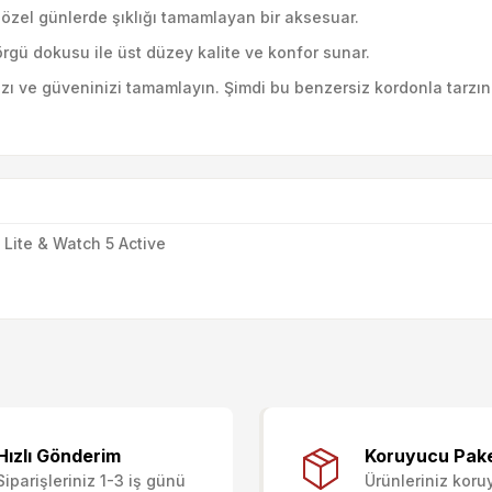
el günlerde şıklığı tamamlayan bir aksesuar.
örgü dokusu ile üst düzey kalite ve konfor sunar.
nızı ve güveninizi tamamlayın. Şimdi bu benzersiz kordonla tarzın
Lite & Watch 5 Active
ularda yetersiz gördüğünüz noktaları öneri formunu kullanarak tarafımıza i
Ürün hakkında henüz soru sorulmamış.
Bu ürüne ilk yorumu siz yapın!
Sitemize ilk yorumu siz yapın!
Hızlı Gönderim
Koruyucu Pak
Siparişleriniz 1-3 iş günü
Ürünleriniz koru