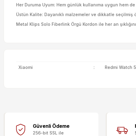
Her Duruma Uyum: Hem günlük kullanıma uygun hem de öz
Üstün Kalite: Dayanıklı malzemeler ve dikkatle seçilmiş 
Metal Klips Solo Fiberlink Örgü Kordon ile her an şıklığı
Xiaomi
:
Redmi Watch 5 
Bu ürünün fiyat bilgisi, resim, ürün açıklamalarında ve diğer kon
Görüş ve önerileriniz için teşekkür ederiz.
Güvenli Ödeme
256-bit SSL ile
Ürün resmi kalitesiz, bozuk veya görüntülenemiyor.