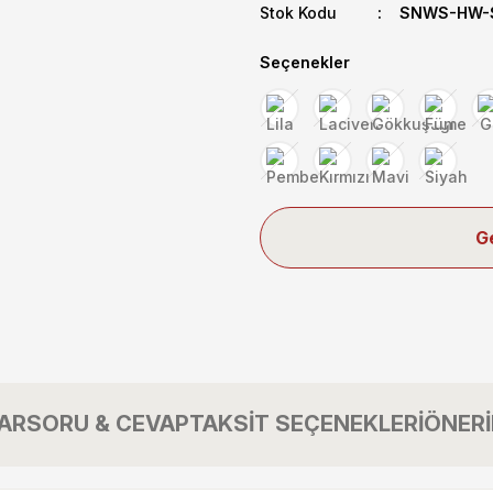
Stok Kodu
SNWS-HW-S
Seçenekler
G
AR
SORU & CEVAP
TAKSİT SEÇENEKLERİ
ÖNERİ