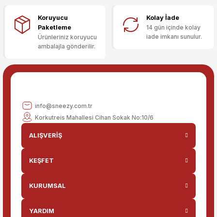
Ürün fiyatı diğer sitelerden daha pahalı.
Koruyucu
Kolay İade
Bu ürüne benzer farklı alternatifler olmalı.
Paketleme
14 gün içinde kolay
iade imkanı sunulur.
Ürünleriniz koruyucu
ambalajla gönderilir.
Gönder
info@sneezy.com.tr
Korkutreis Mahallesi Cihan Sokak No:10/6
ALIŞVERİŞ
KEŞFET
KURUMSAL
YARDIM