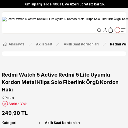
Tüm siparişlerde 400TL ve üzeri ücretsiz kargo.
ize Özel! YENI10 koduyla 400 TL ve üzeri alışverişlerinizde %10 indirim fırsatı
Tüm siparişlerde 400TL ve üzeri ücretsiz kargo.
ize Özel! YENI10 koduyla 400 TL ve üzeri alışverişlerinizde %10 indirim fırsatı
Anasayfa
Akıllı Saat
Akıllı Saat Kordonları
Redmi Watc
Redmi Watch 5 Active Redmi 5 Lite Uyumlu
Kordon Metal Klips Solo Fiberlink Örgü Kordon
Haki
0 Yorum
Stokta Yok
249,90 TL
Kategori
Akıllı Saat Kordonları