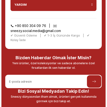
YARDIM
📞
+90 850 304 09 76
| ✉️
sneezy.social.media@gmail.com
✔ Güvenli Ödeme | ✔ 1-3 İş Gününde Kargo | ✔
Kolay İade
Bizden Haberdar Olmak İster Misin?
Yeni ürünler, özel koleksiyonlar ve sadece abonelere özel
fırsatlardan ilk sen haberdar ol.
Bizi Sosyal Medyadan Takip Edin!
Sneezy dünyasından ilham almak, ürünleri gerçek kullanımda
görmek için bizi takip et.