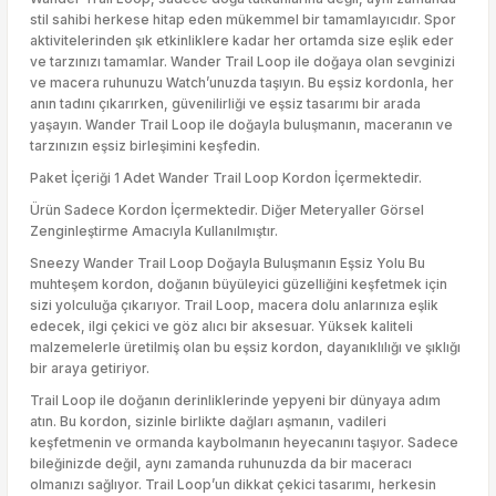
stil sahibi herkese hitap eden mükemmel bir tamamlayıcıdır. Spor
aktivitelerinden şık etkinliklere kadar her ortamda size eşlik eder
ve tarzınızı tamamlar. Wander Trail Loop ile doğaya olan sevginizi
ve macera ruhunuzu Watch’unuzda taşıyın. Bu eşsiz kordonla, her
anın tadını çıkarırken, güvenilirliği ve eşsiz tasarımı bir arada
yaşayın. Wander Trail Loop ile doğayla buluşmanın, maceranın ve
tarzınızın eşsiz birleşimini keşfedin.
Paket İçeriği 1 Adet Wander Trail Loop Kordon İçermektedir.
Ürün Sadece Kordon İçermektedir. Diğer Meteryaller Görsel
Zenginleştirme Amacıyla Kullanılmıştır.
Sneezy Wander Trail Loop Doğayla Buluşmanın Eşsiz Yolu Bu
muhteşem kordon, doğanın büyüleyici güzelliğini keşfetmek için
sizi yolculuğa çıkarıyor. Trail Loop, macera dolu anlarınıza eşlik
edecek, ilgi çekici ve göz alıcı bir aksesuar. Yüksek kaliteli
malzemelerle üretilmiş olan bu eşsiz kordon, dayanıklılığı ve şıklığı
bir araya getiriyor.
Trail Loop ile doğanın derinliklerinde yepyeni bir dünyaya adım
atın. Bu kordon, sizinle birlikte dağları aşmanın, vadileri
keşfetmenin ve ormanda kaybolmanın heyecanını taşıyor. Sadece
bileğinizde değil, aynı zamanda ruhunuzda da bir maceracı
olmanızı sağlıyor. Trail Loop’un dikkat çekici tasarımı, herkesin