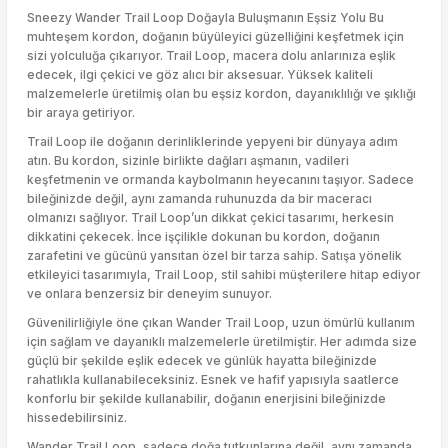
Sneezy Wander Trail Loop Doğayla Buluşmanın Eşsiz Yolu Bu
muhteşem kordon, doğanın büyüleyici güzelliğini keşfetmek için
sizi yolculuğa çıkarıyor. Trail Loop, macera dolu anlarınıza eşlik
edecek, ilgi çekici ve göz alıcı bir aksesuar. Yüksek kaliteli
malzemelerle üretilmiş olan bu eşsiz kordon, dayanıklılığı ve şıklığı
bir araya getiriyor.
Trail Loop ile doğanın derinliklerinde yepyeni bir dünyaya adım
atın. Bu kordon, sizinle birlikte dağları aşmanın, vadileri
keşfetmenin ve ormanda kaybolmanın heyecanını taşıyor. Sadece
bileğinizde değil, aynı zamanda ruhunuzda da bir maceracı
olmanızı sağlıyor. Trail Loop’un dikkat çekici tasarımı, herkesin
dikkatini çekecek. İnce işçilikle dokunan bu kordon, doğanın
zarafetini ve gücünü yansıtan özel bir tarza sahip. Satışa yönelik
etkileyici tasarımıyla, Trail Loop, stil sahibi müşterilere hitap ediyor
ve onlara benzersiz bir deneyim sunuyor.
Güvenilirliğiyle öne çıkan Wander Trail Loop, uzun ömürlü kullanım
için sağlam ve dayanıklı malzemelerle üretilmiştir. Her adımda size
güçlü bir şekilde eşlik edecek ve günlük hayatta bileğinizde
rahatlıkla kullanabileceksiniz. Esnek ve hafif yapısıyla saatlerce
konforlu bir şekilde kullanabilir, doğanın enerjisini bileğinizde
hissedebilirsiniz.
Wander Trail Loop, sadece doğa tutkunlarına değil, aynı zamanda