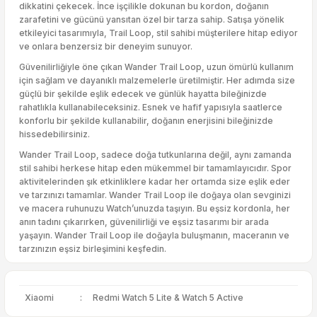
dikkatini çekecek. İnce işçilikle dokunan bu kordon, doğanın
zarafetini ve gücünü yansıtan özel bir tarza sahip. Satışa yönelik
etkileyici tasarımıyla, Trail Loop, stil sahibi müşterilere hitap ediyor
ve onlara benzersiz bir deneyim sunuyor.
Güvenilirliğiyle öne çıkan Wander Trail Loop, uzun ömürlü kullanım
için sağlam ve dayanıklı malzemelerle üretilmiştir. Her adımda size
güçlü bir şekilde eşlik edecek ve günlük hayatta bileğinizde
rahatlıkla kullanabileceksiniz. Esnek ve hafif yapısıyla saatlerce
konforlu bir şekilde kullanabilir, doğanın enerjisini bileğinizde
hissedebilirsiniz.
Wander Trail Loop, sadece doğa tutkunlarına değil, aynı zamanda
stil sahibi herkese hitap eden mükemmel bir tamamlayıcıdır. Spor
aktivitelerinden şık etkinliklere kadar her ortamda size eşlik eder
ve tarzınızı tamamlar. Wander Trail Loop ile doğaya olan sevginizi
ve macera ruhunuzu Watch’unuzda taşıyın. Bu eşsiz kordonla, her
anın tadını çıkarırken, güvenilirliği ve eşsiz tasarımı bir arada
yaşayın. Wander Trail Loop ile doğayla buluşmanın, maceranın ve
tarzınızın eşsiz birleşimini keşfedin.
Xiaomi
:
Redmi Watch 5 Lite & Watch 5 Active