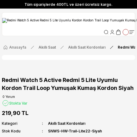
Tüm siparişlerde 400TL ve üzeri ücretsiz kargo.
ize Özel! YENI10 koduyla 400 TL ve üzeri alışverişlerinizde %10 indirim fırsatı
Tüm siparişlerde 400TL ve üzeri ücretsiz kargo.
ize Özel! YENI10 koduyla 400 TL ve üzeri alışverişlerinizde %10 indirim fırsatı
Anasayfa
Akıllı Saat
Akıllı Saat Kordonları
Redmi Wat
Redmi Watch 5 Active Redmi 5 Lite Uyumlu
Kordon Trail Loop Yumuşak Kumaş Kordon Siyah
0 Yorum
Stokta Var
219,90 TL
Kategori
Akıllı Saat Kordonları
Stok Kodu
SNWS-HW-Trail-Lite22-Siyah