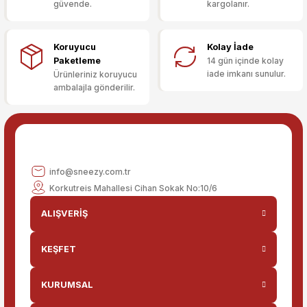
güvende.
kargolanır.
Deneyimini Paylaş
Ürün bilgilerinde hatalar bulunuyor.
Ürün fiyatı diğer sitelerden daha pahalı.
Koruyucu
Kolay İade
Bu ürüne benzer farklı alternatifler olmalı.
Paketleme
14 gün içinde kolay
iade imkanı sunulur.
Ürünleriniz koruyucu
ambalajla gönderilir.
Gönder
info@sneezy.com.tr
Korkutreis Mahallesi Cihan Sokak No:10/6
ALIŞVERİŞ
KEŞFET
KURUMSAL