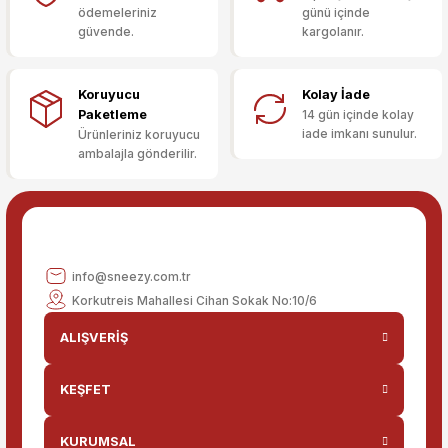
ödemeleriniz
günü içinde
Ürün açıklamasında eksik bilgiler bulunuyor.
güvende.
kargolanır.
Deneyimini Paylaş
Ürün bilgilerinde hatalar bulunuyor.
Ürün fiyatı diğer sitelerden daha pahalı.
Koruyucu
Kolay İade
Bu ürüne benzer farklı alternatifler olmalı.
Paketleme
14 gün içinde kolay
iade imkanı sunulur.
Ürünleriniz koruyucu
ambalajla gönderilir.
Gönder
info@sneezy.com.tr
Korkutreis Mahallesi Cihan Sokak No:10/6
ALIŞVERİŞ
KEŞFET
KURUMSAL