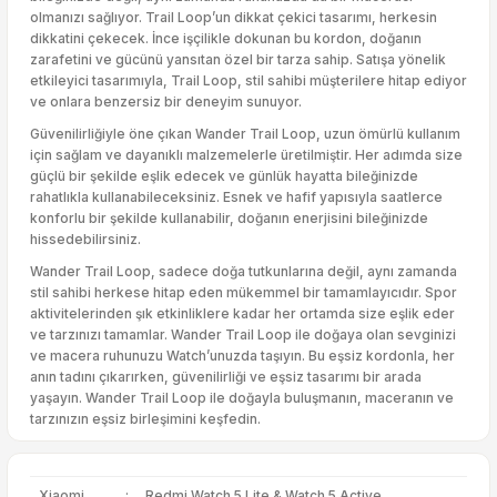
olmanızı sağlıyor. Trail Loop’un dikkat çekici tasarımı, herkesin
dikkatini çekecek. İnce işçilikle dokunan bu kordon, doğanın
zarafetini ve gücünü yansıtan özel bir tarza sahip. Satışa yönelik
etkileyici tasarımıyla, Trail Loop, stil sahibi müşterilere hitap ediyor
ve onlara benzersiz bir deneyim sunuyor.
Güvenilirliğiyle öne çıkan Wander Trail Loop, uzun ömürlü kullanım
için sağlam ve dayanıklı malzemelerle üretilmiştir. Her adımda size
güçlü bir şekilde eşlik edecek ve günlük hayatta bileğinizde
rahatlıkla kullanabileceksiniz. Esnek ve hafif yapısıyla saatlerce
konforlu bir şekilde kullanabilir, doğanın enerjisini bileğinizde
hissedebilirsiniz.
Wander Trail Loop, sadece doğa tutkunlarına değil, aynı zamanda
stil sahibi herkese hitap eden mükemmel bir tamamlayıcıdır. Spor
aktivitelerinden şık etkinliklere kadar her ortamda size eşlik eder
ve tarzınızı tamamlar. Wander Trail Loop ile doğaya olan sevginizi
ve macera ruhunuzu Watch’unuzda taşıyın. Bu eşsiz kordonla, her
anın tadını çıkarırken, güvenilirliği ve eşsiz tasarımı bir arada
yaşayın. Wander Trail Loop ile doğayla buluşmanın, maceranın ve
tarzınızın eşsiz birleşimini keşfedin.
Xiaomi
:
Redmi Watch 5 Lite & Watch 5 Active