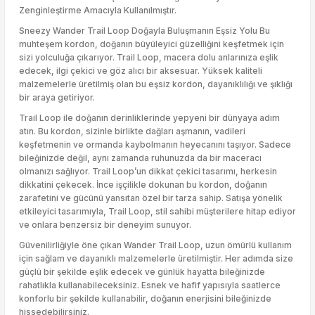
Zenginleştirme Amacıyla Kullanılmıştır.
Sneezy Wander Trail Loop Doğayla Buluşmanın Eşsiz Yolu Bu
muhteşem kordon, doğanın büyüleyici güzelliğini keşfetmek için
sizi yolculuğa çıkarıyor. Trail Loop, macera dolu anlarınıza eşlik
edecek, ilgi çekici ve göz alıcı bir aksesuar. Yüksek kaliteli
malzemelerle üretilmiş olan bu eşsiz kordon, dayanıklılığı ve şıklığı
bir araya getiriyor.
Trail Loop ile doğanın derinliklerinde yepyeni bir dünyaya adım
atın. Bu kordon, sizinle birlikte dağları aşmanın, vadileri
keşfetmenin ve ormanda kaybolmanın heyecanını taşıyor. Sadece
bileğinizde değil, aynı zamanda ruhunuzda da bir maceracı
olmanızı sağlıyor. Trail Loop’un dikkat çekici tasarımı, herkesin
dikkatini çekecek. İnce işçilikle dokunan bu kordon, doğanın
zarafetini ve gücünü yansıtan özel bir tarza sahip. Satışa yönelik
etkileyici tasarımıyla, Trail Loop, stil sahibi müşterilere hitap ediyor
ve onlara benzersiz bir deneyim sunuyor.
Güvenilirliğiyle öne çıkan Wander Trail Loop, uzun ömürlü kullanım
için sağlam ve dayanıklı malzemelerle üretilmiştir. Her adımda size
güçlü bir şekilde eşlik edecek ve günlük hayatta bileğinizde
rahatlıkla kullanabileceksiniz. Esnek ve hafif yapısıyla saatlerce
konforlu bir şekilde kullanabilir, doğanın enerjisini bileğinizde
hissedebilirsiniz.