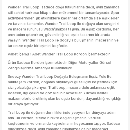
Wander Trail Loop, sadece doğa tutkunlarına değil, aynı zamanda
stil sahibi herkese hitap eden mükemmel bir tamamlayıcıdır. Spor
aktivitelerinden şık etkinliklere kadar her ortamda size eşlik eder
ve tarzınızı tamamlar. Wander Trail Loop ile doğaya olan sevginizi
ve macera ruhunuzu Watch’unuzda taşıyın. Bu eşsiz kordonla, her
anın tadını çıkarırken, güvenilirliği ve eşsiz tasarımı bir arada
yaşayın. Wander Trail Loop ile doğayla buluşmanın, maceranın ve
tarzınızın eşsiz birleşimini keşfedin.
Paket İçeriği 1 Adet Wander Trail Loop Kordon İçermektedir.
Ürün Sadece Kordon İçermektedir. Diğer Meteryaller Görsel
Zenginleştirme Amacıyla Kullanılmıştır.
Sneezy Wander Trail Loop Doğayla Buluşmanın Eşsiz Yolu Bu
muhteşem kordon, doğanın büyüleyici güzelliğini keşfetmek için
sizi yolculuğa çıkarıyor. Trail Loop, macera dolu anlarınıza eşlik
edecek, ilgi çekici ve göz alıcı bir aksesuar. Yüksek kaliteli
malzemelerle üretilmiş olan bu eşsiz kordon, dayanıklılığı ve şıklığı
bir araya getiriyor.
Trail Loop ile doğanın derinliklerinde yepyeni bir dünyaya adım
atın. Bu kordon, sizinle birlikte dağları aşmanın, vadileri
keşfetmenin ve ormanda kaybolmanın heyecanını taşıyor. Sadece
bileğinizde değil, aynı zamanda ruhunuzda da bir maceracı