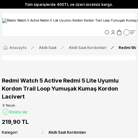
Tüm siparişlerde 400TL ve üzeri ücretsiz kargo.
ize Özel! YENI10 koduyla 400 TL ve üzeri alışverişlerinizde %10 indirim fırsatı
Tüm siparişlerde 400TL ve üzeri ücretsiz kargo.
ize Özel! YENI10 koduyla 400 TL ve üzeri alışverişlerinizde %10 indirim fırsatı
Anasayfa
Akıllı Saat
Akıllı Saat Kordonları
Redmi Wat
Redmi Watch 5 Active Redmi 5 Lite Uyumlu
Kordon Trail Loop Yumuşak Kumaş Kordon
Lacivert
0 Yorum
Stokta Var
219,90 TL
Kategori
Akıllı Saat Kordonları