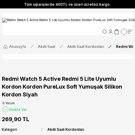
Tüm siparişlerde 400TL ve üzeri ücretsiz kargo.
ize Özel! YENI10 koduyla 400 TL ve üzeri alışverişlerinizde %10 indirim fırsatı
Tüm siparişlerde 400TL ve üzeri ücretsiz kargo.
ize Özel! YENI10 koduyla 400 TL ve üzeri alışverişlerinizde %10 indirim fırsatı
Anasayfa
Akıllı Saat
Akıllı Saat Kordonları
Redmi Wat
Redmi Watch 5 Active Redmi 5 Lite Uyumlu
Kordon Kordon PureLux Soft Yumuşak Silikon
Kordon Siyah
0 Yorum
Stokta Var
269,90 TL
Kategori
Akıllı Saat Kordonları