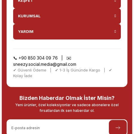
KEŞFET
KURUMSAL
YARDIM
📞
+90 850 304 09 76
| ✉️
sneezy.social.media@gmail.com
✔ Güvenli Ödeme | ✔ 1-3 İş Gününde Kargo | ✔
Kolay İade
Bizden Haberdar Olmak İster Misin?
Yeni ürünler, özel koleksiyonlar ve sadece abonelere özel
fırsatlardan ilk sen haberdar ol.