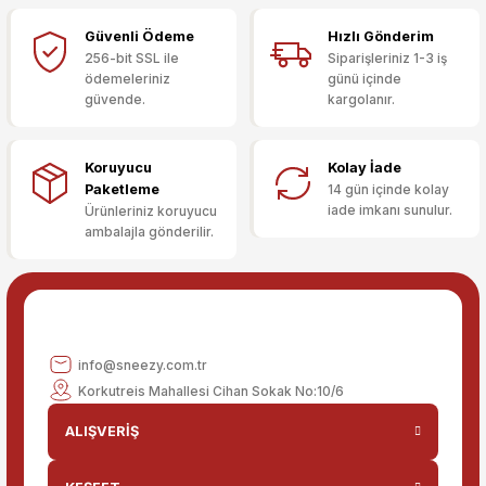
Güvenli Ödeme
Hızlı Gönderim
Sitemize ilk yorumu siz yapın!
Ürün resmi kalitesiz, bozuk veya görüntülenemiyor.
256-bit SSL ile
Siparişleriniz 1-3 iş
ödemeleriniz
günü içinde
Ürün açıklamasında eksik bilgiler bulunuyor.
güvende.
kargolanır.
Deneyimini Paylaş
Ürün bilgilerinde hatalar bulunuyor.
Ürün fiyatı diğer sitelerden daha pahalı.
Koruyucu
Kolay İade
Bu ürüne benzer farklı alternatifler olmalı.
Paketleme
14 gün içinde kolay
iade imkanı sunulur.
Ürünleriniz koruyucu
ambalajla gönderilir.
Gönder
info@sneezy.com.tr
Korkutreis Mahallesi Cihan Sokak No:10/6
ALIŞVERİŞ