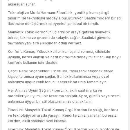
aksesuarı sunar.
Teknoloji ve Moda Harmanı: FiberLink, yenilikçi kumaş örgü
tasarımı ile teknolojiyi modayla buluşturuyor. Saatini modern bir stil
ifadesine dönüştürmek isteyenler için ideal bir tercih.
Manyetik Toka: Kordonun uçlarını bir araya getiren manyetik
tokası, takma ve çıkarmada kolaylık sağlar. Saatinizi güvenle
taşımanın yanı sıra şıklığından ödün vermez.
Konforlu Kumaş: Yüksek kaliteli kumaş malzemesi, cildinizle
uyumlu, nefes alabilir ve hafif bir taşıma deneyimi sunar. Gün boyu
konforlu kullanım için idealdir.
Çeşitli Renk Seçenekleri: FiberLink, farklı renk seçenekleriyle
kişisel tarzınıza uyum sağlar. Günlük kullanımınıza veya özel
anlarınıza uygun renk tonunu seçerek tarzınızı tamamlayın.
Her Anınıza Uyum Sağlar: FiberLink, akıllı saat marka ve
modelleriyle uyumlu bir tasarıma sahiptir. Spor, günlük veya resmi
anlarınıza uygun bir stil oluşturmanıza olanak tanır.
FiberLink Manyetik Tokalı Kumaş Örgü Kordon ile şıklığı, konforu
ve teknolojiyi bir arada yaşayın. Kendi tarzınızı yansıtan bu eşsiz
kordon, akıllı saatinizi özel kılacak.
FiberLink Manyetik Tokalı Kumaş Örgü Kordon, şıklığı, konforu ve