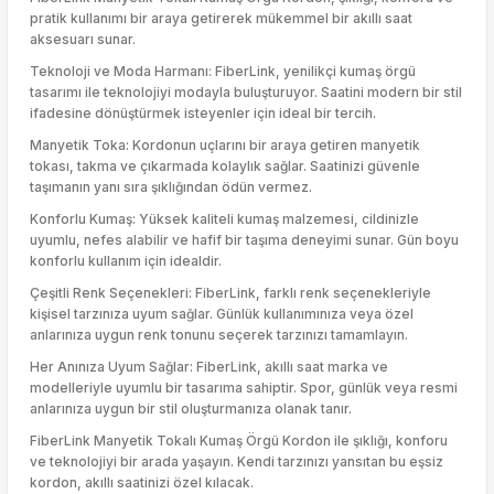
pratik kullanımı bir araya getirerek mükemmel bir akıllı saat
aksesuarı sunar.
Teknoloji ve Moda Harmanı: FiberLink, yenilikçi kumaş örgü
tasarımı ile teknolojiyi modayla buluşturuyor. Saatini modern bir stil
ifadesine dönüştürmek isteyenler için ideal bir tercih.
Manyetik Toka: Kordonun uçlarını bir araya getiren manyetik
tokası, takma ve çıkarmada kolaylık sağlar. Saatinizi güvenle
taşımanın yanı sıra şıklığından ödün vermez.
Konforlu Kumaş: Yüksek kaliteli kumaş malzemesi, cildinizle
uyumlu, nefes alabilir ve hafif bir taşıma deneyimi sunar. Gün boyu
konforlu kullanım için idealdir.
Çeşitli Renk Seçenekleri: FiberLink, farklı renk seçenekleriyle
kişisel tarzınıza uyum sağlar. Günlük kullanımınıza veya özel
anlarınıza uygun renk tonunu seçerek tarzınızı tamamlayın.
Her Anınıza Uyum Sağlar: FiberLink, akıllı saat marka ve
modelleriyle uyumlu bir tasarıma sahiptir. Spor, günlük veya resmi
anlarınıza uygun bir stil oluşturmanıza olanak tanır.
FiberLink Manyetik Tokalı Kumaş Örgü Kordon ile şıklığı, konforu
ve teknolojiyi bir arada yaşayın. Kendi tarzınızı yansıtan bu eşsiz
kordon, akıllı saatinizi özel kılacak.