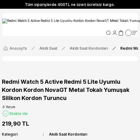
Tüm siparişlerde 400TL ve üzeri ücretsiz kargo.
ize Özel! YENI10 koduyla 400 TL ve üzeri alışverişlerinizde %10 indirim fırsatı
Tüm siparişlerde 400TL ve üzeri ücretsiz kargo.
ize Özel! YENI10 koduyla 400 TL ve üzeri alışverişlerinizde %10 indirim fırsatı
Anasayfa
Akıllı Saat
Akıllı Saat Kordonları
Redmi Wat
Redmi Watch 5 Active Redmi 5 Lite Uyumlu
Kordon Kordon NovaGT Metal Tokalı Yumuşak
Silikon Kordon Turuncu
0 Yorum
Stokta Var
219,90 TL
Kategori
Akıllı Saat Kordonları