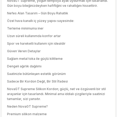
NovaGT Supreme, yoğun tempoya ayak uydurmak için tasarlandı.
Gün boyu bileğinizdeyken hafifliğini ve rahatlığını hissettirir.
Nefes Alan Tasarım – Gün Boyu Rahatlık
Özel hava kanallı iç yüzey yapısı sayesinde:
Terleme minimuma iner
Uzun süreli kullanımda konfor artar
Spor ve hareketli kullanım için idealdir
Güven Veren Detaylar
Sağlam metal toka ile güçlü kilitleme
Dengeli ağırlık dağılımı
Saatinizle bütünleşen estetik görünüm
Sadece Bir Kordon Değil, Bir Stil İfadesi
NovaGT Supreme Silikon Kordon; güçlü, net ve özgüvenli bir stil
arayanlar için tasarlandı. Minimal ama iddialı çizgileriyle saatinizi
tamamlar, sizi yansıtır.
Neden NovaGT Supreme?
Premium silikon malzeme