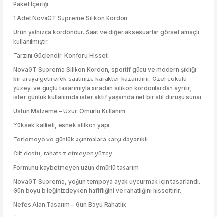
Paket İçeriği
1 Adet NovaGT Supreme Silikon Kordon
Ürün yalnızca kordondur. Saat ve diğer aksesuarlar görsel amaçlı
kullanılmıştır.
Tarzını Güçlendir, Konforu Hisset
NovaGT Supreme Silikon Kordon, sportif gücü ve modern şıklığı
bir araya getirerek saatinize karakter kazandırır. Özel dokulu
yüzeyi ve güçlü tasarımıyla sıradan silikon kordonlardan ayrılır;
ister günlük kullanımda ister aktif yaşamda net bir stil duruşu sunar.
Üstün Malzeme – Uzun Ömürlü Kullanım
Yüksek kaliteli, esnek silikon yapı
Terlemeye ve günlük aşınmalara karşı dayanıklı
Cilt dostu, rahatsız etmeyen yüzey
Formunu kaybetmeyen uzun ömürlü tasarım
NovaGT Supreme, yoğun tempoya ayak uydurmak için tasarlandı.
Gün boyu bileğinizdeyken hafifliğini ve rahatlığını hissettirir.
Nefes Alan Tasarım – Gün Boyu Rahatlık