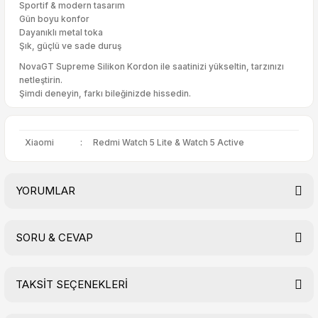
Sportif & modern tasarım
Gün boyu konfor
Dayanıklı metal toka
Şık, güçlü ve sade duruş
NovaGT Supreme Silikon Kordon ile saatinizi yükseltin, tarzınızı
netleştirin.
Şimdi deneyin, farkı bileğinizde hissedin.
Xiaomi
:
Redmi Watch 5 Lite & Watch 5 Active
YORUMLAR
SORU & CEVAP
Bu ürüne ilk yorumu siz yapın!
TAKSİT SEÇENEKLERİ
Yorum Yaz
Ürün hakkında henüz soru sorulmamış.