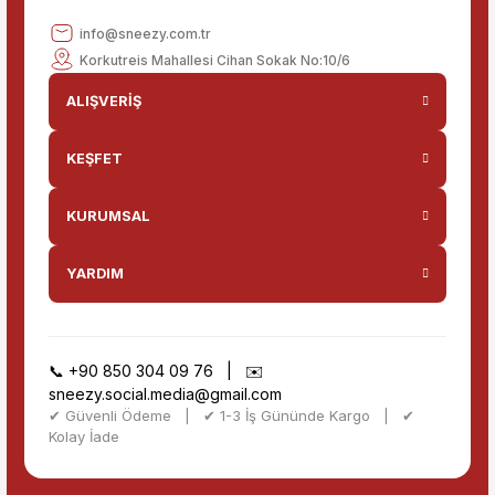
info@sneezy.com.tr
Korkutreis Mahallesi Cihan Sokak No:10/6
ALIŞVERİŞ
KEŞFET
KURUMSAL
YARDIM
📞
+90 850 304 09 76
| ✉️
sneezy.social.media@gmail.com
✔ Güvenli Ödeme | ✔ 1-3 İş Gününde Kargo | ✔
Kolay İade