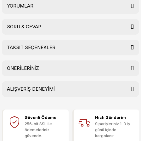
YORUMLAR
SORU & CEVAP
Bu ürüne ilk yorumu siz yapın!
TAKSİT SEÇENEKLERİ
Yorum Yaz
Ürün hakkında henüz soru sorulmamış.
ÖNERİLERİNİZ
Soru Sor
ALIŞVERİŞ DENEYİMİ
Bu ürünün fiyat bilgisi, resim, ürün açıklamalarında ve diğer
konularda yetersiz gördüğünüz noktaları öneri formunu
kullanarak tarafımıza iletebilirsiniz.
Görüş ve önerileriniz için teşekkür ederiz.
Güvenli Ödeme
Hızlı Gönderim
Sitemize ilk yorumu siz yapın!
Ürün resmi kalitesiz, bozuk veya görüntülenemiyor.
256-bit SSL ile
Siparişleriniz 1-3 iş
ödemeleriniz
günü içinde
Ürün açıklamasında eksik bilgiler bulunuyor.
güvende.
kargolanır.
Deneyimini Paylaş