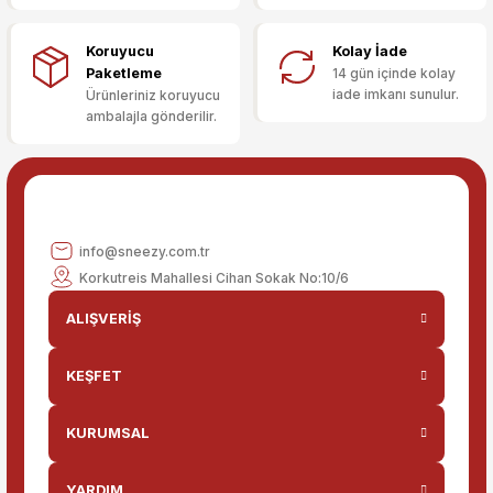
Ürün bilgilerinde hatalar bulunuyor.
Ürün fiyatı diğer sitelerden daha pahalı.
Koruyucu
Kolay İade
Bu ürüne benzer farklı alternatifler olmalı.
Paketleme
14 gün içinde kolay
iade imkanı sunulur.
Ürünleriniz koruyucu
ambalajla gönderilir.
Gönder
info@sneezy.com.tr
Korkutreis Mahallesi Cihan Sokak No:10/6
ALIŞVERİŞ
KEŞFET
KURUMSAL
YARDIM