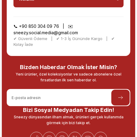
📞
+90 850 304 09 76
| ✉️
sneezy.social.media@gmail.com
✔ Güvenli Ödeme | ✔ 1-3 İş Gününde Kargo | ✔
Kolay İade
Bizden Haberdar Olmak İster Misin?
Yeni ürünler, özel koleksiyonlar ve sadece abonelere özel
fırsatlardan ilk sen haberdar ol.
Bizi Sosyal Medyadan Takip Edin!
Sneezy dünyasından ilham almak, ürünleri gerçek kullanımda
görmek için bizi takip et.