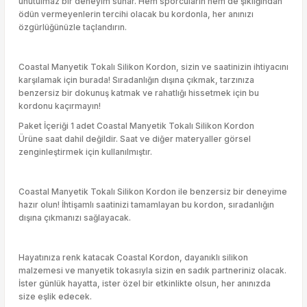
unutulmaz bir deneyim sunar. Hem sporcuların hem de şıklığından
ödün vermeyenlerin tercihi olacak bu kordonla, her anınızı
özgürlüğünüzle taçlandırın.
Coastal Manyetik Tokalı Silikon Kordon, sizin ve saatinizin ihtiyacını
karşılamak için burada! Sıradanlığın dışına çıkmak, tarzınıza
benzersiz bir dokunuş katmak ve rahatlığı hissetmek için bu
kordonu kaçırmayın!
Paket İçeriği 1 adet Coastal Manyetik Tokalı Silikon Kordon
Ürüne saat dahil değildir. Saat ve diğer materyaller görsel
zenginleştirmek için kullanılmıştır.
Coastal Manyetik Tokalı Silikon Kordon ile benzersiz bir deneyime
hazır olun! İhtişamlı saatinizi tamamlayan bu kordon, sıradanlığın
dışına çıkmanızı sağlayacak.
Hayatınıza renk katacak Coastal Kordon, dayanıklı silikon
malzemesi ve manyetik tokasıyla sizin en sadık partneriniz olacak.
İster günlük hayatta, ister özel bir etkinlikte olsun, her anınızda
size eşlik edecek.