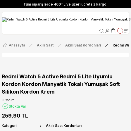
Tüm siparişlerde 400TL ve üzeri ücretsiz kargo.
ize Özel! YENI10 koduyla 400 TL ve üzeri alışverişlerinizde %10 indirim fırsatı
Tüm siparişlerde 400TL ve üzeri ücretsiz kargo.
ize Özel! YENI10 koduyla 400 TL ve üzeri alışverişlerinizde %10 indirim fırsatı
Anasayfa
Akıllı Saat
Akıllı Saat Kordonları
Redmi Wat
Redmi Watch 5 Active Redmi 5 Lite Uyumlu
Kordon Kordon Manyetik Tokalı Yumuşak Soft
Silikon Kordon Krem
0 Yorum
Stokta Var
259,90 TL
Kategori
Akıllı Saat Kordonları