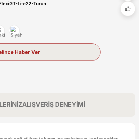
exiGT-Lite22-Turun
elince Haber Ver
LERİNİZ
ALIŞVERİŞ DENEYİMİ
muşak soft silikon iç kısmı ise maksimum konfor sağlar.