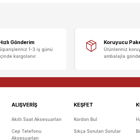
ularda yetersiz gördüğünüz noktaları öneri formunu kullanarak tarafımıza i
Ürün hakkında henüz soru sorulmamış.
Bu ürüne ilk yorumu siz yapın!
Sitemize ilk yorumu siz yapın!
Hızlı Gönderim
Koruyucu Pak
Siparişleriniz 1-3 iş günü
Ürünleriniz koru
Deneyimini Paylaş
Yorum Yaz
Soru Sor
içinde kargolanır.
ambalajla gönderi
ALIŞVERİŞ
KEŞFET
K
Akıllı Saat Aksesuarları
Kordon Bul
H
Cep Telefonu
Sıkça Sorulan Sorular
B
Gönder
Aksesuarları