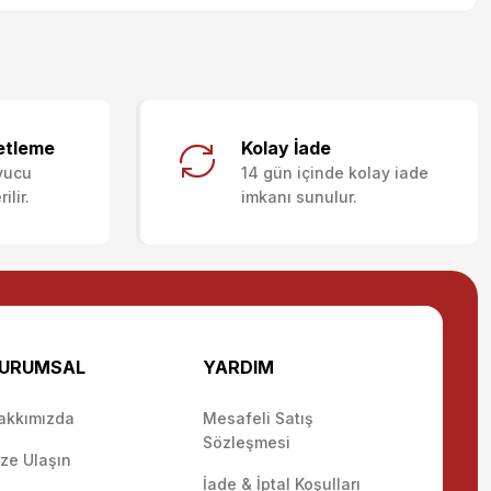
letebilirsiniz.
etleme
Kolay İade
yucu
14 gün içinde kolay iade
lir.
imkanı sunulur.
URUMSAL
YARDIM
akkımızda
Mesafeli Satış
Sözleşmesi
ize Ulaşın
İade & İptal Koşulları