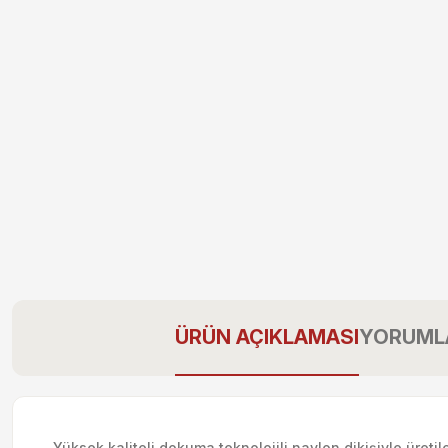
ÜRÜN AÇIKLAMASI
YORUML
Yüksek kaliteli dokuma teknolojili naylon dikişiyle üret