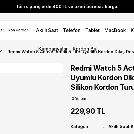
Tüm siparişlerde 400TL ve üzeri ücretsiz kargo.
l! YENI10 koduyla 400 TL ve üzeri alışverişlerinizde %10 indirim 
Akıllı Saat
Telefon
Tablet
MacBook
K
Tüm siparişlerde 400TL ve üzeri ücretsiz kargo.
l! YENI10 koduyla 400 TL ve üzeri alışverişlerinizde %10 indirim 
Kampanyalar
Kordon Bul
Redmi Watch 5 Active Redmi 5 Lite Uyumlu Kordon Dikiş De
Redmi Watch 5 Act
Uyumlu Kordon Dik
Silikon Kordon Tur
0 Yorum
229,90 TL
Kategori
Akıllı Saat 