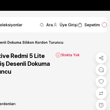
fırsatını kaçırmayın.
oleksiyonlar
Ara
Üye Girişi
Sepetim
fırsatını kaçırmayın.
senli Dokuma Silikon Kordon Turuncu
ive Redmi 5 Lite
Stokta Yok
iş Desenli Dokuma
uncu
Kordonları