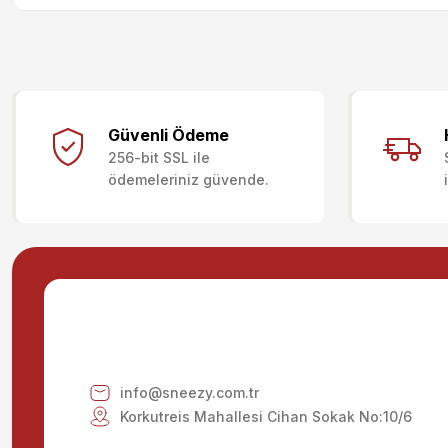
Bu ürünün fiyat bilgisi, resim, ürün açıklamalarında ve diğer kon
Görüş ve önerileriniz için teşekkür ederiz.
Güvenli Ödeme
256-bit SSL ile
Ürün resmi kalitesiz, bozuk veya görüntülenemiyor.
ödemeleriniz güvende.
Ürün açıklamasında eksik bilgiler bulunuyor.
Ürün bilgilerinde hatalar bulunuyor.
Ürün fiyatı diğer sitelerden daha pahalı.
Bu ürüne benzer farklı alternatifler olmalı.
info@sneezy.com.tr
Korkutreis Mahallesi Cihan Sokak No:10/6