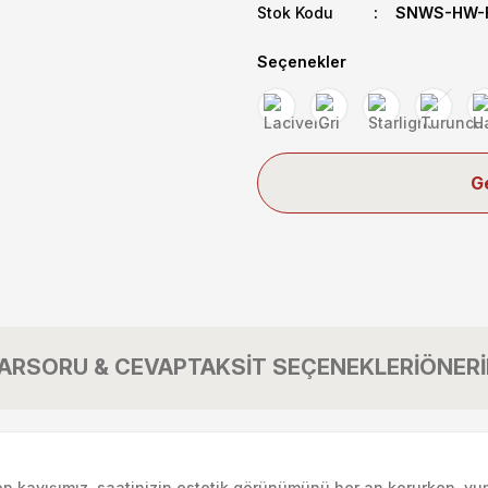
Stok Kodu
SNWS-HW-Fl
Seçenekler
G
AR
SORU & CEVAP
TAKSİT SEÇENEKLERİ
ÖNERİ
ilen kayışımız, saatinizin estetik görünümünü her an korurken, yu