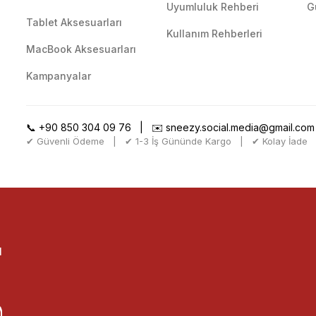
Uyumluluk Rehberi
G
Tablet Aksesuarları
Kullanım Rehberleri
MacBook Aksesuarları
Kampanyalar
📞
+90 850 304 09 76
| ✉️
sneezy.social.media@gmail.com
✔ Güvenli Ödeme | ✔ 1-3 İş Gününde Kargo | ✔ Kolay İade
l