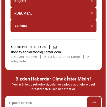
KEŞFET
KURUMSAL
YARDIM
📞
+90 850 304 09 76
| ✉️
sneezy.social.media@gmail.com
✔ Güvenli Ödeme | ✔ 1-3 İş Gününde Kargo | ✔
Kolay İade
Bizden Haberdar Olmak İster Misin?
Yeni ürünler, özel koleksiyonlar ve sadece abonelere özel
fırsatlardan ilk sen haberdar ol.