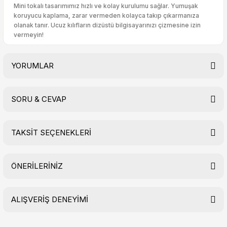
Mini tokalı tasarımımız hızlı ve kolay kurulumu sağlar. Yumuşak
koruyucu kaplama, zarar vermeden kolayca takıp çıkarmanıza
olanak tanır. Ucuz kılıfların dizüstü bilgisayarınızı çizmesine izin
vermeyin!
YORUMLAR
SORU & CEVAP
Bu ürüne ilk yorumu siz yapın!
TAKSİT SEÇENEKLERİ
Yorum Yaz
Ürün hakkında henüz soru sorulmamış.
ÖNERİLERİNİZ
Soru Sor
ALIŞVERİŞ DENEYİMİ
Bu ürünün fiyat bilgisi, resim, ürün açıklamalarında ve diğer
konularda yetersiz gördüğünüz noktaları öneri formunu
kullanarak tarafımıza iletebilirsiniz.