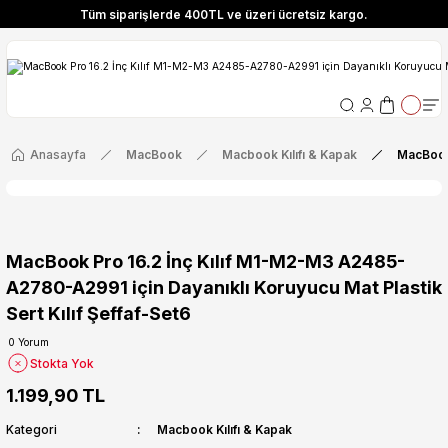
Tüm siparişlerde 400TL ve üzeri ücretsiz kargo.
ize Özel! YENI10 koduyla 400 TL ve üzeri alışverişlerinizde %10 indirim fırsatı
Tüm siparişlerde 400TL ve üzeri ücretsiz kargo.
ize Özel! YENI10 koduyla 400 TL ve üzeri alışverişlerinizde %10 indirim fırsatı
Anasayfa
MacBook
Macbook Kılıfı & Kapak
MacBook 
MacBook Pro 16.2 İnç Kılıf M1-M2-M3 A2485-
A2780-A2991 için Dayanıklı Koruyucu Mat Plastik
Sert Kılıf Şeffaf-Set6
0 Yorum
Stokta Yok
1.199,90 TL
Kategori
Macbook Kılıfı & Kapak