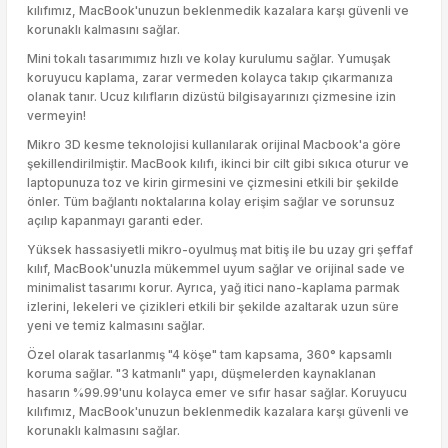
kılıfımız, MacBook'unuzun beklenmedik kazalara karşı güvenli ve
korunaklı kalmasını sağlar.
Mini tokalı tasarımımız hızlı ve kolay kurulumu sağlar. Yumuşak
koruyucu kaplama, zarar vermeden kolayca takıp çıkarmanıza
olanak tanır. Ucuz kılıfların dizüstü bilgisayarınızı çizmesine izin
vermeyin!
Mikro 3D kesme teknolojisi kullanılarak orijinal Macbook'a göre
şekillendirilmiştir. MacBook kılıfı, ikinci bir cilt gibi sıkıca oturur ve
laptopunuza toz ve kirin girmesini ve çizmesini etkili bir şekilde
önler. Tüm bağlantı noktalarına kolay erişim sağlar ve sorunsuz
açılıp kapanmayı garanti eder.
Yüksek hassasiyetli mikro-oyulmuş mat bitiş ile bu uzay gri şeffaf
kılıf, MacBook'unuzla mükemmel uyum sağlar ve orijinal sade ve
minimalist tasarımı korur. Ayrıca, yağ itici nano-kaplama parmak
izlerini, lekeleri ve çizikleri etkili bir şekilde azaltarak uzun süre
yeni ve temiz kalmasını sağlar.
Özel olarak tasarlanmış "4 köşe" tam kapsama, 360° kapsamlı
koruma sağlar. "3 katmanlı" yapı, düşmelerden kaynaklanan
hasarın %99.99'unu kolayca emer ve sıfır hasar sağlar. Koruyucu
kılıfımız, MacBook'unuzun beklenmedik kazalara karşı güvenli ve
korunaklı kalmasını sağlar.