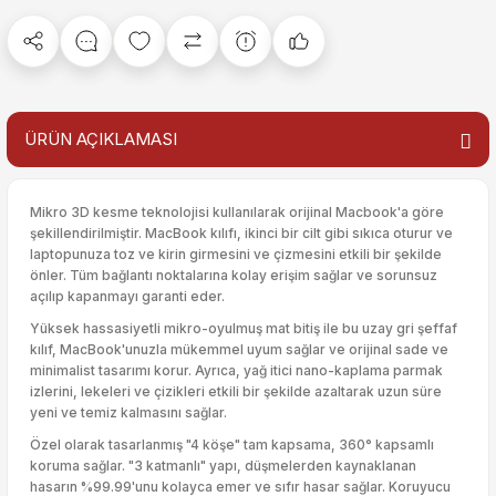
ÜRÜN AÇIKLAMASI
Mikro 3D kesme teknolojisi kullanılarak orijinal Macbook'a göre
şekillendirilmiştir. MacBook kılıfı, ikinci bir cilt gibi sıkıca oturur ve
laptopunuza toz ve kirin girmesini ve çizmesini etkili bir şekilde
önler. Tüm bağlantı noktalarına kolay erişim sağlar ve sorunsuz
açılıp kapanmayı garanti eder.
Yüksek hassasiyetli mikro-oyulmuş mat bitiş ile bu uzay gri şeffaf
kılıf, MacBook'unuzla mükemmel uyum sağlar ve orijinal sade ve
minimalist tasarımı korur. Ayrıca, yağ itici nano-kaplama parmak
izlerini, lekeleri ve çizikleri etkili bir şekilde azaltarak uzun süre
yeni ve temiz kalmasını sağlar.
Özel olarak tasarlanmış "4 köşe" tam kapsama, 360° kapsamlı
koruma sağlar. "3 katmanlı" yapı, düşmelerden kaynaklanan
hasarın %99.99'unu kolayca emer ve sıfır hasar sağlar. Koruyucu