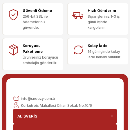
Görüş ve önerileriniz için teşekkür ederiz.
Güvenli Ödeme
Hızlı Gönderim
Sitemize ilk yorumu siz yapın!
Ürün resmi kalitesiz, bozuk veya görüntülenemiyor.
256-bit SSL ile
Siparişleriniz 1-3 iş
ödemeleriniz
günü içinde
Ürün açıklamasında eksik bilgiler bulunuyor.
güvende.
kargolanır.
Deneyimini Paylaş
Ürün bilgilerinde hatalar bulunuyor.
Ürün fiyatı diğer sitelerden daha pahalı.
Koruyucu
Kolay İade
Bu ürüne benzer farklı alternatifler olmalı.
Paketleme
14 gün içinde kolay
iade imkanı sunulur.
Ürünleriniz koruyucu
ambalajla gönderilir.
Gönder
info@sneezy.com.tr
Korkutreis Mahallesi Cihan Sokak No:10/6
ALIŞVERİŞ