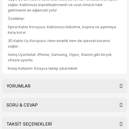
sağlar. Kablonuzu kişiselleştirmenin ve uzun ömürlü hale
getirmenin en eğlenceli yolu!
Özellikler:
Spiral Kablo Koruyucu: Kablonuzu bükülme, kopma ve aşınmaya
karşı korur.
3D Kablo Uç Koruyucu: Hem estetik hem de işlevsel koruma
sağlar.
Geniş Uyumluluk: iPhone, Samsung, Oppo, Xiaomi gibi birçok
cihazla uyumlu.
Kolay Kullanım: Kolayca takılıp çıkarılabilir.
YORUMLAR
SORU & CEVAP
Bu ürüne ilk yorumu siz yapın!
TAKSİT SEÇENEKLERİ