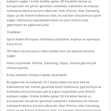
kullanım sağlar. Ürünle birlikte gelen 3D Karakter temalı uç
koruyucular ise şık bir görünüm sunarken, kabloların en hassas
noktalarını ekstra koruma altına alır. İster iPhone, ister Samsung,
Oppo ya da Xiaomi kullanıcısı olun, bu set tüm cihazlarınıza uyum
sağlar. Kablonuzu kişiselleştirmenin ve uzun ömürlü hale
getirmenin en eğlenceli yolu!
Özellikler:
Spiral Kablo Koruyucu: Kablonuzu bükülme, kopma ve aşınmaya
karşı korur.
3D Kablo Uç Koruyucu: Hem estetik hem de işlevsel koruma
sağlar.
Geniş Uyumluluk: iPhone, Samsung, Oppo, Xiaomi gibi birçok
cihazla uyumlu.
Kolay Kullanım: Kolayca takılıp çıkarılabilir.
Bu eğlenceli ve kullanışlı 3'ü 1 arada kablo koruma seti ile
kablolarınızı her zaman güvende tutun! Kablonuzu yıpranmaya ve
kırılmalara karşı koruyan spiral yapısı sayesinde uzun ömürlü
kullanım sağlar. Ürünle birlikte gelen 3D Karakter temalı uç
koruyucular ise şık bir görünüm sunarken, kabloların en hassas
noktalarını ekstra koruma altına alır. İster iPhone, ister Samsung,
Oppo ya da Xiaomi kullanıcısı olun, bu set tüm cihazlarınıza uyum