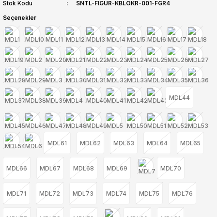
Stok Kodu
SNTL-FIGUR-KBLOKR-001-FGR4
Seçenekler
MDL44
MDL61
MDL62
MDL63
MDL64
MDL65
MDL66
MDL67
MDL68
MDL69
MDL70
MDL71
MDL72
MDL73
MDL74
MDL75
MDL76