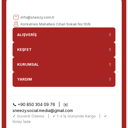
Gönder
info@sneezy.com.tr
Korkutreis Mahallesi Cihan Sokak No:10/6
ALIŞVERİŞ
KEŞFET
KURUMSAL
YARDIM
📞
+90 850 304 09 76
| ✉️
sneezy.social.media@gmail.com
✔ Güvenli Ödeme | ✔ 1-3 İş Gününde Kargo | ✔
Kolay İade