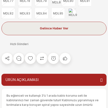
MDL77
MDL78
MDL79
MDL80
MDL81
MDL82
MDL83
MDL84
MDL85
Gelince Haber Ver
Hızlı Gönderi
ÜRÜN AÇIKLAMASI
Bu eğlenceli ve kullanışlı 3'ü 1 arada kablo koruma seti ile
kablolarınızı her zaman güvende tutun! Kablonuzu yıpranmaya ve
kırılmalara karşı koruyan spiral yapısı sayesinde uzun ömürlü