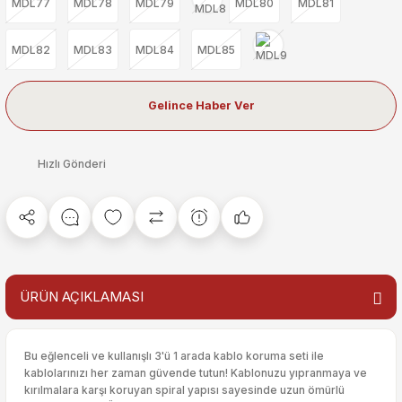
MDL77
MDL78
MDL79
MDL80
MDL81
MDL82
MDL83
MDL84
MDL85
Gelince Haber Ver
Hızlı Gönderi
ÜRÜN AÇIKLAMASI
Bu eğlenceli ve kullanışlı 3'ü 1 arada kablo koruma seti ile
kablolarınızı her zaman güvende tutun! Kablonuzu yıpranmaya ve
kırılmalara karşı koruyan spiral yapısı sayesinde uzun ömürlü