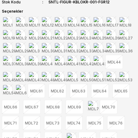
Stok Kodu
SNTL-FIGUR-KBLOKR-001-FGR12
Seçenekler
MDL44
MDL61
MDL62
MDL63
MDL64
MDL65
MDL66
MDL67
MDL68
MDL69
MDL70
MDL71
MDL72
MDL73
MDL74
MDL75
MDL76