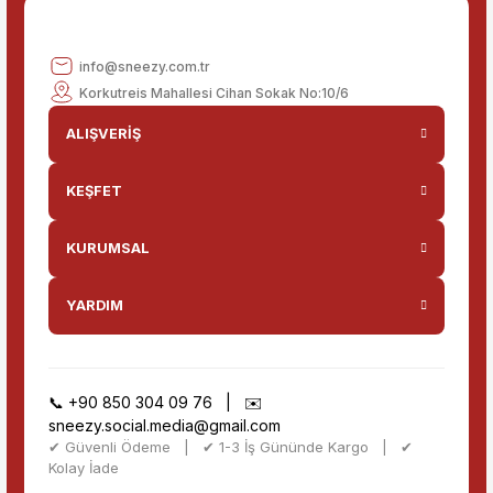
Gönder
info@sneezy.com.tr
Korkutreis Mahallesi Cihan Sokak No:10/6
ALIŞVERİŞ
KEŞFET
KURUMSAL
YARDIM
📞
+90 850 304 09 76
| ✉️
sneezy.social.media@gmail.com
✔ Güvenli Ödeme | ✔ 1-3 İş Gününde Kargo | ✔
Kolay İade