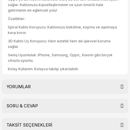
sağlar. Kablonuzu kişiselleştirmenin ve uzun ömürlü hale
getirmenin en eğlenceli yolu!
Özellikler:
Spiral Kablo Koruyucu: Kablonuzu bükülme, kopma ve aşınmaya
karşı korur.
3D Kablo Uç Koruyucu: Hem estetik hem de işlevsel koruma
sağlar.
Geniş Uyumluluk: iPhone, Samsung, Oppo, Xiaomi gibi birçok
cihazla uyumlu.
Kolay Kullanım: Kolayca takılıp çıkarılabilir.
YORUMLAR
SORU & CEVAP
Bu ürüne ilk yorumu siz yapın!
TAKSİT SEÇENEKLERİ