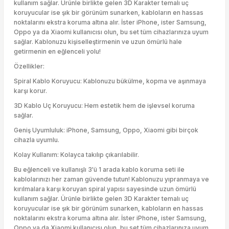
kullanım sağlar. Ürünle birlikte gelen 3D Karakter temalı uç
koruyucular ise şık bir görünüm sunarken, kabloların en hassas
noktalarını ekstra koruma altına alır. İster iPhone, ister Samsung,
Oppo ya da Xiaomi kullanıcısı olun, bu set tüm cihazlarınıza uyum
sağlar. Kablonuzu kişiselleştirmenin ve uzun ömürlü hale
getirmenin en eğlenceli yolu!
Özellikler:
Spiral Kablo Koruyucu: Kablonuzu bükülme, kopma ve aşınmaya
karşı korur.
3D Kablo Uç Koruyucu: Hem estetik hem de işlevsel koruma
sağlar.
Geniş Uyumluluk: iPhone, Samsung, Oppo, Xiaomi gibi birçok
cihazla uyumlu.
Kolay Kullanım: Kolayca takılıp çıkarılabilir.
Bu eğlenceli ve kullanışlı 3'ü 1 arada kablo koruma seti ile
kablolarınızı her zaman güvende tutun! Kablonuzu yıpranmaya ve
kırılmalara karşı koruyan spiral yapısı sayesinde uzun ömürlü
kullanım sağlar. Ürünle birlikte gelen 3D Karakter temalı uç
koruyucular ise şık bir görünüm sunarken, kabloların en hassas
noktalarını ekstra koruma altına alır. İster iPhone, ister Samsung,
Oppo ya da Xiaomi kullanıcısı olun, bu set tüm cihazlarınıza uyum