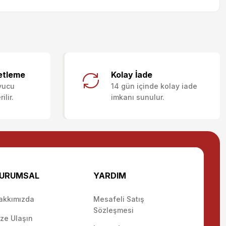
letebilirsiniz.
etleme
Kolay İade
yucu
14 gün içinde kolay iade
lir.
imkanı sunulur.
URUMSAL
YARDIM
akkımızda
Mesafeli Satış
Sözleşmesi
ize Ulaşın