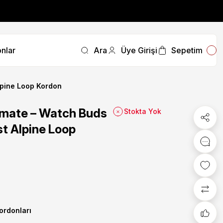
fırsatını kaçırmayın.
nlar
Ara
Üye Girişi
Sepetim
fırsatını kaçırmayın.
lpine Loop Kordon
imate – Watch Buds
Stokta Yok
t Alpine Loop
Kordonları