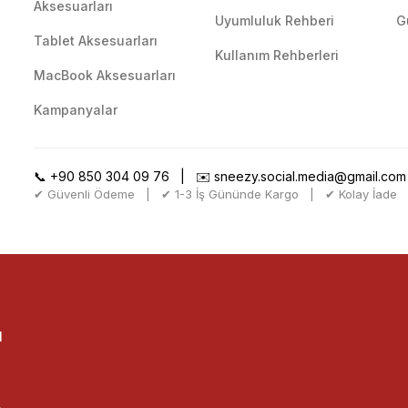
Aksesuarları
Uyumluluk Rehberi
G
Tablet Aksesuarları
Kullanım Rehberleri
MacBook Aksesuarları
Kampanyalar
📞
+90 850 304 09 76
| ✉️
sneezy.social.media@gmail.com
✔ Güvenli Ödeme | ✔ 1-3 İş Gününde Kargo | ✔ Kolay İade
l