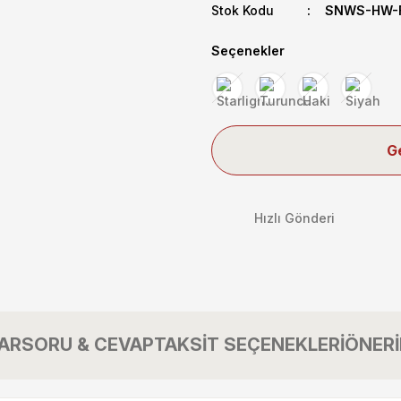
Stok Kodu
SNWS-HW-F
Seçenekler
G
Hızlı Gönderi
AR
SORU & CEVAP
TAKSİT SEÇENEKLERİ
ÖNERİ