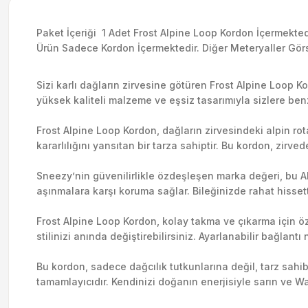
Paket İçeriği 1 Adet Frost Alpine Loop Kordon İçermekted
Ürün Sadece Kordon İçermektedir. Diğer Meteryaller Görs
Sizi karlı dağların zirvesine götüren Frost Alpine Loop 
yüksek kaliteli malzeme ve eşsiz tasarımıyla sizlere ben
Frost Alpine Loop Kordon, dağların zirvesindeki alpin rot
kararlılığını yansıtan bir tarza sahiptir. Bu kordon, zirv
Sneezy’nin güvenilirlikle özdeşleşen marka değeri, bu 
aşınmalara karşı koruma sağlar. Bileğinizde rahat hissett
Frost Alpine Loop Kordon, kolay takma ve çıkarma için özel
stilinizi anında değiştirebilirsiniz. Ayarlanabilir bağla
Bu kordon, sadece dağcılık tutkunlarına değil, tarz sahi
tamamlayıcıdır. Kendinizi doğanın enerjisiyle sarın ve Wa