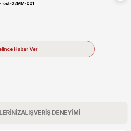
rost-22MM-001
elince Haber Ver
LERİNİZ
ALIŞVERİŞ DENEYİMİ