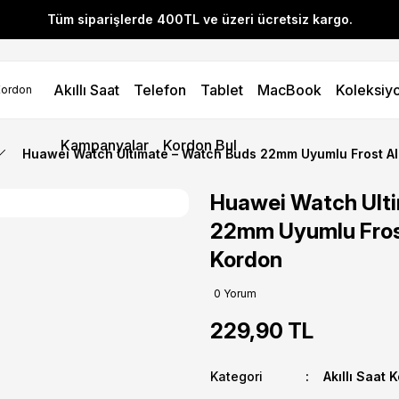
Tüm siparişlerde 400TL ve üzeri ücretsiz kargo.
l! YENI10 koduyla 400 TL ve üzeri alışverişlerinizde %10 indirim 
Akıllı Saat
Telefon
Tablet
MacBook
Koleksiyo
Tüm siparişlerde 400TL ve üzeri ücretsiz kargo.
l! YENI10 koduyla 400 TL ve üzeri alışverişlerinizde %10 indirim 
Kampanyalar
Kordon Bul
Huawei Watch Ultimate – Watch Buds 22mm Uyumlu Frost A
Huawei Watch Ult
22mm Uyumlu Fros
Kordon
0 Yorum
229,90 TL
Kategori
Akıllı Saat 