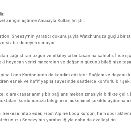
ir.
el Zenginleştirme Amacıyla Kullanılmıştır.
Kordon, Sneezy’nin yaratıcı dokunuşuyla Watch’unuza güçlü bir st
zersiz bir deneyim sunuyor.
aları çağrıştıran özgün ve etkileyici bir tasarıma sahiptir. İnce 
edeki heyecan verici maceraları ve doğanın gücünü bileğinize taşır
Alpine Loop Kordonunda da kendini gösterir. Sağlam ve dayanıkl
iren esnek ve hafif yapısı sayesinde saatlerce konforlu bir şekil
 olarak tasarlanmış bir bağlantı mekanizmasıyla birlikte gelir. Hız
ntı noktaları, kordonunuzu bileğinize mükemmel şekilde uydurmanız
bi herkese hitap eder. Frost Alpine Loop Kordon, hem spor aktivi
tch’unuzu Sneezy’nin yaratıcılığıyla daha da özelleştirin.