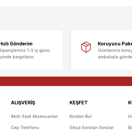
ularda yetersiz gördüğünüz noktaları öneri formunu kullanarak tarafımıza i
Ürün hakkında henüz soru sorulmamış.
Bu ürüne ilk yorumu siz yapın!
Sitemize ilk yorumu siz yapın!
Hızlı Gönderim
Koruyucu Pak
Siparişleriniz 1-3 iş günü
Ürünleriniz koru
Deneyimini Paylaş
Yorum Yaz
Soru Sor
içinde kargolanır.
ambalajla gönderi
ALIŞVERİŞ
KEŞFET
K
Akıllı Saat Aksesuarları
Kordon Bul
H
Cep Telefonu
Sıkça Sorulan Sorular
B
Gönder