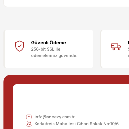
Bu ürünün fiyat bilgisi, resim, ürün açıklamalarında ve diğer kon
Görüş ve önerileriniz için teşekkür ederiz.
Güvenli Ödeme
256-bit SSL ile
Ürün resmi kalitesiz, bozuk veya görüntülenemiyor.
ödemeleriniz güvende.
Ürün açıklamasında eksik bilgiler bulunuyor.
Ürün bilgilerinde hatalar bulunuyor.
Ürün fiyatı diğer sitelerden daha pahalı.
Bu ürüne benzer farklı alternatifler olmalı.
info@sneezy.com.tr
Korkutreis Mahallesi Cihan Sokak No:10/6