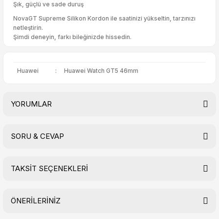
Şık, güçlü ve sade duruş
NovaGT Supreme Silikon Kordon ile saatinizi yükseltin, tarzınızı
netleştirin.
Şimdi deneyin, farkı bileğinizde hissedin.
Huawei
:
Huawei Watch GT5 46mm
YORUMLAR
SORU & CEVAP
Bu ürüne ilk yorumu siz yapın!
TAKSİT SEÇENEKLERİ
Yorum Yaz
Ürün hakkında henüz soru sorulmamış.
ÖNERİLERİNİZ
Soru Sor