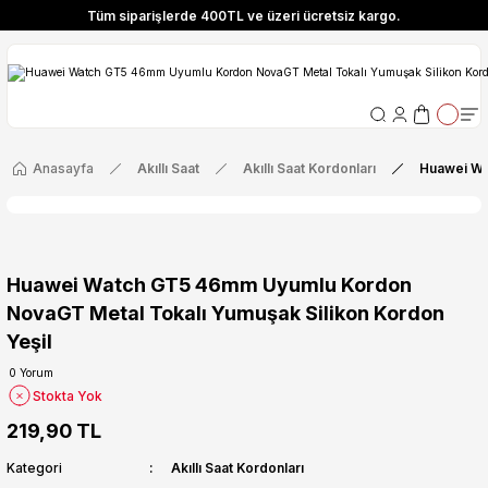
Tüm siparişlerde 400TL ve üzeri ücretsiz kargo.
ize Özel! YENI10 koduyla 400 TL ve üzeri alışverişlerinizde %10 indirim fırsatı
Tüm siparişlerde 400TL ve üzeri ücretsiz kargo.
ize Özel! YENI10 koduyla 400 TL ve üzeri alışverişlerinizde %10 indirim fırsatı
Anasayfa
Akıllı Saat
Akıllı Saat Kordonları
Huawei Wa
Huawei Watch GT5 46mm Uyumlu Kordon
NovaGT Metal Tokalı Yumuşak Silikon Kordon
Yeşil
0 Yorum
Stokta Yok
219,90 TL
Kategori
Akıllı Saat Kordonları