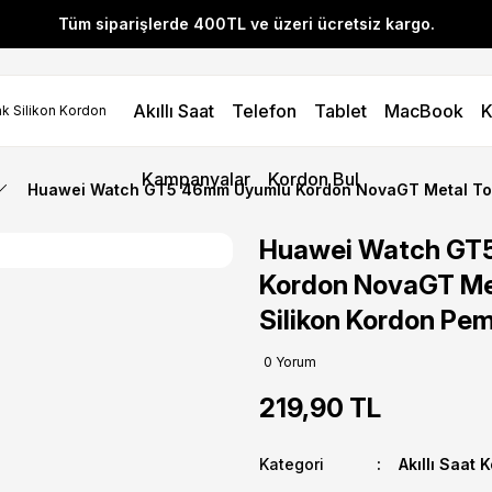
Tüm siparişlerde 400TL ve üzeri ücretsiz kargo.
l! YENI10 koduyla 400 TL ve üzeri alışverişlerinizde %10 indirim 
Akıllı Saat
Telefon
Tablet
MacBook
K
Tüm siparişlerde 400TL ve üzeri ücretsiz kargo.
l! YENI10 koduyla 400 TL ve üzeri alışverişlerinizde %10 indirim 
Kampanyalar
Kordon Bul
Huawei Watch GT5 46mm Uyumlu Kordon NovaGT Metal Tok
Huawei Watch GT
Kordon NovaGT Me
Silikon Kordon Pe
0 Yorum
219,90 TL
Kategori
Akıllı Saat 