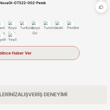
ovaGt-GT522-002-Pemb
elince Haber Ver
LERİNİZ
ALIŞVERİŞ DENEYİMİ