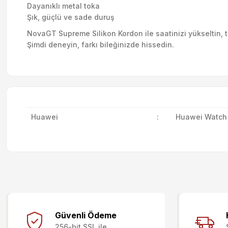
Dayanıklı metal toka
Şık, güçlü ve sade duruş
NovaGT Supreme Silikon Kordon ile saatinizi yükseltin, tar
Şimdi deneyin, farkı bileğinizde hissedin.
Huawei
:
Huawei Watch
Bu ürünün fiyat bilgisi, resim, ürün açıklamalarında ve diğer kon
Görüş ve önerileriniz için teşekkür ederiz.
Güvenli Ödeme
256-bit SSL ile
Ürün resmi kalitesiz, bozuk veya görüntülenemiyor.