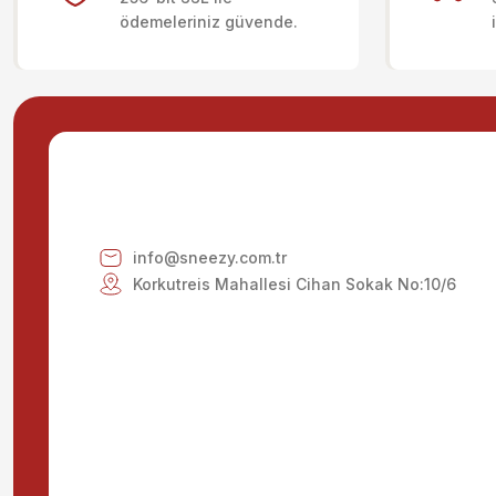
ödemeleriniz güvende.
Ürün açıklamasında eksik bilgiler bulunuyor.
Ürün bilgilerinde hatalar bulunuyor.
Ürün fiyatı diğer sitelerden daha pahalı.
Bu ürüne benzer farklı alternatifler olmalı.
info@sneezy.com.tr
Korkutreis Mahallesi Cihan Sokak No:10/6