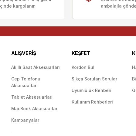
Deneyimini Paylaş
Yorum Yaz
Soru Sor
içinde kargolanır.
ambalajla gönderi
ALIŞVERİŞ
KEŞFET
K
Akıllı Saat Aksesuarları
Kordon Bul
H
Cep Telefonu
Sıkça Sorulan Sorular
B
Gönder
Aksesuarları
Uyumluluk Rehberi
G
Tablet Aksesuarları
Kullanım Rehberleri
MacBook Aksesuarları
Kampanyalar