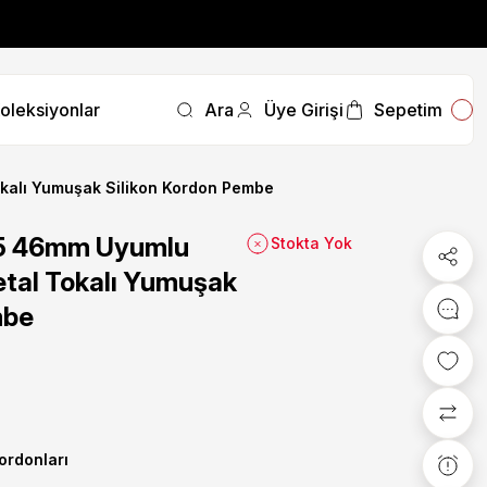
fırsatını kaçırmayın.
oleksiyonlar
Ara
Üye Girişi
Sepetim
fırsatını kaçırmayın.
alı Yumuşak Silikon Kordon Pembe
5 46mm Uyumlu
Stokta Yok
tal Tokalı Yumuşak
mbe
Kordonları