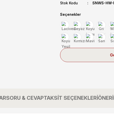
Stok Kodu
SNWS-HW-N
Seçenekler
G
AR
SORU & CEVAP
TAKSİT SEÇENEKLERİ
ÖNERİ