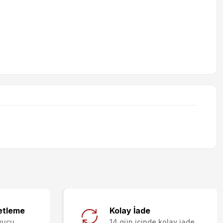
letebilirsiniz.
etleme
Kolay İade
yucu
14 gün içinde kolay iade