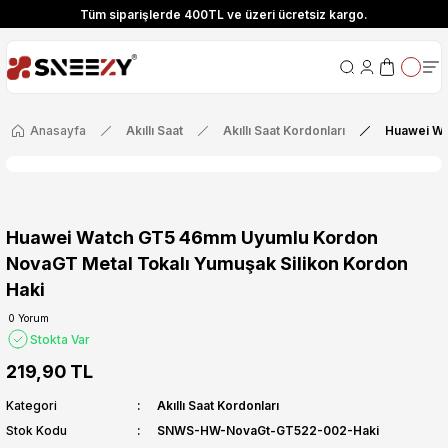
Tüm siparişlerde 400TL ve üzeri ücretsiz kargo.
ize Özel! YENI10 koduyla 400 TL ve üzeri alışverişlerinizde %10 indirim fırsatı
Tüm siparişlerde 400TL ve üzeri ücretsiz kargo.
ize Özel! YENI10 koduyla 400 TL ve üzeri alışverişlerinizde %10 indirim fırsatı
Anasayfa
Akıllı Saat
Akıllı Saat Kordonları
Huawei Wa
Huawei Watch GT5 46mm Uyumlu Kordon
NovaGT Metal Tokalı Yumuşak Silikon Kordon
Haki
0 Yorum
Stokta Var
219,90 TL
Kategori
Akıllı Saat Kordonları
Stok Kodu
SNWS-HW-NovaGt-GT522-002-Haki