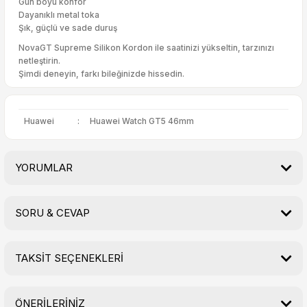
Gün boyu konfor
Dayanıklı metal toka
Şık, güçlü ve sade duruş
NovaGT Supreme Silikon Kordon ile saatinizi yükseltin, tarzınızı
netleştirin.
Şimdi deneyin, farkı bileğinizde hissedin.
Huawei
:
Huawei Watch GT5 46mm
YORUMLAR
SORU & CEVAP
Bu ürüne ilk yorumu siz yapın!
TAKSİT SEÇENEKLERİ
Yorum Yaz
Ürün hakkında henüz soru sorulmamış.
ÖNERİLERİNİZ