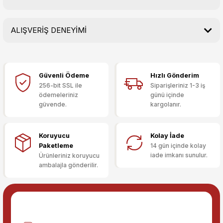
Soru Sor
ALIŞVERİŞ DENEYİMİ
Bu ürünün fiyat bilgisi, resim, ürün açıklamalarında ve diğer
konularda yetersiz gördüğünüz noktaları öneri formunu
kullanarak tarafımıza iletebilirsiniz.
Görüş ve önerileriniz için teşekkür ederiz.
Güvenli Ödeme
Hızlı Gönderim
Sitemize ilk yorumu siz yapın!
Ürün resmi kalitesiz, bozuk veya görüntülenemiyor.
256-bit SSL ile
Siparişleriniz 1-3 iş
ödemeleriniz
günü içinde
Ürün açıklamasında eksik bilgiler bulunuyor.
güvende.
kargolanır.
Deneyimini Paylaş
Ürün bilgilerinde hatalar bulunuyor.
Ürün fiyatı diğer sitelerden daha pahalı.
Koruyucu
Kolay İade
Bu ürüne benzer farklı alternatifler olmalı.
Paketleme
14 gün içinde kolay
iade imkanı sunulur.
Ürünleriniz koruyucu
ambalajla gönderilir.
Gönder