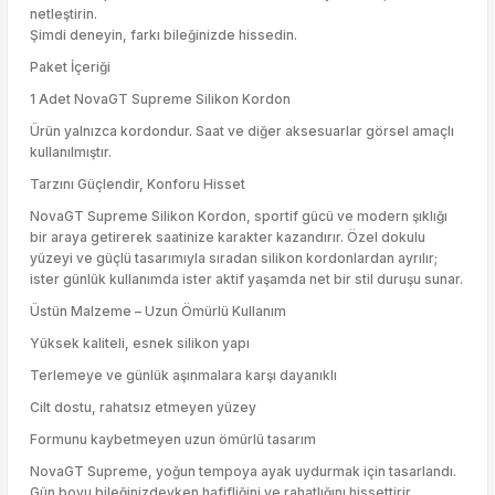
netleştirin.
Şimdi deneyin, farkı bileğinizde hissedin.
Paket İçeriği
1 Adet NovaGT Supreme Silikon Kordon
Ürün yalnızca kordondur. Saat ve diğer aksesuarlar görsel amaçlı
kullanılmıştır.
Tarzını Güçlendir, Konforu Hisset
NovaGT Supreme Silikon Kordon, sportif gücü ve modern şıklığı
bir araya getirerek saatinize karakter kazandırır. Özel dokulu
yüzeyi ve güçlü tasarımıyla sıradan silikon kordonlardan ayrılır;
ister günlük kullanımda ister aktif yaşamda net bir stil duruşu sunar.
Üstün Malzeme – Uzun Ömürlü Kullanım
Yüksek kaliteli, esnek silikon yapı
Terlemeye ve günlük aşınmalara karşı dayanıklı
Cilt dostu, rahatsız etmeyen yüzey
Formunu kaybetmeyen uzun ömürlü tasarım
NovaGT Supreme, yoğun tempoya ayak uydurmak için tasarlandı.
Gün boyu bileğinizdeyken hafifliğini ve rahatlığını hissettirir.