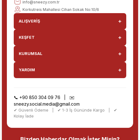
info@sneezy.com.tr
Korkutreis Mahallesi Cihan Sokak No:10/6
ALIŞVERİŞ
KEŞFET
KURUMSAL
YARDIM
📞
+90 850 304 09 76
| ✉️
sneezy.social.media@gmail.com
✔ Güvenli Ödeme | ✔ 1-3 İş Gününde Kargo | ✔
Kolay İade
Bizden Haberdar Olmak İster Misin?