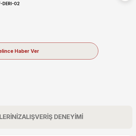
-DERI-02
elince Haber Ver
LERİNİZ
ALIŞVERİŞ DENEYİMİ