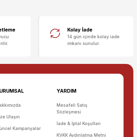
letebilirsiniz.
etleme
Kolay İade
yucu
14 gün içinde kolay iade
lir.
imkanı sunulur.
URUMSAL
YARDIM
akkımızda
Mesafeli Satış
Sözleşmesi
ize Ulaşın
İade & İptal Koşulları
üncel Kampanyalar
KVKK Aydınlatma Metni