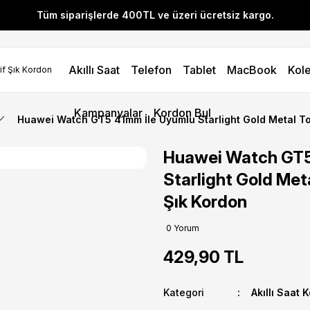
Tüm siparişlerde 400TL ve üzeri ücretsiz kargo.
l! YENI10 koduyla 400 TL ve üzeri alışverişlerinizde %10 indirim 
Akıllı Saat
Telefon
Tablet
MacBook
Kole
Tüm siparişlerde 400TL ve üzeri ücretsiz kargo.
l! YENI10 koduyla 400 TL ve üzeri alışverişlerinizde %10 indirim 
Kampanyalar
Kordon Bul
Huawei Watch GT5 41mm İle Uyumlu Starlight Gold Metal Tok
Huawei Watch GT5
Starlight Gold Meta
Şık Kordon
0 Yorum
429,90 TL
Kategori
Akıllı Saat 