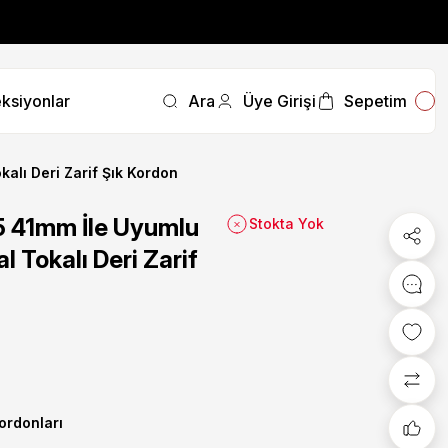
fırsatını kaçırmayın.
ksiyonlar
Ara
Üye Girişi
Sepetim
fırsatını kaçırmayın.
alı Deri Zarif Şık Kordon
 41mm İle Uyumlu
Stokta Yok
l Tokalı Deri Zarif
Kordonları