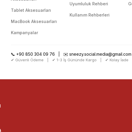
Uyumluluk Rehberi
G
Tablet Aksesuarları
Kullanım Rehberleri
MacBook Aksesuarları
Kampanyalar
📞
+90 850 304 09 76
| ✉️
sneezy.social.media@gmail.com
✔ Güvenli Ödeme | ✔ 1-3 İş Gününde Kargo | ✔ Kolay İade
l