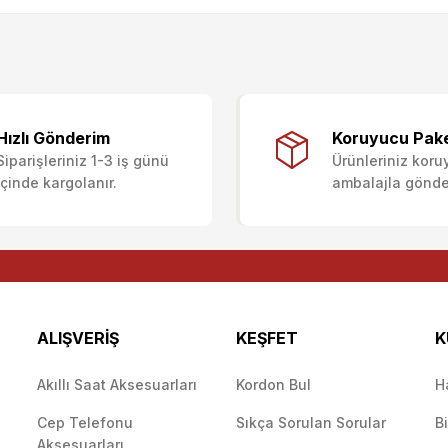
ularda yetersiz gördüğünüz noktaları öneri formunu kullanarak tarafımıza i
Ürün hakkında henüz soru sorulmamış.
Bu ürüne ilk yorumu siz yapın!
Sitemize ilk yorumu siz yapın!
Hızlı Gönderim
Koruyucu Pak
Siparişleriniz 1-3 iş günü
Ürünleriniz koru
Deneyimini Paylaş
Yorum Yaz
Soru Sor
içinde kargolanır.
ambalajla gönderi
ALIŞVERİŞ
KEŞFET
K
Akıllı Saat Aksesuarları
Kordon Bul
H
Cep Telefonu
Sıkça Sorulan Sorular
B
Gönder
Aksesuarları