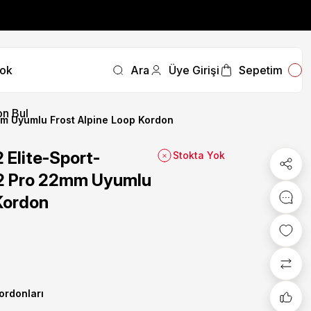
fırsatını kaçırmayın.
ok
Ara
Üye Girişi
Sepetim
fırsatını kaçırmayın.
n Bul
 Uyumlu Frost Alpine Loop Kordon
Elite-Sport-
Stokta Yok
2 Pro 22mm Uyumlu
Kordon
Kordonları