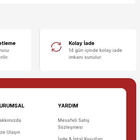
letebilirsiniz.
etleme
Kolay İade
yucu
14 gün içinde kolay iade
lir.
imkanı sunulur.
URUMSAL
YARDIM
akkımızda
Mesafeli Satış
Sözleşmesi
ize Ulaşın
İade & İptal Koşulları