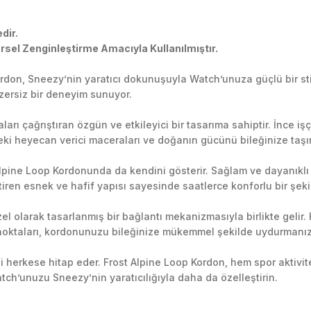
dir.
sel Zenginleştirme Amacıyla Kullanılmıştır.
Kordon, Sneezy’nin yaratıcı dokunuşuyla Watch’unuza güçlü bir st
zersiz bir deneyim sunuyor.
aları çağrıştıran özgün ve etkileyici bir tasarıma sahiptir. İnce 
edeki heyecan verici maceraları ve doğanın gücünü bileğinize taşır
Alpine Loop Kordonunda da kendini gösterir. Sağlam ve dayanıkl
iren esnek ve hafif yapısı sayesinde saatlerce konforlu bir şekil
 olarak tasarlanmış bir bağlantı mekanizmasıyla birlikte gelir. Hız
ntı noktaları, kordonunuzu bileğinize mükemmel şekilde uydurmanız
bi herkese hitap eder. Frost Alpine Loop Kordon, hem spor aktivi
tch’unuzu Sneezy’nin yaratıcılığıyla daha da özelleştirin.