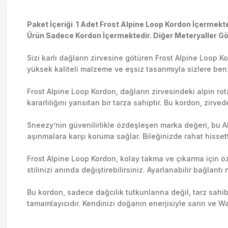
Paket İçeriği 1 Adet Frost Alpine Loop Kordon İçermekte
Ürün Sadece Kordon İçermektedir. Diğer Meteryaller Gör
Sizi karlı dağların zirvesine götüren Frost Alpine Loop 
yüksek kaliteli malzeme ve eşsiz tasarımıyla sizlere ben
Frost Alpine Loop Kordon, dağların zirvesindeki alpin rot
kararlılığını yansıtan bir tarza sahiptir. Bu kordon, zirv
Sneezy’nin güvenilirlikle özdeşleşen marka değeri, bu 
aşınmalara karşı koruma sağlar. Bileğinizde rahat hissett
Frost Alpine Loop Kordon, kolay takma ve çıkarma için özel
stilinizi anında değiştirebilirsiniz. Ayarlanabilir bağla
Bu kordon, sadece dağcılık tutkunlarına değil, tarz sahi
tamamlayıcıdır. Kendinizi doğanın enerjisiyle sarın ve Wa