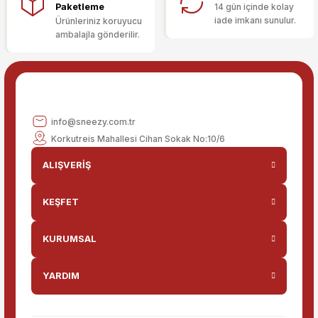
Bu ürüne benzer farklı alternatifler olmalı.
Paketleme
14 gün içinde kolay
iade imkanı sunulur.
Ürünleriniz koruyucu
ambalajla gönderilir.
Gönder
info@sneezy.com.tr
Korkutreis Mahallesi Cihan Sokak No:10/6
ALIŞVERİŞ
KEŞFET
KURUMSAL
YARDIM