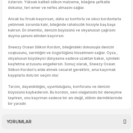
özlersin. Yüksek kaliteli silikon malzeme, bileğine şefkatle
dokunur, teri emer ve nefes almasını sağlar.
Ancak bu fırsatı kaçırırsan, daha az konforlu ve sıkıcı kordonlarla
yetinmek zorunda kalır, bileğinde rahatsızlık hissiyle baş başa
kalırsın. En önemlisi, denizin büyüsünü ve okyanusun çağrısını
duyma şansını elinden kaçırırsın.
Sneezy Ocean Silikon Kordon, bileğindeki dokunuşla denizin
coşkusunu, serinliğini ve özgürlüğünü hissetmeni sağlar. Oysa ,
okyanusun büyüleyici dünyasına sadece uzaktan bakar, içindeki
keşfetme arzusunu engellersin. Sonuç olarak, Sneezy Ocean
Silikon Kordon'u elde etmek cesaret gerektirir, ama kaçırmak
kayıplarla dolu bir seçim olur.
Tarzını, dayanıklılığını, uyumluluğunu, konforunu ve denizin
büyüsünü kaybedersin. Bu kordon, seni olağanüstü bir deneyime
taşırken, onu kaçırman sadece bir anı değil, stilinin derinliklerinde
bir yaradır.
YORUMLAR