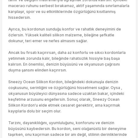
maceracı ruhunu serbest bırakamaz, aktif yaşamında sınırlamalarla
karşılaşır, spor ve su etkinliklerinde özgürlüğünü kısıtlanmış
hissedersin.
Ayrıca, bu kordonun sunduğu konfor ve rahatlık deneyimini de
özlersin. Yüksek kaliteli silikon malzeme, bileğine şefkatle
dokunur, teri emer ve nefes almasını sağlar.
Ancak bu fırsatı kaçırırsan, daha az konforlu ve sıkıcı kordonlarla
yetinmek zorunda kalır, bileğinde rahatsızlık hissiyle baş başa
kalırsın. En önemlisi, denizin büyüsünü ve okyanusun çağrısını
duyma şansını elinden kaçırırsın.
Sneezy Ocean Silikon Kordon, bileğindeki dokunuşla denizin
coşkusunu, serinliğini ve özgürlüğünü hissetmeni sağlar. Oysa ,
okyanusun büyüleyici dünyasına sadece uzaktan bakar, içindeki
keşfetme arzusunu engellersin. Sonuç olarak, Sneezy Ocean
Silikon Kordon'u elde etmek cesaret gerektirir, ama kaçırmak
kayıplarla dolu bir seçim olur.
Tarzını, dayanıklılığını, uyumluluğunu, konforunu ve denizin
büyüsünü kaybedersin. Bu kordon, seni olağanüstü bir deneyime
taşırken, onu kaçırman sadece bir anı değil, stilinin derinliklerinde