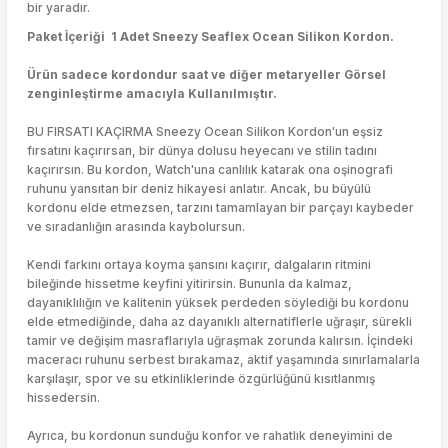
bir yaradır.
Paket İçeriği 1 Adet Sneezy Seaflex Ocean Silikon Kordon.
Ürün sadece kordondur saat ve diğer metaryeller Görsel
zenginleştirme amacıyla Kullanılmıştır.
BU FIRSATI KAÇIRMA Sneezy Ocean Silikon Kordon'un eşsiz
fırsatını kaçırırsan, bir dünya dolusu heyecanı ve stilin tadını
kaçırırsın. Bu kordon, Watch'una canlılık katarak ona oşinografi
ruhunu yansıtan bir deniz hikayesi anlatır. Ancak, bu büyülü
kordonu elde etmezsen, tarzını tamamlayan bir parçayı kaybeder
ve sıradanlığın arasında kaybolursun.
Kendi farkını ortaya koyma şansını kaçırır, dalgaların ritmini
bileğinde hissetme keyfini yitirirsin. Bununla da kalmaz,
dayanıklılığın ve kalitenin yüksek perdeden söylediği bu kordonu
elde etmediğinde, daha az dayanıklı alternatiflerle uğraşır, sürekli
tamir ve değişim masraflarıyla uğraşmak zorunda kalırsın. İçindeki
maceracı ruhunu serbest bırakamaz, aktif yaşamında sınırlamalarla
karşılaşır, spor ve su etkinliklerinde özgürlüğünü kısıtlanmış
hissedersin.
Ayrıca, bu kordonun sunduğu konfor ve rahatlık deneyimini de