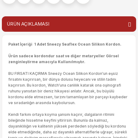
ÜRÜN AÇIKLAMASI
Paket İçeriği 1 Adet Sneezy Seaflex Ocean Silikon Kordon.
Ürün sadece kordondur saat ve diğer metaryeller Görsel
zenginleştirme amacıyla Kullanılmıştır.
BU FIRSATI KAÇIRMA Sneezy Ocean Silikon Kordon'un eşsiz
fırsatını kaçırırsan, bir dünya dolusu heyecanı ve stilin tadını
kaçırırsın. Bu kordon, Watch'una canlılık katarak ona oşinografi
ruhunu yansıtan bir deniz hikayesi anlatır. Ancak, bu büyülü
kordonu elde etmezsen, tarzını tamamlayan bir parçayı kaybeder
ve sıradanlığın arasında kaybolursun.
Kendi farkını ortaya koyma şansını kaçırır, dalgaların ritmini
bileğinde hissetme keyfini yitirirsin. Bununla da kalmaz,
dayanıklılığın ve kalitenin yüksek perdeden söylediği bu kordonu
elde etmediğinde, daha az dayanıklı alternatiflerle uğraşır, sürekli
tamir ve değişim masraflarıyla uğraşmak zorunda kalırsın. İçindeki