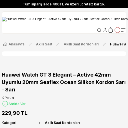
Tüm siparişlerde 400TL ve üzeri ücretsiz kargo.
ize Özel! YENI10 koduyla 400 TL ve üzeri alışverişlerinizde %10 indirim fırsatı
Tüm siparişlerde 400TL ve üzeri ücretsiz kargo.
ize Özel! YENI10 koduyla 400 TL ve üzeri alışverişlerinizde %10 indirim fırsatı
Anasayfa
Akıllı Saat
Akıllı Saat Kordonları
Huawei Wa
Huawei Watch GT 3 Elegant – Active 42mm
Uyumlu 20mm Seaflex Ocean Silikon Kordon Sarı
- Sarı
0 Yorum
Stokta Var
229,90 TL
Kategori
Akıllı Saat Kordonları