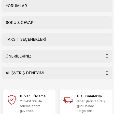
YORUMLAR
SORU & CEVAP
Bu ürüne ilk yorumu siz yapın!
TAKSİT SEÇENEKLERİ
Yorum Yaz
Ürün hakkında henüz soru sorulmamış.
ÖNERİLERİNİZ
Soru Sor
ALIŞVERİŞ DENEYİMİ
Bu ürünün fiyat bilgisi, resim, ürün açıklamalarında ve diğer
konularda yetersiz gördüğünüz noktaları öneri formunu
kullanarak tarafımıza iletebilirsiniz.
Görüş ve önerileriniz için teşekkür ederiz.
Güvenli Ödeme
Hızlı Gönderim
Sitemize ilk yorumu siz yapın!
Ürün resmi kalitesiz, bozuk veya görüntülenemiyor.
256-bit SSL ile
Siparişleriniz 1-3 iş
ödemeleriniz
günü içinde
Ürün açıklamasında eksik bilgiler bulunuyor.
güvende.
kargolanır.
Deneyimini Paylaş