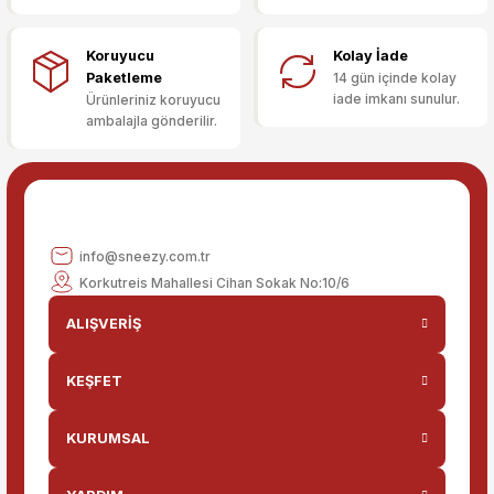
Ürün bilgilerinde hatalar bulunuyor.
Ürün fiyatı diğer sitelerden daha pahalı.
Koruyucu
Kolay İade
Bu ürüne benzer farklı alternatifler olmalı.
Paketleme
14 gün içinde kolay
iade imkanı sunulur.
Ürünleriniz koruyucu
ambalajla gönderilir.
Gönder
info@sneezy.com.tr
Korkutreis Mahallesi Cihan Sokak No:10/6
ALIŞVERİŞ
KEŞFET
KURUMSAL