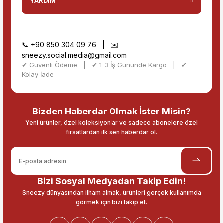
YARDIM
📞
+90 850 304 09 76
| ✉️
sneezy.social.media@gmail.com
✔ Güvenli Ödeme | ✔ 1-3 İş Gününde Kargo | ✔
Kolay İade
Bizden Haberdar Olmak İster Misin?
Yeni ürünler, özel koleksiyonlar ve sadece abonelere özel
fırsatlardan ilk sen haberdar ol.
Bizi Sosyal Medyadan Takip Edin!
Sneezy dünyasından ilham almak, ürünleri gerçek kullanımda
görmek için bizi takip et.