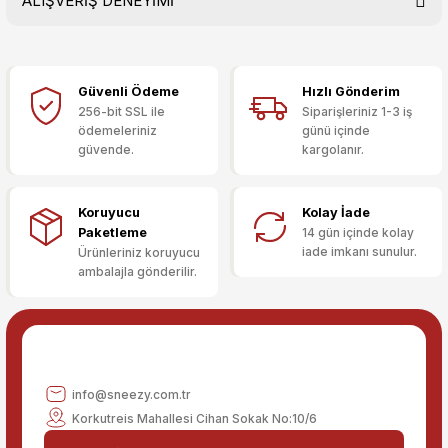
ALIŞVERİŞ DENEYİMİ
Bu ürünün fiyat bilgisi, resim, ürün açıklamalarında ve diğer
konularda yetersiz gördüğünüz noktaları öneri formunu
kullanarak tarafımıza iletebilirsiniz.
Görüş ve önerileriniz için teşekkür ederiz.
Güvenli Ödeme
Hızlı Gönderim
Sitemize ilk yorumu siz yapın!
Ürün resmi kalitesiz, bozuk veya görüntülenemiyor.
256-bit SSL ile
Siparişleriniz 1-3 iş
ödemeleriniz
günü içinde
Ürün açıklamasında eksik bilgiler bulunuyor.
güvende.
kargolanır.
Deneyimini Paylaş
Ürün bilgilerinde hatalar bulunuyor.
Ürün fiyatı diğer sitelerden daha pahalı.
Koruyucu
Kolay İade
Bu ürüne benzer farklı alternatifler olmalı.
Paketleme
14 gün içinde kolay
iade imkanı sunulur.
Ürünleriniz koruyucu
ambalajla gönderilir.
Gönder
info@sneezy.com.tr
Korkutreis Mahallesi Cihan Sokak No:10/6