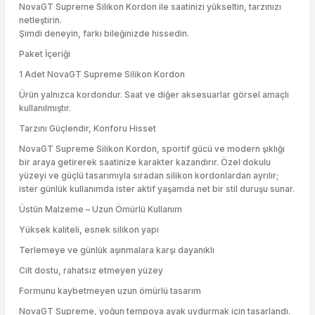
NovaGT Supreme Silikon Kordon ile saatinizi yükseltin, tarzınızı
netleştirin.
Şimdi deneyin, farkı bileğinizde hissedin.
Paket İçeriği
1 Adet NovaGT Supreme Silikon Kordon
Ürün yalnızca kordondur. Saat ve diğer aksesuarlar görsel amaçlı
kullanılmıştır.
Tarzını Güçlendir, Konforu Hisset
NovaGT Supreme Silikon Kordon, sportif gücü ve modern şıklığı
bir araya getirerek saatinize karakter kazandırır. Özel dokulu
yüzeyi ve güçlü tasarımıyla sıradan silikon kordonlardan ayrılır;
ister günlük kullanımda ister aktif yaşamda net bir stil duruşu sunar.
Üstün Malzeme – Uzun Ömürlü Kullanım
Yüksek kaliteli, esnek silikon yapı
Terlemeye ve günlük aşınmalara karşı dayanıklı
Cilt dostu, rahatsız etmeyen yüzey
Formunu kaybetmeyen uzun ömürlü tasarım
NovaGT Supreme, yoğun tempoya ayak uydurmak için tasarlandı.