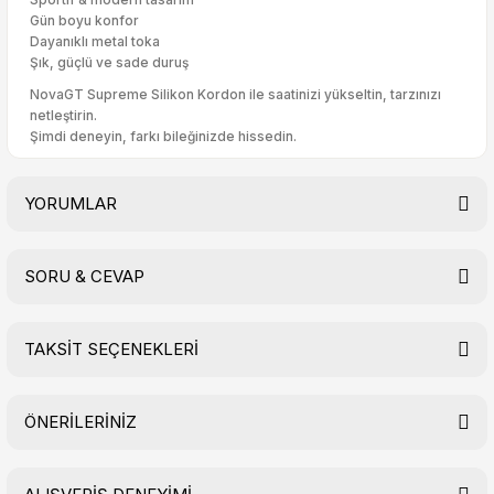
Gün boyu konfor
Dayanıklı metal toka
Şık, güçlü ve sade duruş
NovaGT Supreme Silikon Kordon ile saatinizi yükseltin, tarzınızı
netleştirin.
Şimdi deneyin, farkı bileğinizde hissedin.
YORUMLAR
SORU & CEVAP
Bu ürüne ilk yorumu siz yapın!
TAKSİT SEÇENEKLERİ
Yorum Yaz
Ürün hakkında henüz soru sorulmamış.
ÖNERİLERİNİZ
Soru Sor