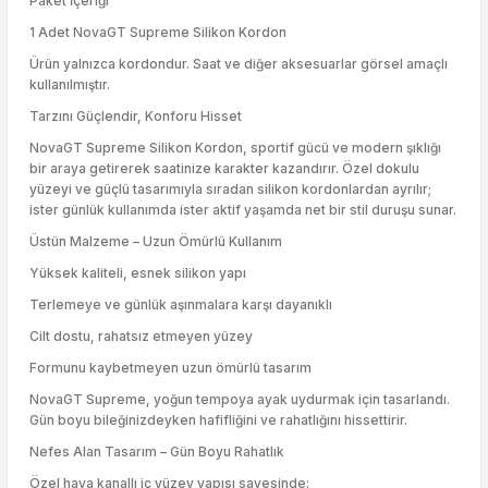
Paket İçeriği
1 Adet NovaGT Supreme Silikon Kordon
Ürün yalnızca kordondur. Saat ve diğer aksesuarlar görsel amaçlı
kullanılmıştır.
Tarzını Güçlendir, Konforu Hisset
NovaGT Supreme Silikon Kordon, sportif gücü ve modern şıklığı
bir araya getirerek saatinize karakter kazandırır. Özel dokulu
yüzeyi ve güçlü tasarımıyla sıradan silikon kordonlardan ayrılır;
ister günlük kullanımda ister aktif yaşamda net bir stil duruşu sunar.
Üstün Malzeme – Uzun Ömürlü Kullanım
Yüksek kaliteli, esnek silikon yapı
Terlemeye ve günlük aşınmalara karşı dayanıklı
Cilt dostu, rahatsız etmeyen yüzey
Formunu kaybetmeyen uzun ömürlü tasarım
NovaGT Supreme, yoğun tempoya ayak uydurmak için tasarlandı.
Gün boyu bileğinizdeyken hafifliğini ve rahatlığını hissettirir.
Nefes Alan Tasarım – Gün Boyu Rahatlık
Özel hava kanallı iç yüzey yapısı sayesinde: