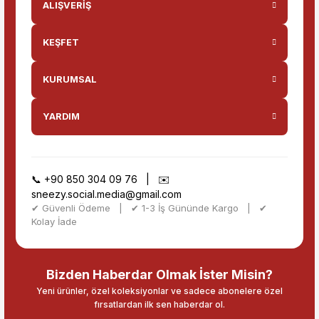
ALIŞVERİŞ
KEŞFET
KURUMSAL
YARDIM
📞
+90 850 304 09 76
| ✉️
sneezy.social.media@gmail.com
✔ Güvenli Ödeme | ✔ 1-3 İş Gününde Kargo | ✔
Kolay İade
Bizden Haberdar Olmak İster Misin?
Yeni ürünler, özel koleksiyonlar ve sadece abonelere özel
fırsatlardan ilk sen haberdar ol.