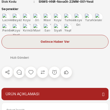
Stok Kodu
SNWS-HNR-NovaGt-22MM-001-Yesil
Seçenekler
Gelince Haber Ver
Hızlı Gönderi
ÜRÜN AÇIKLAMASI