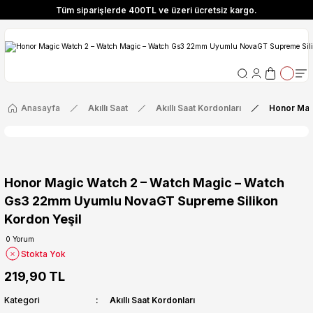
Tüm siparişlerde 400TL ve üzeri ücretsiz kargo.
ize Özel! YENI10 koduyla 400 TL ve üzeri alışverişlerinizde %10 indirim fırsatı
Tüm siparişlerde 400TL ve üzeri ücretsiz kargo.
ize Özel! YENI10 koduyla 400 TL ve üzeri alışverişlerinizde %10 indirim fırsatı
Anasayfa
Akıllı Saat
Akıllı Saat Kordonları
Honor Mag
Honor Magic Watch 2 – Watch Magic – Watch
Gs3 22mm Uyumlu NovaGT Supreme Silikon
Kordon Yeşil
0 Yorum
Stokta Yok
219,90 TL
Kategori
Akıllı Saat Kordonları