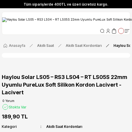
Tüm siparişlerde 400TL ve üzeri ücretsiz kargo.
ize Özel! YENI10 koduyla 400 TL ve üzeri alışverişlerinizde %10 indirim fırsatı
Tüm siparişlerde 400TL ve üzeri ücretsiz kargo.
ize Özel! YENI10 koduyla 400 TL ve üzeri alışverişlerinizde %10 indirim fırsatı
Anasayfa
Akıllı Saat
Akıllı Saat Kordonları
Haylou Sol
Haylou Solar LS05 – RS3 LS04 – RT LS05S 22mm
Uyumlu PureLux Soft Silikon Kordon Lacivert -
Lacivert
0 Yorum
Stokta Var
189,90 TL
Kategori
Akıllı Saat Kordonları