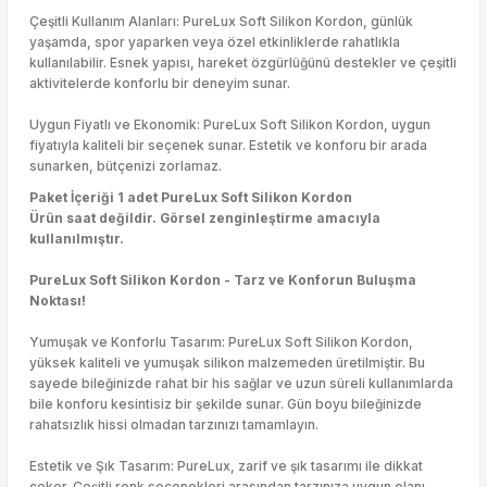
Çeşitli Kullanım Alanları: PureLux Soft Silikon Kordon, günlük
yaşamda, spor yaparken veya özel etkinliklerde rahatlıkla
kullanılabilir. Esnek yapısı, hareket özgürlüğünü destekler ve çeşitli
aktivitelerde konforlu bir deneyim sunar.
Uygun Fiyatlı ve Ekonomik: PureLux Soft Silikon Kordon, uygun
fiyatıyla kaliteli bir seçenek sunar. Estetik ve konforu bir arada
sunarken, bütçenizi zorlamaz.
Paket İçeriği 1 adet PureLux Soft Silikon Kordon
Ürün saat değildir. Görsel zenginleştirme amacıyla
kullanılmıştır.
PureLux Soft Silikon Kordon - Tarz ve Konforun Buluşma
Noktası!
Yumuşak ve Konforlu Tasarım: PureLux Soft Silikon Kordon,
yüksek kaliteli ve yumuşak silikon malzemeden üretilmiştir. Bu
sayede bileğinizde rahat bir his sağlar ve uzun süreli kullanımlarda
bile konforu kesintisiz bir şekilde sunar. Gün boyu bileğinizde
rahatsızlık hissi olmadan tarzınızı tamamlayın.
Estetik ve Şık Tasarım: PureLux, zarif ve şık tasarımı ile dikkat
çeker. Çeşitli renk seçenekleri arasından tarzınıza uygun olanı