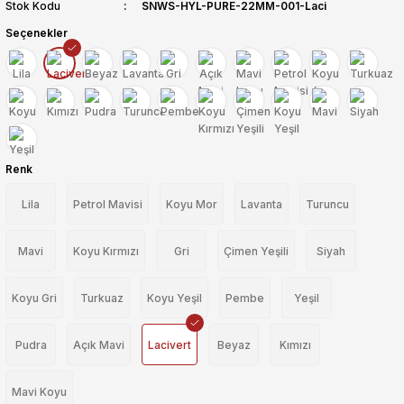
Stok Kodu
SNWS-HYL-PURE-22MM-001-Laci
Seçenekler
Renk
Lila
Petrol Mavisi
Koyu Mor
Lavanta
Turuncu
Mavi
Koyu Kırmızı
Gri
Çimen Yeşili
Siyah
Koyu Gri
Turkuaz
Koyu Yeşil
Pembe
Yeşil
Pudra
Açık Mavi
Lacivert
Beyaz
Kımızı
Mavi Koyu