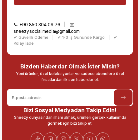
📞
+90 850 304 09 76
| ✉️
sneezy.social.media@gmail.com
✔ Güvenli Ödeme | ✔ 1-3 İş Gününde Kargo | ✔
Kolay İade
Bizden Haberdar Olmak İster Misin?
Yeni ürünler, özel koleksiyonlar ve sadece abonelere özel
fırsatlardan ilk sen haberdar ol.
Bizi Sosyal Medyadan Takip Edin!
Sneezy dünyasından ilham almak, ürünleri gerçek kullanımda
görmek için bizi takip et.