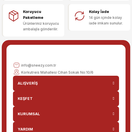
Ürün fiyatı diğer sitelerden daha pahalı.
Koruyucu
Kolay İade
Bu ürüne benzer farklı alternatifler olmalı.
Paketleme
14 gün içinde kolay
iade imkanı sunulur.
Ürünleriniz koruyucu
ambalajla gönderilir.
Gönder
info@sneezy.com.tr
Korkutreis Mahallesi Cihan Sokak No:10/6
ALIŞVERİŞ
KEŞFET
KURUMSAL
YARDIM