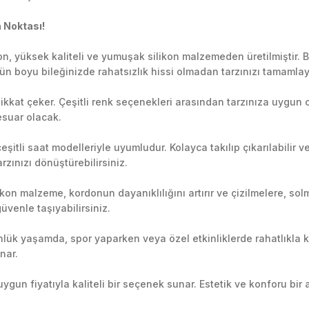
 Noktası!
, yüksek kaliteli ve yumuşak silikon malzemeden üretilmiştir. Bu
Gün boyu bileğinizde rahatsızlık hissi olmadan tarzınızı tamamlay
 dikkat çeker. Çeşitli renk seçenekleri arasından tarzınıza uygun o
sesuar olacak.
şitli saat modelleriyle uyumludur. Kolayca takılıp çıkarılabilir v
tarzınızı dönüştürebilirsiniz.
kon malzeme, kordonun dayanıklılığını artırır ve çizilmelere, solm
üvenle taşıyabilirsiniz.
ünlük yaşamda, spor yaparken veya özel etkinliklerde rahatlıkla k
nar.
ygun fiyatıyla kaliteli bir seçenek sunar. Estetik ve konforu bi