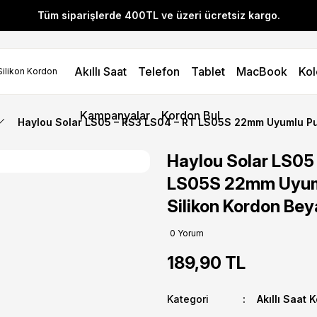
Tüm siparişlerde 400TL ve üzeri ücretsiz kargo.
l! YENI10 koduyla 400 TL ve üzeri alışverişlerinizde %10 indirim 
Akıllı Saat
Telefon
Tablet
MacBook
Kol
Tüm siparişlerde 400TL ve üzeri ücretsiz kargo.
l! YENI10 koduyla 400 TL ve üzeri alışverişlerinizde %10 indirim 
Kampanyalar
Kordon Bul
Haylou Solar LS05 – RS3 LS04 – RT LS05S 22mm Uyumlu Pur
Haylou Solar LS05
LS05S 22mm Uyuml
Silikon Kordon Bey
0 Yorum
189,90 TL
Kategori
Akıllı Saat 