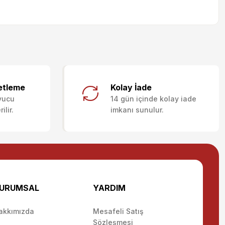
letebilirsiniz.
etleme
Kolay İade
yucu
14 gün içinde kolay iade
lir.
imkanı sunulur.
URUMSAL
YARDIM
akkımızda
Mesafeli Satış
Sözleşmesi