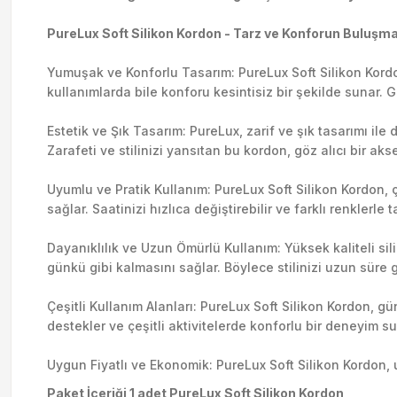
PureLux Soft Silikon Kordon - Tarz ve Konforun Buluşma
Yumuşak ve Konforlu Tasarım: PureLux Soft Silikon Kordon
kullanımlarda bile konforu kesintisiz bir şekilde sunar. 
Estetik ve Şık Tasarım: PureLux, zarif ve şık tasarımı ile
Zarafeti ve stilinizi yansıtan bu kordon, göz alıcı bir ak
Uyumlu ve Pratik Kullanım: PureLux Soft Silikon Kordon, çe
sağlar. Saatinizi hızlıca değiştirebilir ve farklı renklerle 
Dayanıklılık ve Uzun Ömürlü Kullanım: Yüksek kaliteli sili
günkü gibi kalmasını sağlar. Böylece stilinizi uzun süre g
Çeşitli Kullanım Alanları: PureLux Soft Silikon Kordon, g
destekler ve çeşitli aktivitelerde konforlu bir deneyim su
Uygun Fiyatlı ve Ekonomik: PureLux Soft Silikon Kordon, u
Paket İçeriği 1 adet PureLux Soft Silikon Kordon