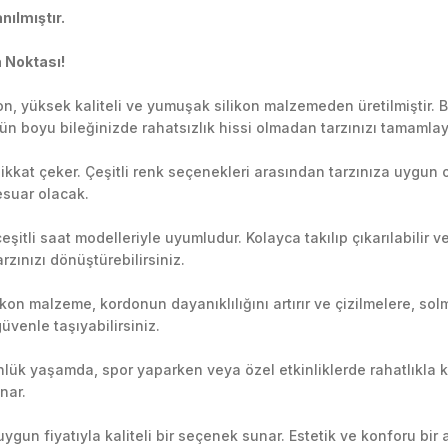
nılmıştır.
 Noktası!
, yüksek kaliteli ve yumuşak silikon malzemeden üretilmiştir. Bu
Gün boyu bileğinizde rahatsızlık hissi olmadan tarzınızı tamamlay
 dikkat çeker. Çeşitli renk seçenekleri arasından tarzınıza uygun o
sesuar olacak.
şitli saat modelleriyle uyumludur. Kolayca takılıp çıkarılabilir v
tarzınızı dönüştürebilirsiniz.
kon malzeme, kordonun dayanıklılığını artırır ve çizilmelere, solm
üvenle taşıyabilirsiniz.
ünlük yaşamda, spor yaparken veya özel etkinliklerde rahatlıkla k
nar.
ygun fiyatıyla kaliteli bir seçenek sunar. Estetik ve konforu bi