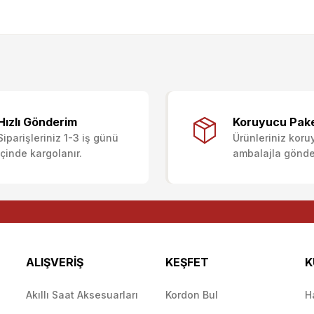
ularda yetersiz gördüğünüz noktaları öneri formunu kullanarak tarafımıza i
Ürün hakkında henüz soru sorulmamış.
Bu ürüne ilk yorumu siz yapın!
Sitemize ilk yorumu siz yapın!
Hızlı Gönderim
Koruyucu Pak
Siparişleriniz 1-3 iş günü
Ürünleriniz koru
Deneyimini Paylaş
Yorum Yaz
Soru Sor
içinde kargolanır.
ambalajla gönderi
ALIŞVERİŞ
KEŞFET
K
Akıllı Saat Aksesuarları
Kordon Bul
H