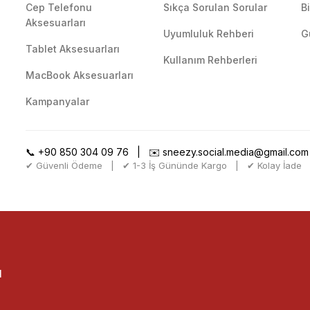
Cep Telefonu
Sıkça Sorulan Sorular
B
Gönder
Aksesuarları
Uyumluluk Rehberi
G
Tablet Aksesuarları
Kullanım Rehberleri
MacBook Aksesuarları
Kampanyalar
📞
+90 850 304 09 76
| ✉️
sneezy.social.media@gmail.com
✔ Güvenli Ödeme | ✔ 1-3 İş Gününde Kargo | ✔ Kolay İade
l