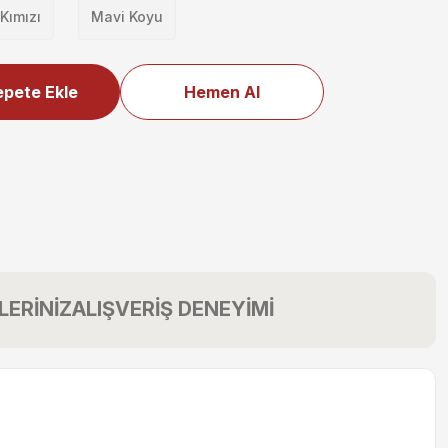
Kımızı
Mavi Koyu
pete Ekle
Hemen Al
LERİNİZ
ALIŞVERİŞ DENEYİMİ