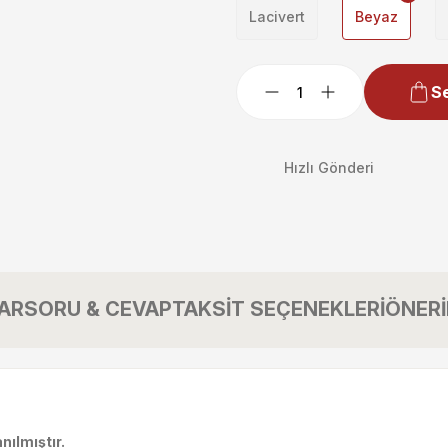
Lacivert
Beyaz
Se
Hızlı Gönderi
AR
SORU & CEVAP
TAKSİT SEÇENEKLERİ
ÖNERİ
nılmıştır.