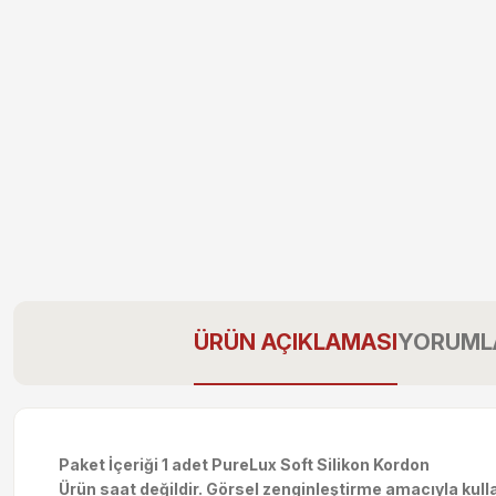
ÜRÜN AÇIKLAMASI
YORUML
Paket İçeriği 1 adet PureLux Soft Silikon Kordon
Ürün saat değildir. Görsel zenginleştirme amacıyla kulla