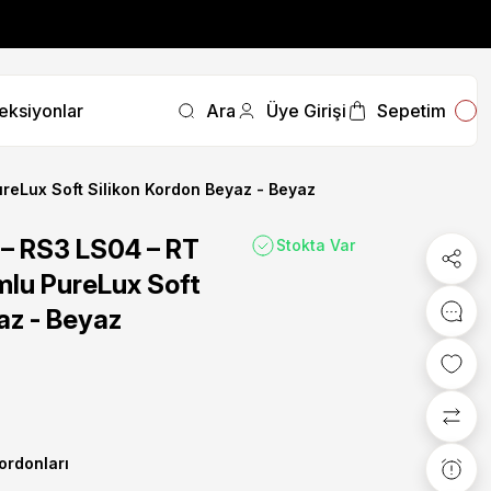
fırsatını kaçırmayın.
eksiyonlar
Ara
Üye Girişi
Sepetim
fırsatını kaçırmayın.
eLux Soft Silikon Kordon Beyaz - Beyaz
 – RS3 LS04 – RT
Stokta Var
u PureLux Soft
az - Beyaz
Kordonları