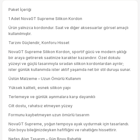
Paket İçeriği
1 Adet NovaGT Supreme Silikon Kordon
Ürün yalnızca kordondur. Saat ve diğer aksesuarlar görsel amaçlı
kullanılmıştır.
Tarzını Güçlendir, Konforu Hisset
NovaGT Supreme Silikon Kordon, sportif gücü ve modern şıklığı
bir araya getirerek saatinize karakter kazandırır. Özel dokulu
yüzeyi ve güçlü tasarımıyla sıradan silikon kordonlardan ayrılır;
ister günlük kullanımda ister aktif yaşamda net bir stil duruşu sunar.
Üstün Malzeme – Uzun Ömürlü Kullanım
Yüksek kaliteli, esnek silikon yapı
Terlemeye ve günlük aşınmalara karşı dayanıklı
Cilt dostu, rahatsız etmeyen yüzey
Formunu kaybetmeyen uzun ömürlü tasarım
NovaGT Supreme, yoğun tempoya ayak uydurmak için tasarlandı.
Gün boyu bileğinizdeyken hafifliğini ve rahatlığını hissettirir.
Nefes Alan Tasarım – Gün Boyu Rahatlık