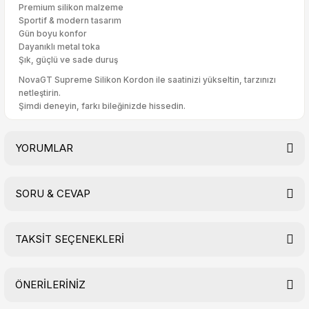
Premium silikon malzeme
Sportif & modern tasarım
Gün boyu konfor
Dayanıklı metal toka
Şık, güçlü ve sade duruş
NovaGT Supreme Silikon Kordon ile saatinizi yükseltin, tarzınızı
netleştirin.
Şimdi deneyin, farkı bileğinizde hissedin.
YORUMLAR
SORU & CEVAP
Bu ürüne ilk yorumu siz yapın!
TAKSİT SEÇENEKLERİ
Yorum Yaz
Ürün hakkında henüz soru sorulmamış.
ÖNERİLERİNİZ
Soru Sor