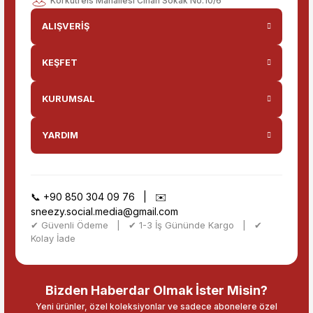
Korkutreis Mahallesi Cihan Sokak No:10/6
ALIŞVERİŞ
KEŞFET
KURUMSAL
YARDIM
📞
+90 850 304 09 76
| ✉️
sneezy.social.media@gmail.com
✔ Güvenli Ödeme | ✔ 1-3 İş Gününde Kargo | ✔
Kolay İade
Bizden Haberdar Olmak İster Misin?
Yeni ürünler, özel koleksiyonlar ve sadece abonelere özel