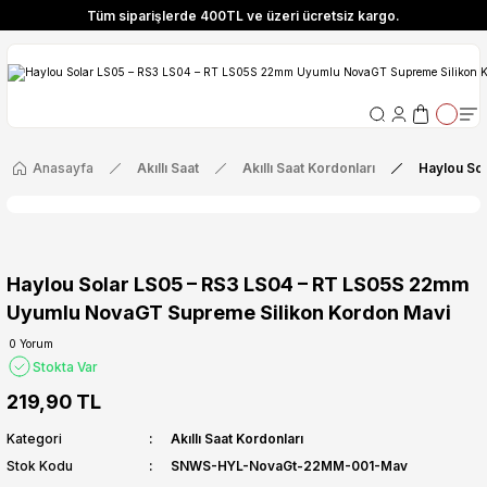
Tüm siparişlerde 400TL ve üzeri ücretsiz kargo.
ize Özel! YENI10 koduyla 400 TL ve üzeri alışverişlerinizde %10 indirim fırsatı
Tüm siparişlerde 400TL ve üzeri ücretsiz kargo.
ize Özel! YENI10 koduyla 400 TL ve üzeri alışverişlerinizde %10 indirim fırsatı
Anasayfa
Akıllı Saat
Akıllı Saat Kordonları
Haylou So
Haylou Solar LS05 – RS3 LS04 – RT LS05S 22mm
Uyumlu NovaGT Supreme Silikon Kordon Mavi
0 Yorum
Stokta Var
219,90 TL
Kategori
Akıllı Saat Kordonları
Stok Kodu
SNWS-HYL-NovaGt-22MM-001-Mav