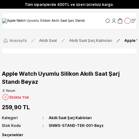
Tüm siparişlerde 400TL ve üzeri ücretsiz kargo.
ize Özel! YENI10 koduyla 400 TL ve üzeri alışverişlerinizde %10 indirim fırsatı
Tüm siparişlerde 400TL ve üzeri ücretsiz kargo.
ize Özel! YENI10 koduyla 400 TL ve üzeri alışverişlerinizde %10 indirim fırsatı
Anasayfa
Akıllı Saat
Akıllı Saat Şarj Kabloları
Apple W
Apple Watch Uyumlu Silikon Akıllı Saat Şarj
Standı Beyaz
0 Yorum
Stokta Yok
259,90 TL
Kategori
Akıllı Saat Şarj Kabloları
Stok Kodu
SNWS-STAND-TEK-001-Beyz
Seçenekler