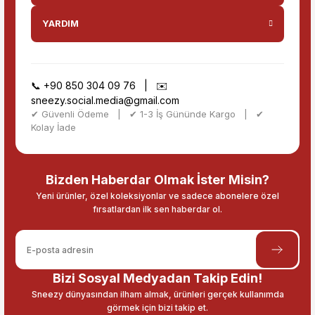
YARDIM
📞
+90 850 304 09 76
| ✉️
sneezy.social.media@gmail.com
✔ Güvenli Ödeme | ✔ 1-3 İş Gününde Kargo | ✔
Kolay İade
Bizden Haberdar Olmak İster Misin?
Yeni ürünler, özel koleksiyonlar ve sadece abonelere özel
fırsatlardan ilk sen haberdar ol.
Bizi Sosyal Medyadan Takip Edin!
Sneezy dünyasından ilham almak, ürünleri gerçek kullanımda
görmek için bizi takip et.