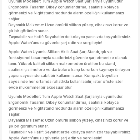
Uyumlu Modeller: Tüm Apple Watch Saat Şarjlarıyla uyumludur.
Ergonomik Tasarım: Dikey konumlandırma, saatinizi kolayca
görmenizi ve Nightstand modunda alarm özelliğini kullanmanızı
sağlar.
Dayanıklı Malzeme: Uzun ömürlü silikon yüzey, cihazınızı korur ve
şık bir görünüm sunar.
Taşınabilir ve Hafif: Seyahatlerde kolayca yanınızda taşıyabilirsiniz.
Apple Watch’unuzu güvenle şarj edin ve sergileyin!
Apple Watch Uyumlu Silikon Akıllı Saat Şarj Standı, şık ve
fonksiyonel tasarımıyla saatlerinizi güvenle şarj etmenize olanak
tanır. Yüksek kaliteli silikon malzemeden üretilen bu stand,
saatinizi çizilmelere ve darbelere karşı korurken kaymayı önleyen
yapısı sayesinde sabit bir kullanım sunar. Kompakt boyutları
sayesinde her ortamda rahatlıkla kullanılabilir; ister ofiste ister
evde mükemmel bir aksesuar olur.
Uyumlu Modeller: Tüm Apple Watch Saat Şarjlarıyla uyumludur.
Ergonomik Tasarım: Dikey konumlandırma, saatinizi kolayca
görmenizi ve Nightstand modunda alarm özelliğini kullanmanızı
sağlar.
Dayanıklı Malzeme: Uzun ömürlü silikon yüzey, cihazınızı korur ve
şık bir görünüm sunar.
Taşınabilir ve Hafif: Seyahatlerde kolayca yanınızda taşıyabilirsiniz.
Apple Watch’unuzu güvenle şarj edin ve sergileyin!