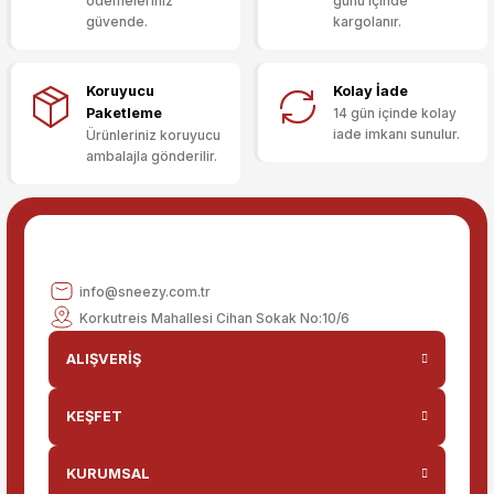
ödemeleriniz
günü içinde
Ürün açıklamasında eksik bilgiler bulunuyor.
güvende.
kargolanır.
Deneyimini Paylaş
Ürün bilgilerinde hatalar bulunuyor.
Ürün fiyatı diğer sitelerden daha pahalı.
Koruyucu
Kolay İade
Bu ürüne benzer farklı alternatifler olmalı.
Paketleme
14 gün içinde kolay
iade imkanı sunulur.
Ürünleriniz koruyucu
ambalajla gönderilir.
Gönder
info@sneezy.com.tr
Korkutreis Mahallesi Cihan Sokak No:10/6
ALIŞVERİŞ
KEŞFET
KURUMSAL