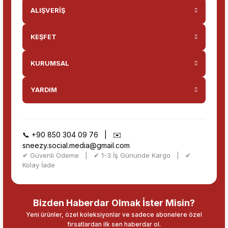
ALIŞVERİŞ
KEŞFET
KURUMSAL
YARDIM
📞
+90 850 304 09 76
| ✉️
sneezy.social.media@gmail.com
✔ Güvenli Ödeme | ✔ 1-3 İş Gününde Kargo | ✔
Kolay İade
Bizden Haberdar Olmak İster Misin?
Yeni ürünler, özel koleksiyonlar ve sadece abonelere özel
fırsatlardan ilk sen haberdar ol.