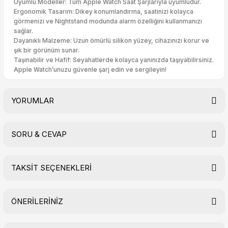
Uyumlu Modeller: Tüm Apple Watch Saat Şarjlarıyla uyumludur.
Ergonomik Tasarım: Dikey konumlandırma, saatinizi kolayca
görmenizi ve Nightstand modunda alarm özelliğini kullanmanızı
sağlar.
Dayanıklı Malzeme: Uzun ömürlü silikon yüzey, cihazınızı korur ve
şık bir görünüm sunar.
Taşınabilir ve Hafif: Seyahatlerde kolayca yanınızda taşıyabilirsiniz.
Apple Watch’unuzu güvenle şarj edin ve sergileyin!
YORUMLAR
SORU & CEVAP
Bu ürüne ilk yorumu siz yapın!
TAKSİT SEÇENEKLERİ
Yorum Yaz
Ürün hakkında henüz soru sorulmamış.
ÖNERİLERİNİZ
Soru Sor