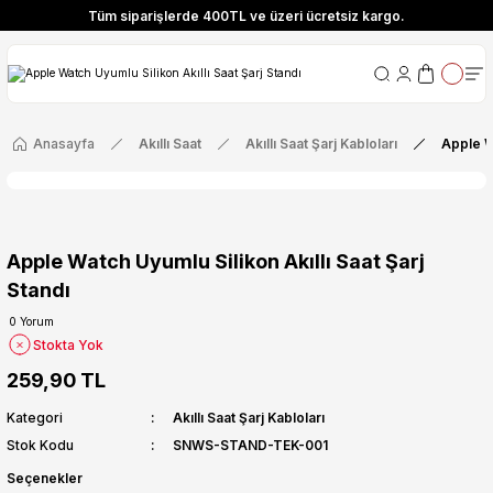
Tüm siparişlerde 400TL ve üzeri ücretsiz kargo.
ize Özel! YENI10 koduyla 400 TL ve üzeri alışverişlerinizde %10 indirim fırsatı
Tüm siparişlerde 400TL ve üzeri ücretsiz kargo.
ize Özel! YENI10 koduyla 400 TL ve üzeri alışverişlerinizde %10 indirim fırsatı
Anasayfa
Akıllı Saat
Akıllı Saat Şarj Kabloları
Apple Wa
Apple Watch Uyumlu Silikon Akıllı Saat Şarj
Standı
0 Yorum
Stokta Yok
259,90 TL
Kategori
Akıllı Saat Şarj Kabloları
Stok Kodu
SNWS-STAND-TEK-001
Seçenekler