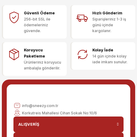
Görüş ve önerileriniz için teşekkür ederiz.
Güvenli Ödeme
Hızlı Gönderim
Sitemize ilk yorumu siz yapın!
Ürün resmi kalitesiz, bozuk veya görüntülenemiyor.
256-bit SSL ile
Siparişleriniz 1-3 iş
ödemeleriniz
günü içinde
Ürün açıklamasında eksik bilgiler bulunuyor.
güvende.
kargolanır.
Deneyimini Paylaş
Ürün bilgilerinde hatalar bulunuyor.
Ürün fiyatı diğer sitelerden daha pahalı.
Koruyucu
Kolay İade
Bu ürüne benzer farklı alternatifler olmalı.
Paketleme
14 gün içinde kolay
iade imkanı sunulur.
Ürünleriniz koruyucu
ambalajla gönderilir.
Gönder
info@sneezy.com.tr
Korkutreis Mahallesi Cihan Sokak No:10/6
ALIŞVERİŞ