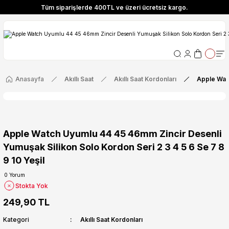
Tüm siparişlerde 400TL ve üzeri ücretsiz kargo.
ize Özel! YENI10 koduyla 400 TL ve üzeri alışverişlerinizde %10 indirim fırsatı
Tüm siparişlerde 400TL ve üzeri ücretsiz kargo.
ize Özel! YENI10 koduyla 400 TL ve üzeri alışverişlerinizde %10 indirim fırsatı
Anasayfa
Akıllı Saat
Akıllı Saat Kordonları
Apple Watc
Apple Watch Uyumlu 44 45 46mm Zincir Desenli
Yumuşak Silikon Solo Kordon Seri 2 3 4 5 6 Se 7 8
9 10 Yeşil
0 Yorum
Stokta Yok
249,90 TL
Kategori
Akıllı Saat Kordonları