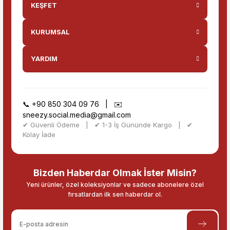
KEŞFET
KURUMSAL
YARDIM
📞
+90 850 304 09 76
| ✉️
sneezy.social.media@gmail.com
✔ Güvenli Ödeme | ✔ 1-3 İş Gününde Kargo | ✔
Kolay İade
Bizden Haberdar Olmak İster Misin?
Yeni ürünler, özel koleksiyonlar ve sadece abonelere özel
fırsatlardan ilk sen haberdar ol.