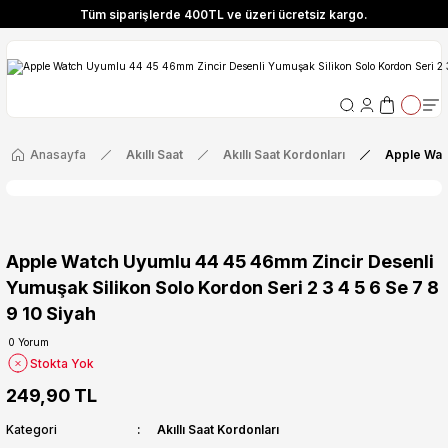
Tüm siparişlerde 400TL ve üzeri ücretsiz kargo.
ize Özel! YENI10 koduyla 400 TL ve üzeri alışverişlerinizde %10 indirim fırsatı
Tüm siparişlerde 400TL ve üzeri ücretsiz kargo.
ize Özel! YENI10 koduyla 400 TL ve üzeri alışverişlerinizde %10 indirim fırsatı
Anasayfa
Akıllı Saat
Akıllı Saat Kordonları
Apple Watc
Apple Watch Uyumlu 44 45 46mm Zincir Desenli
Yumuşak Silikon Solo Kordon Seri 2 3 4 5 6 Se 7 8
9 10 Siyah
0 Yorum
Stokta Yok
249,90 TL
Kategori
Akıllı Saat Kordonları