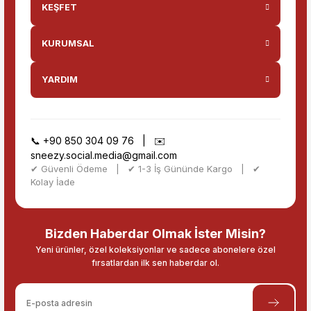
KEŞFET
KURUMSAL
YARDIM
📞
+90 850 304 09 76
| ✉️
sneezy.social.media@gmail.com
✔ Güvenli Ödeme | ✔ 1-3 İş Gününde Kargo | ✔
Kolay İade
Bizden Haberdar Olmak İster Misin?
Yeni ürünler, özel koleksiyonlar ve sadece abonelere özel
fırsatlardan ilk sen haberdar ol.