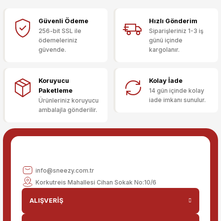
Görüş ve önerileriniz için teşekkür ederiz.
Güvenli Ödeme
Hızlı Gönderim
Sitemize ilk yorumu siz yapın!
Ürün resmi kalitesiz, bozuk veya görüntülenemiyor.
256-bit SSL ile
Siparişleriniz 1-3 iş
ödemeleriniz
günü içinde
Ürün açıklamasında eksik bilgiler bulunuyor.
güvende.
kargolanır.
Deneyimini Paylaş
Ürün bilgilerinde hatalar bulunuyor.
Ürün fiyatı diğer sitelerden daha pahalı.
Koruyucu
Kolay İade
Bu ürüne benzer farklı alternatifler olmalı.
Paketleme
14 gün içinde kolay
iade imkanı sunulur.
Ürünleriniz koruyucu
ambalajla gönderilir.
Gönder
info@sneezy.com.tr
Korkutreis Mahallesi Cihan Sokak No:10/6
ALIŞVERİŞ