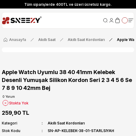
Tüm siparişlerde 400TL ve üzeri ücretsiz kargo.
ize Özel! YENI10 koduyla 400 TL ve üzeri alışverişlerinizde %10 indirim fırsatı
Tüm siparişlerde 400TL ve üzeri ücretsiz kargo.
ize Özel! YENI10 koduyla 400 TL ve üzeri alışverişlerinizde %10 indirim fırsatı
Anasayfa
Akıllı Saat
Akıllı Saat Kordonları
Apple Watc
Apple Watch Uyumlu 38 40 41mm Kelebek
Desenli Yumuşak Silikon Kordon Seri 2 3 4 5 6 Se
7 8 9 10 42mm Bej
0 Yorum
Stokta Yok
259,90 TL
Kategori
Akıllı Saat Kordonları
Stok Kodu
SN-AP-KELEBEK-38-01-STARLSIYAH