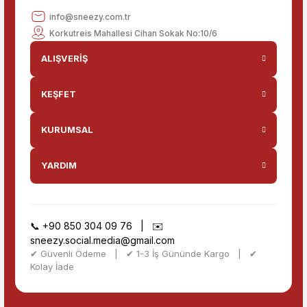
info@sneezy.com.tr
Korkutreis Mahallesi Cihan Sokak No:10/6
ALIŞVERİŞ
KEŞFET
KURUMSAL
YARDIM
📞
+90 850 304 09 76
| ✉️
sneezy.social.media@gmail.com
✔ Güvenli Ödeme | ✔ 1-3 İş Gününde Kargo | ✔
Kolay İade