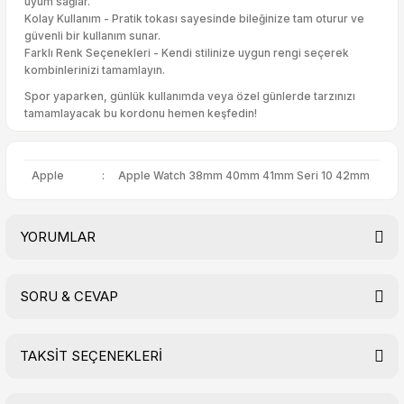
uyum sağlar.
Kolay Kullanım - Pratik tokası sayesinde bileğinize tam oturur ve
güvenli bir kullanım sunar.
Farklı Renk Seçenekleri - Kendi stilinize uygun rengi seçerek
kombinlerinizi tamamlayın.
Spor yaparken, günlük kullanımda veya özel günlerde tarzınızı
tamamlayacak bu kordonu hemen keşfedin!
Apple
:
Apple Watch 38mm 40mm 41mm Seri 10 42mm
YORUMLAR
SORU & CEVAP
Bu ürüne ilk yorumu siz yapın!
TAKSİT SEÇENEKLERİ
Yorum Yaz
Ürün hakkında henüz soru sorulmamış.