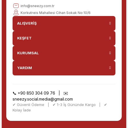
info@sneezy.com.tr
Korkutreis Mahallesi Cihan Sokak No:10/6
ALIŞVERİŞ
KEŞFET
KURUMSAL
YARDIM
📞
+90 850 304 09 76
| ✉️
sneezy.social.media@gmail.com
✔ Güvenli Ödeme | ✔ 1-3 İş Gününde Kargo | ✔
Kolay İade