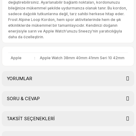
değiştirebilirsiniz. Ayarlanabilir bağlantı noktaları, kordonunuzu
bileğinize mükemmel şekilde uydurmanıza olanak tanır. Bu kordon,
sadece dağcılık tutkunlarına değil, tarz sahibi herkese hitap eder.
Frost Alpine Loop Kordon, hem spor aktivitelerinde hem de şık
etkinliklerde mükemmel bir tamamlayıcıdır. Kendinizi doğanın
enerjisiyle sarın ve Apple Watch'unuzu Sneezy'nin yaratıcılığıyla
daha da özelleştirin.
Apple
:
Apple Watch 38mm 40mm 41mm Seri 10 42mm
YORUMLAR
SORU & CEVAP
Bu ürüne ilk yorumu siz yapın!
TAKSİT SEÇENEKLERİ
Yorum Yaz
Ürün hakkında henüz soru sorulmamış.