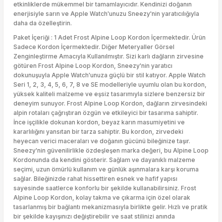
etkinliklerde mükemmel bir tamamlayıcıdır. Kendinizi doğanın
enerjisiyle sarın ve Apple Watch'unuzu Sneezy'nin yaratıcılığıyla
daha da özelleştirin.
Paket İçeriği : 1 Adet Frost Alpine Loop Kordon İçermektedir. Ürün
Sadece Kordon İçermektedir. Diğer Meteryaller Görsel
Zenginleştirme Amacıyla Kullanılmıştır. Sizi karlı dağların zirvesine
götüren Frost Alpine Loop Kordon, Sneezy'nin yaratıcı
dokunuşuyla Apple Watch'unuza güçlü bir stil katıyor. Apple Watch
Seri 1, 2, 3, 4, 5, 6, 7, 8 ve SE modelleriyle uyumlu olan bu kordon,
yüksek kaliteli malzeme ve eşsiz tasarımıyla sizlere benzersiz bir
deneyim sunuyor. Frost Alpine Loop Kordon, dağların zirvesindeki
alpin rotaları çağrıştıran özgün ve etkileyici bir tasarıma sahiptir.
İnce işçilikle dokunan kordon, beyaz karın masumiyetini ve
kararlılığını yansıtan bir tarza sahiptir. Bu kordon, zirvedeki
heyecan verici maceraları ve doğanın gücünü bileğinize taşır.
Sneezy'nin güvenilirlikle özdeşleşen marka değeri, bu Alpine Loop
Kordonunda da kendini gösterir. Sağlam ve dayanıklı malzeme
seçimi, uzun ömürlü kullanım ve günlük aşınmalara karşı koruma
sağlar. Bileğinizde rahat hissettiren esnek ve hafif yapısı
sayesinde saatlerce konforlu bir şekilde kullanabilirsiniz. Frost
Alpine Loop Kordon, kolay takma ve çıkarma için özel olarak
tasarlanmış bir bağlantı mekanizmasıyla birlikte gelir. Hızlı ve pratik
bir şekilde kayışınızı değiştirebilir ve saat stilinizi anında