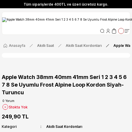
Tüm siparişlerde 400TL ve üzeri ücretsiz kargo.
ize Özel! YENI10 koduyla 400 TL ve üzeri alışverişlerinizde %10 indirim fırsatı
Tüm siparişlerde 400TL ve üzeri ücretsiz kargo.
ize Özel! YENI10 koduyla 400 TL ve üzeri alışverişlerinizde %10 indirim fırsatı
Anasayfa
Akıllı Saat
Akıllı Saat Kordonları
Apple Wat
Apple Watch 38mm 40mm 41mm Seri 1 2 3 4 5 6
7 8 Se Uyumlu Frost Alpine Loop Kordon Siyah-
Turuncu
0 Yorum
Stokta Yok
249,90 TL
Kategori
Akıllı Saat Kordonları