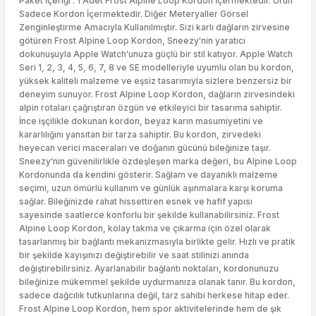
Paket İçeriği : 1 Adet Frost Alpine Loop Kordon İçermektedir. Ürün
Sadece Kordon İçermektedir. Diğer Meteryaller Görsel
Zenginleştirme Amacıyla Kullanılmıştır. Sizi karlı dağların zirvesine
götüren Frost Alpine Loop Kordon, Sneezy'nin yaratıcı
dokunuşuyla Apple Watch'unuza güçlü bir stil katıyor. Apple Watch
Seri 1, 2, 3, 4, 5, 6, 7, 8 ve SE modelleriyle uyumlu olan bu kordon,
yüksek kaliteli malzeme ve eşsiz tasarımıyla sizlere benzersiz bir
deneyim sunuyor. Frost Alpine Loop Kordon, dağların zirvesindeki
alpin rotaları çağrıştıran özgün ve etkileyici bir tasarıma sahiptir.
İnce işçilikle dokunan kordon, beyaz karın masumiyetini ve
kararlılığını yansıtan bir tarza sahiptir. Bu kordon, zirvedeki
heyecan verici maceraları ve doğanın gücünü bileğinize taşır.
Sneezy'nin güvenilirlikle özdeşleşen marka değeri, bu Alpine Loop
Kordonunda da kendini gösterir. Sağlam ve dayanıklı malzeme
seçimi, uzun ömürlü kullanım ve günlük aşınmalara karşı koruma
sağlar. Bileğinizde rahat hissettiren esnek ve hafif yapısı
sayesinde saatlerce konforlu bir şekilde kullanabilirsiniz. Frost
Alpine Loop Kordon, kolay takma ve çıkarma için özel olarak
tasarlanmış bir bağlantı mekanizmasıyla birlikte gelir. Hızlı ve pratik
bir şekilde kayışınızı değiştirebilir ve saat stilinizi anında
değiştirebilirsiniz. Ayarlanabilir bağlantı noktaları, kordonunuzu
bileğinize mükemmel şekilde uydurmanıza olanak tanır. Bu kordon,
sadece dağcılık tutkunlarına değil, tarz sahibi herkese hitap eder.
Frost Alpine Loop Kordon, hem spor aktivitelerinde hem de şık