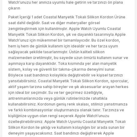
Watch'unuzu her anınıza uyumlu hale getirin ve tarzınızı ön plana
çıkarın
Paket İçeriği 1 adet Coastal Manyetik Tokalı Silikon Kordon Ürüne
saat dahil değildir. Saat ve diğer materyaller görsel
zenginleştirmek için kullanılmıştır. Apple Watch Uyumlu Coastal
Manyetik Tokalı Silikon Kordon, şık ve dayanıklı tasarımıyla Apple
Watch'unuz için mükemmel bir tamamlayıcıdır. Bu özel kordon,
hem iş hem de günlük kullanım için idealdir ve her tarza uyum
sağlayacak şekilde tasarlanmıştır. Üstün kaliteli silikon
malzemeden üretilmiştir, bu sayede uzun ömürlü kullanım sunar ve
aşınmaya karşı dayanıklıdır. Toka kısmında yer alan manyetik
sistem, kolay ve güvenli bir takma-çıkarma deneyimi sunar.
Böylece saat bandınızı kolaylıkla değiştirebilir ve kişisel tarzınızı
yansıtabilirsiniz. Coastal Manyetik Tokalı Silikon Kordon, sporcular,
aktif yaşam tarzına sahip bireyler ve şık aksesuarlar arayan herkes
için ideal bir seçimdir. Su ve ter geçirmez özelliğiyle,
antrenmanlarınızda veya günlük rutinlerinizde rahatlıkla
kullanabilirsiniz. Kordonun geniş renk skalası, stilinizi yansıtmanıza
ve farklı kombinasyonlar oluşturmanıza olanak tanır. Tarzınıza ve
kişiliğinize uygun olan rengi seçerek Apple Watch'unuzu
özelleştirebilirsiniz. Apple Watch Uyumlu Coastal Manyetik Tokalı
Silikon Kordon ile şıklığı ve kullanım kolaylığını bir arada sunan bir
deneyim yaşayacaksınız. Saat bandınızı değiştirerek Apple