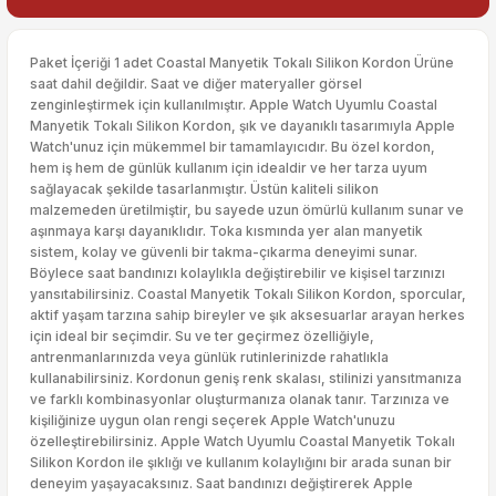
Paket İçeriği 1 adet Coastal Manyetik Tokalı Silikon Kordon Ürüne
saat dahil değildir. Saat ve diğer materyaller görsel
zenginleştirmek için kullanılmıştır. Apple Watch Uyumlu Coastal
Manyetik Tokalı Silikon Kordon, şık ve dayanıklı tasarımıyla Apple
Watch'unuz için mükemmel bir tamamlayıcıdır. Bu özel kordon,
hem iş hem de günlük kullanım için idealdir ve her tarza uyum
sağlayacak şekilde tasarlanmıştır. Üstün kaliteli silikon
malzemeden üretilmiştir, bu sayede uzun ömürlü kullanım sunar ve
aşınmaya karşı dayanıklıdır. Toka kısmında yer alan manyetik
sistem, kolay ve güvenli bir takma-çıkarma deneyimi sunar.
Böylece saat bandınızı kolaylıkla değiştirebilir ve kişisel tarzınızı
yansıtabilirsiniz. Coastal Manyetik Tokalı Silikon Kordon, sporcular,
aktif yaşam tarzına sahip bireyler ve şık aksesuarlar arayan herkes
için ideal bir seçimdir. Su ve ter geçirmez özelliğiyle,
antrenmanlarınızda veya günlük rutinlerinizde rahatlıkla
kullanabilirsiniz. Kordonun geniş renk skalası, stilinizi yansıtmanıza
ve farklı kombinasyonlar oluşturmanıza olanak tanır. Tarzınıza ve
kişiliğinize uygun olan rengi seçerek Apple Watch'unuzu
özelleştirebilirsiniz. Apple Watch Uyumlu Coastal Manyetik Tokalı
Silikon Kordon ile şıklığı ve kullanım kolaylığını bir arada sunan bir
deneyim yaşayacaksınız. Saat bandınızı değiştirerek Apple