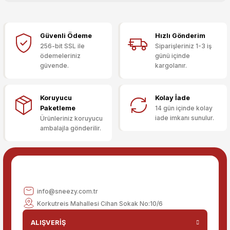
kullanarak tarafımıza iletebilirsiniz.
Görüş ve önerileriniz için teşekkür ederiz.
Güvenli Ödeme
Hızlı Gönderim
Sitemize ilk yorumu siz yapın!
Ürün resmi kalitesiz, bozuk veya görüntülenemiyor.
256-bit SSL ile
Siparişleriniz 1-3 iş
ödemeleriniz
günü içinde
Ürün açıklamasında eksik bilgiler bulunuyor.
güvende.
kargolanır.
Deneyimini Paylaş
Ürün bilgilerinde hatalar bulunuyor.
Ürün fiyatı diğer sitelerden daha pahalı.
Koruyucu
Kolay İade
Bu ürüne benzer farklı alternatifler olmalı.
Paketleme
14 gün içinde kolay
iade imkanı sunulur.
Ürünleriniz koruyucu
ambalajla gönderilir.
Gönder
info@sneezy.com.tr
Korkutreis Mahallesi Cihan Sokak No:10/6
ALIŞVERİŞ