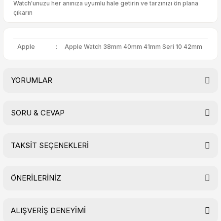
Watch'unuzu her anınıza uyumlu hale getirin ve tarzınızı ön plana
çıkarın
Apple
:
Apple Watch 38mm 40mm 41mm Seri 10 42mm
YORUMLAR
SORU & CEVAP
Bu ürüne ilk yorumu siz yapın!
TAKSİT SEÇENEKLERİ
Yorum Yaz
Ürün hakkında henüz soru sorulmamış.
ÖNERİLERİNİZ
Soru Sor
ALIŞVERİŞ DENEYİMİ
Bu ürünün fiyat bilgisi, resim, ürün açıklamalarında ve diğer
konularda yetersiz gördüğünüz noktaları öneri formunu