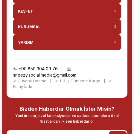
KEŞFET
KURUMSAL
YARDIM
📞
+90 850 304 09 76
| ✉️
sneezy.social.media@gmail.com
✔ Güvenli Ödeme | ✔ 1-3 İş Gününde Kargo | ✔
Kolay İade
Bizden Haberdar Olmak İster Misin?
Yeni ürünler, özel koleksiyonlar ve sadece abonelere özel
fırsatlardan ilk sen haberdar ol.