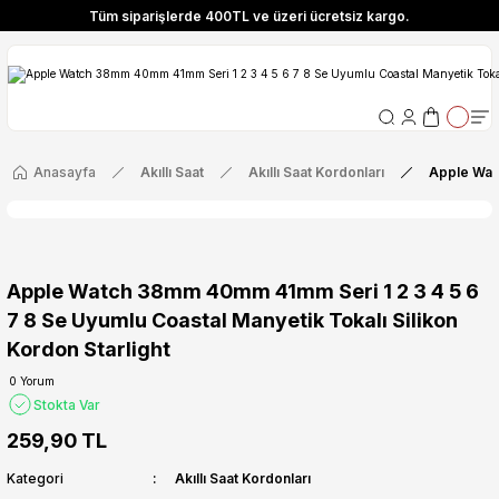
Tüm siparişlerde 400TL ve üzeri ücretsiz kargo.
ize Özel! YENI10 koduyla 400 TL ve üzeri alışverişlerinizde %10 indirim fırsatı
Tüm siparişlerde 400TL ve üzeri ücretsiz kargo.
ize Özel! YENI10 koduyla 400 TL ve üzeri alışverişlerinizde %10 indirim fırsatı
Anasayfa
Akıllı Saat
Akıllı Saat Kordonları
Apple Watc
Apple Watch 38mm 40mm 41mm Seri 1 2 3 4 5 6
7 8 Se Uyumlu Coastal Manyetik Tokalı Silikon
Kordon Starlight
0 Yorum
Stokta Var
259,90 TL
Kategori
Akıllı Saat Kordonları