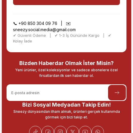
📞
+90 850 304 09 76
| ✉️
sneezy.social.media@gmail.com
✔ Güvenli Ödeme | ✔ 1-3 İş Gününde Kargo | ✔
Kolay İade
Bizden Haberdar Olmak İster Misin?
Yeni ürünler, özel koleksiyonlar ve sadece abonelere özel
fırsatlardan ilk sen haberdar ol.
Bizi Sosyal Medyadan Takip Edin!
Sneezy dünyasından ilham almak, ürünleri gerçek kullanımda
görmek için bizi takip et.