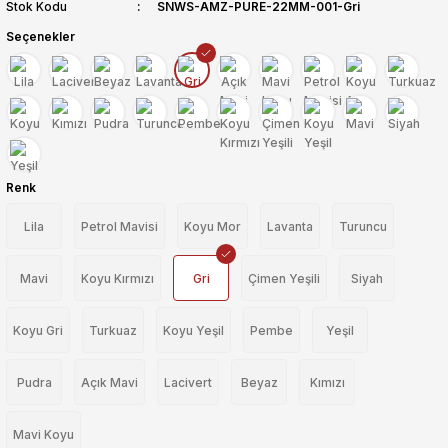
Stok Kodu
SNWS-AMZ-PURE-22MM-001-Gri
Seçenekler
Renk
Lila
Petrol Mavisi
Koyu Mor
Lavanta
Turuncu
Mavi
Koyu Kırmızı
Gri
Çimen Yeşili
Siyah
Koyu Gri
Turkuaz
Koyu Yeşil
Pembe
Yeşil
Pudra
Açık Mavi
Lacivert
Beyaz
Kımızı
Mavi Koyu