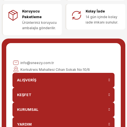
Ürün fiyatı diğer sitelerden daha pahalı.
Koruyucu
Kolay İade
Bu ürüne benzer farklı alternatifler olmalı.
Paketleme
14 gün içinde kolay
iade imkanı sunulur.
Ürünleriniz koruyucu
ambalajla gönderilir.
Gönder
info@sneezy.com.tr
Korkutreis Mahallesi Cihan Sokak No:10/6
ALIŞVERİŞ
KEŞFET
KURUMSAL
YARDIM