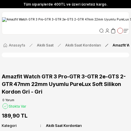
Tüm siparişlerde 400TL ve üzeri ücretsiz kargo.
ize Özel! YENI10 koduyla 400 TL ve üzeri alışverişlerinizde %10 indirim fırsatı
Tüm siparişlerde 400TL ve üzeri ücretsiz kargo.
ize Özel! YENI10 koduyla 400 TL ve üzeri alışverişlerinizde %10 indirim fırsatı
Anasayfa
Akıllı Saat
Akıllı Saat Kordonları
Amazfit W
Amazfit Watch GTR 3 Pro-GTR 3-GTR 2e-GTS 2-
GTR 47mm 22mm Uyumlu PureLux Soft Silikon
Kordon Gri - Gri
0 Yorum
Stokta Var
189,90 TL
Kategori
Akıllı Saat Kordonları