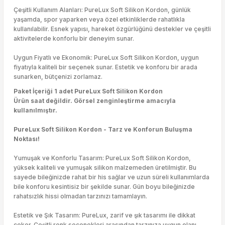
Çeşitli Kullanım Alanları: PureLux Soft Silikon Kordon, günlük
yaşamda, spor yaparken veya özel etkinliklerde rahatlıkla
kullanılabilir. Esnek yapısı, hareket özgürlüğünü destekler ve çeşitli
aktivitelerde konforlu bir deneyim sunar.
Uygun Fiyatlı ve Ekonomik: PureLux Soft Silikon Kordon, uygun
fiyatıyla kaliteli bir seçenek sunar. Estetik ve konforu bir arada
sunarken, bütçenizi zorlamaz.
Paket İçeriği 1 adet PureLux Soft Silikon Kordon
Ürün saat değildir. Görsel zenginleştirme amacıyla
kullanılmıştır.
PureLux Soft Silikon Kordon - Tarz ve Konforun Buluşma
Noktası!
Yumuşak ve Konforlu Tasarım: PureLux Soft Silikon Kordon,
yüksek kaliteli ve yumuşak silikon malzemeden üretilmiştir. Bu
sayede bileğinizde rahat bir his sağlar ve uzun süreli kullanımlarda
bile konforu kesintisiz bir şekilde sunar. Gün boyu bileğinizde
rahatsızlık hissi olmadan tarzınızı tamamlayın.
Estetik ve Şık Tasarım: PureLux, zarif ve şık tasarımı ile dikkat
çeker. Çeşitli renk seçenekleri arasından tarzınıza uygun olanı