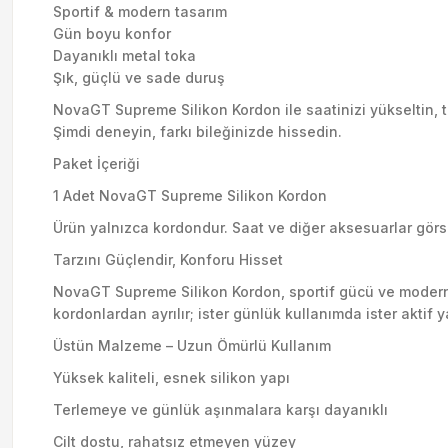
Sportif & modern tasarım
Gün boyu konfor
Dayanıklı metal toka
Şık, güçlü ve sade duruş
NovaGT Supreme Silikon Kordon ile saatinizi yükseltin, tar
Şimdi deneyin, farkı bileğinizde hissedin.
Paket İçeriği
1 Adet NovaGT Supreme Silikon Kordon
Ürün yalnızca kordondur. Saat ve diğer aksesuarlar görsel
Tarzını Güçlendir, Konforu Hisset
NovaGT Supreme Silikon Kordon, sportif gücü ve modern şı
kordonlardan ayrılır; ister günlük kullanımda ister aktif 
Üstün Malzeme – Uzun Ömürlü Kullanım
Yüksek kaliteli, esnek silikon yapı
Terlemeye ve günlük aşınmalara karşı dayanıklı
Cilt dostu, rahatsız etmeyen yüzey