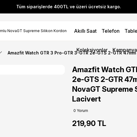
Tüm siparişlerde 400TL ve üzeri ücretsiz kargo.
l! YENI10 koduyla 400 TL ve üzeri alışverişlerinizde %10 indirim 
Akıllı Saat
Telefon
Table
Tüm siparişlerde 400TL ve üzeri ücretsiz kargo.
l! YENI10 koduyla 400 TL ve üzeri alışverişlerinizde %10 indirim 
Koleksiyonlar
Kampanya
Amazfit Watch GTR 3 Pro-GTR 3-GTR 2e-GTS 2-GTR 47mm 
Amazfit Watch GT
2e-GTS 2-GTR 47
NovaGT Supreme S
Lacivert
0 Yorum
219,90 TL