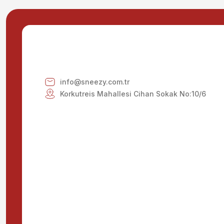
Ürün fiyatı diğer sitelerden daha pahalı.
Bu ürüne benzer farklı alternatifler olmalı.
info@sneezy.com.tr
Korkutreis Mahallesi Cihan Sokak No:10/6