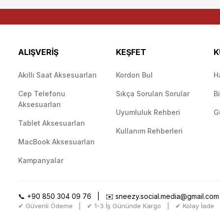
ALIŞVERİŞ
KEŞFET
K
Akıllı Saat Aksesuarları
Kordon Bul
H
Cep Telefonu
Sıkça Sorulan Sorular
B
Gönder
Aksesuarları
Uyumluluk Rehberi
G
Tablet Aksesuarları
Kullanım Rehberleri
MacBook Aksesuarları
Kampanyalar
📞
+90 850 304 09 76
| ✉️
sneezy.social.media@gmail.com
✔ Güvenli Ödeme | ✔ 1-3 İş Gününde Kargo | ✔ Kolay İade