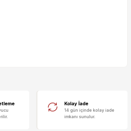
letebilirsiniz.
etleme
Kolay İade
yucu
14 gün içinde kolay iade
lir.
imkanı sunulur.