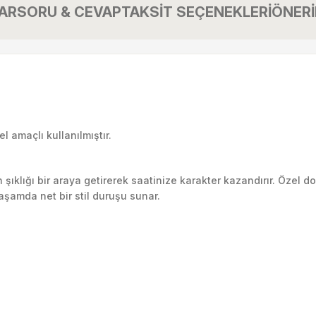
AR
SORU & CEVAP
TAKSİT SEÇENEKLERİ
ÖNERİ
 amaçlı kullanılmıştır.
klığı bir araya getirerek saatinize karakter kazandırır. Özel do
yaşamda net bir stil duruşu sunar.