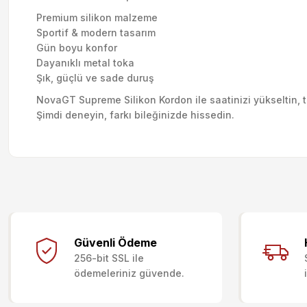
Premium silikon malzeme
Sportif & modern tasarım
Gün boyu konfor
Dayanıklı metal toka
Şık, güçlü ve sade duruş
NovaGT Supreme Silikon Kordon ile saatinizi yükseltin, tar
Şimdi deneyin, farkı bileğinizde hissedin.
Bu ürünün fiyat bilgisi, resim, ürün açıklamalarında ve diğer kon
Görüş ve önerileriniz için teşekkür ederiz.
Güvenli Ödeme
256-bit SSL ile
Ürün resmi kalitesiz, bozuk veya görüntülenemiyor.
ödemeleriniz güvende.
Ürün açıklamasında eksik bilgiler bulunuyor.
Ürün bilgilerinde hatalar bulunuyor.