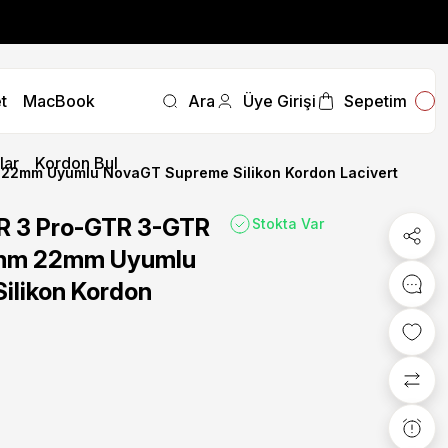
fırsatını kaçırmayın.
t
MacBook
Ara
Üye Girişi
Sepetim
fırsatını kaçırmayın.
lar
Kordon Bul
22mm Uyumlu NovaGT Supreme Silikon Kordon Lacivert
R 3 Pro-GTR 3-GTR
Stokta Var
mm 22mm Uyumlu
ilikon Kordon