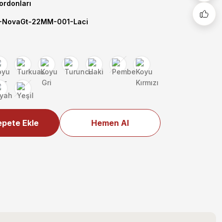
Kordonları
NovaGt-22MM-001-Laci
pete Ekle
Hemen Al